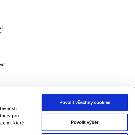
ví
t.
tém.
Povolit všechny cookies
PŘIPOJTE SE K NÁM
těvnosti
tnery pro
Buďte informovaní o našich
Povolit výběr
acemi, které
knižních novinkách, seminářích,
konferencích a akčních nabídkách