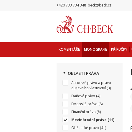
+420 733 734 348
beck@beck.cz
KOMENTÁŘE
MONOGRAFIE
PŘÍRUČKY
OBLASTI PRÁVA
Autorské právo a právo
duševního vlastnictví
(3)
Daňové právo
(4)
Evropské právo
(8)
Finanční právo
(8)
Mezinárodní právo
(11)
Občanské právo
(41)