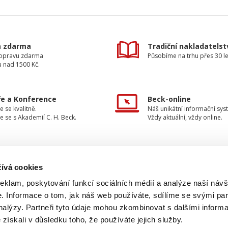
a zdarma
Tradiční nakladatelst
dopravu zdarma
Působíme na trhu přes 30 le
u nad 1500 Kč.
e a Konference
Beck-online
e se kvalitně.
Náš unikátní informační sys
e se s Akademií C. H. Beck.
Vždy aktuální, vždy online.
ívá cookies
TAKTUJTE NÁS
INFORMACE
reklam, poskytování funkcí sociálních médií a analýze naší návš
 Informace o tom, jak náš web používáte, sdílíme se svými par
O nakladatelství
733 734 348
analýzy. Partneři tyto údaje mohou zkombinovat s dalšími inform
Ochrana osobních údajů
é získali v důsledku toho, že používáte jejich služby.
beck@beck.cz