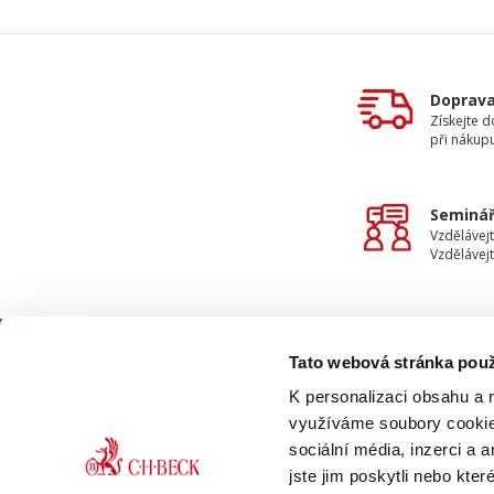
Doprav
Získejte 
při nákup
Seminář
Vzdělávejt
Vzdělávejt
Tato webová stránka použ
KON
K personalizaci obsahu a 
využíváme soubory cookie.
sociální média, inzerci a 
jste jim poskytli nebo kter