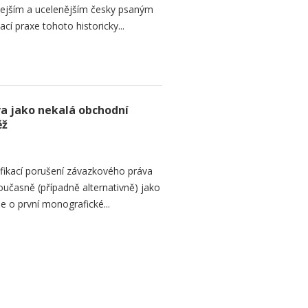
hlejším a ucelenějším česky psaným
í praxe tohoto historicky...
a jako nekalá obchodní
ěž
fikací porušení závazkového práva
oučasně (případně alternativně) jako
e o první monografické...