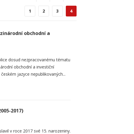
1
2
3
4
zinárodní obchodní a
ublice dosud nezpracovanému tématu
rodní obchodní a investiční
 v českém jazyce nepublikovaných...
2005-2017)
lavil v roce 2017 své 15. narozeniny.