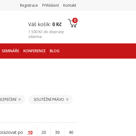
Registrace
Přihlášení
Kontakt
0
Váš košík:
0 Kč
1 500 Kč
do
dopravy
zdarma
.
SEMINÁŘE
KONFERENCE
BLOG
EZPEČENÍ
SOUTĚŽNÍ PRÁVO
brazovat po
10
20
30
40