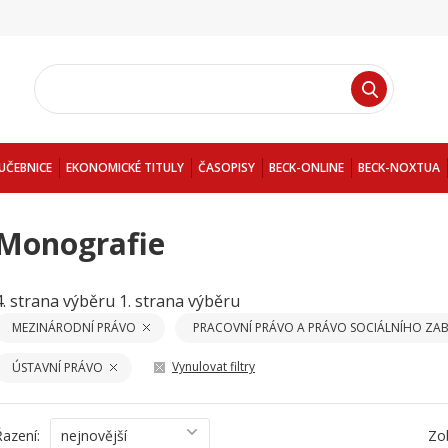
UČEBNICE
EKONOMICKÉ TITULY
ČASOPISY
BECK-ONLINE
BECK-NOXTUA
Monografie
4. strana výběru
1. strana výběru
MEZINÁRODNÍ PRÁVO
PRACOVNÍ PRÁVO A PRÁVO SOCIÁLNÍHO ZAB
Vynulovat filtry
ÚSTAVNÍ PRÁVO
Řazení:
nejnovější
Zo