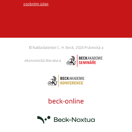
osobními údaji
.
© Nakladatelství C. H. Beck,
2026 Právnická a
ekonomická literatura