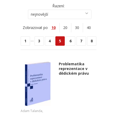
Řazení:
nejnovější
Zobrazovat po
10
20
30
40
...
1
3
4
5
6
7
8
Problematika
reprezentace v
dědickém právu
Adam Talanda,