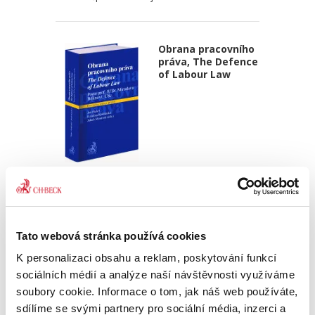
Obrana pracovního
práva, The Defence
of Labour Law
Jan Pichrt,
,
Kristina Koldinská
,
Jakub Morávek,
690,00 Kč
Profesor Miroslav Bělina celý svůj profesní život
Tato webová stránka používá cookies
usiluje o rozvoj pracovního práva. Obor a jeho
K personalizaci obsahu a reklam, poskytování funkcí
specifika trvale hájí na poli akademickém i
legislativním. Knihou Obrana pracovního práva
sociálních médií a analýze naší návštěvnosti využíváme
chce...
soubory cookie. Informace o tom, jak náš web používáte,
sdílíme se svými partnery pro sociální média, inzerci a