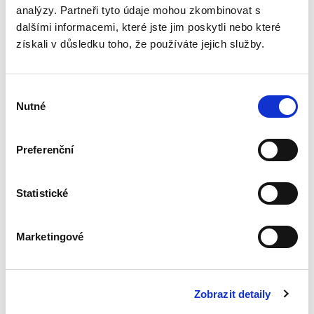
analýzy. Partneři tyto údaje mohou zkombinovat s
Restituce podle
dalšími informacemi, které jste jim poskytli nebo které
zákona o půdě
získali v důsledku toho, že používáte jejich služby.
Výběr
Nutné
souhlasu
Preferenční
Vojtěch Příkopa
350,00 Kč
Statistické
Publikace se věnuje restituční problematice v
podobě převodů náhradních pozemků na
oprávněné osoby podle zákona o půdě. Na ty
Marketingové
mají restituenti nárok, není-li možné navrátit jim
původní nemovitosti,...
Zobrazit detaily
Procesní legitimace