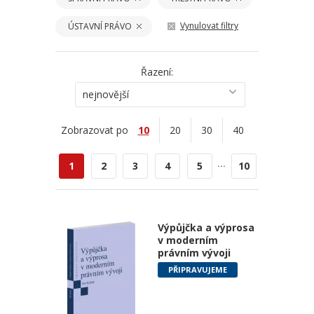
Vynulovat filtry
ÚSTAVNÍ PRÁVO
Řazení:
nejnovější
Zobrazovat po
10
20
30
40
...
1
2
3
4
5
10
Výpůjčka a výprosa
v moderním
právním vývoji
PŘIPRAVUJEME