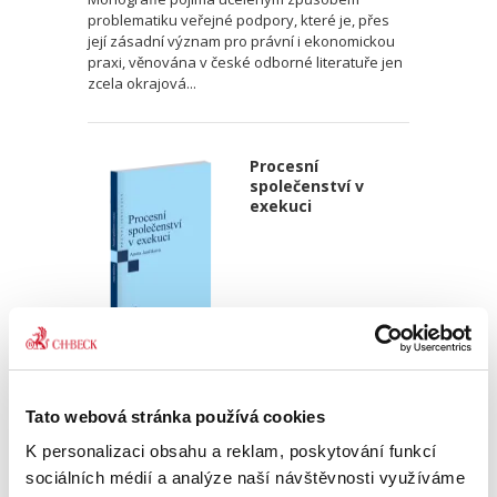
problematiku veřejné podpory, které je, přes
její zásadní význam pro právní i ekonomickou
praxi, věnována v české odborné literatuře jen
zcela okrajová...
Procesní
společenství v
exekuci
Aneta Jančíková
340,00 Kč
Tato webová stránka používá cookies
K personalizaci obsahu a reklam, poskytování funkcí
Téma procesního společenství představuje v
sociálních médií a analýze naší návštěvnosti využíváme
rámci civilního procesního práva oblast s