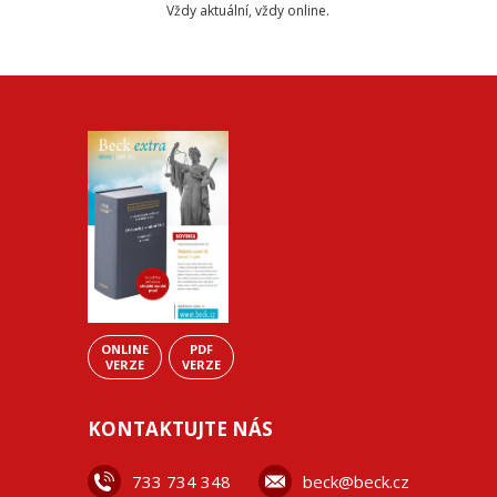
Vždy aktuální, vždy online.
ONLINE
PDF
VERZE
VERZE
KONTAKTUJTE NÁS
733 734 348
beck@beck.cz