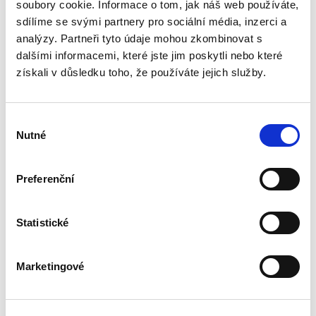
bohatou doktrinální tradicí, zejména pokud jde
soubory cookie. Informace o tom, jak náš web používáte,
o jeho podobu v nalézacím sporném řízení.
sdílíme se svými partnery pro sociální média, inzerci a
Naproti tomu jeho...
analýzy. Partneři tyto údaje mohou zkombinovat s
dalšími informacemi, které jste jim poskytli nebo které
získali v důsledku toho, že používáte jejich služby.
Náhrada škody
způsobené
zvířetem
Výběr
Nutné
souhlasu
Preferenční
Josef Bártů
Statistické
390,00 Kč
Publikace pojednává o předpokladech vzniku
Marketingové
povinnosti nahradit újmu způsobenou zvířetem
podle § 2933 až 2935 ObčZ. Nejde ale pouze o
ryzí teorii, v knize čtenář nalezne srozumitelná