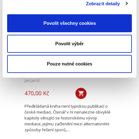
řešení...
Zobrazit detaily
Povolit všechny cookies
Mediace. Ohlédnutí
po deseti letech
Povolit výběr
Pouze nutné cookies
Jan Jaroš
470,00 Kč
Předkládaná kniha není typickou publikací o
české mediaci. Čtenář v ní nenalezne obvyklé
kapitoly věnující se historickému vývoji
mediace, jejímu začlenění mezi alternativními
způsoby řešení sporů,...