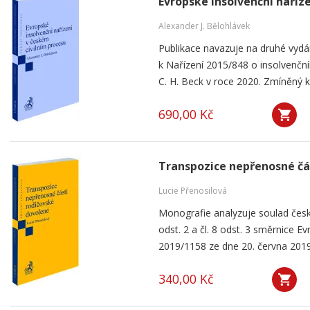
Evropské insolvenční naříz
Alexander J. Bělohlávek
Publikace navazuje na druhé vyd
k Nařízení 2015/848 o insolvenčním
C. H. Beck v roce 2020. Zmíněný k
690,00 Kč
Transpozice nepřenosné čá
Lucie Přenosilová
Monografie analyzuje soulad česk
odst. 2 a čl. 8 odst. 3 směrnice 
2019/1158 ze dne 20. června 2019
340,00 Kč