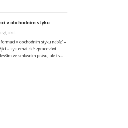
cí v obchodním styku
Nový
,
a kol.
formací v obchodním styku nabízí –
jící – systematické zpracování
vším ve smluvním právu, ale i v...