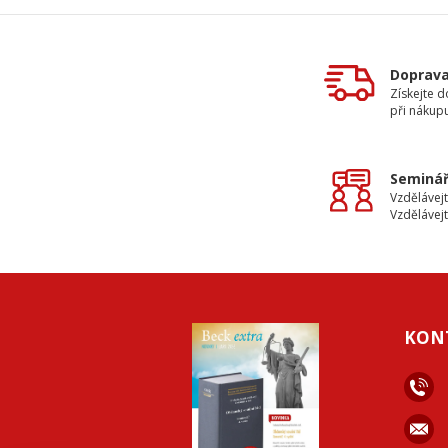
Doprav
Získejte 
při nákup
Seminář
Vzdělávejt
Vzdělávejt
KON