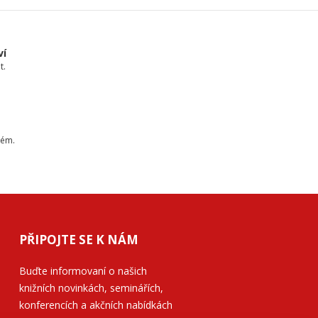
ví
t.
tém.
PŘIPOJTE SE K NÁM
Buďte informovaní o našich
knižních novinkách, seminářích,
konferencích a akčních nabídkách