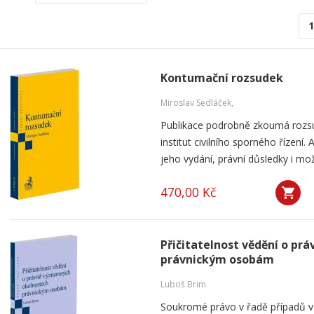
1
Kontumační rozsudek
Miroslav Sedláček,
Publikace podrobně zkoumá rozsu
institut civilního sporného řízení
jeho vydání, právní důsledky i mo
470,00 Kč
Přičitatelnost vědění o p
právnickým osobám
Luboš Brim
Soukromé právo v řadě případů v