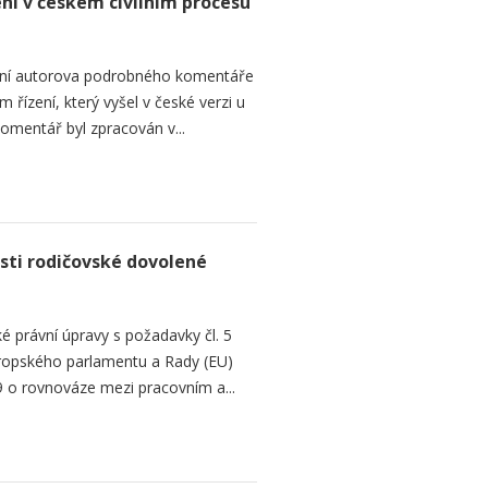
ení v českém civilním procesu
ání autorova podrobného komentáře
 řízení, který vyšel v české verzi u
omentář byl zpracován v...
sti rodičovské dovolené
é právní úpravy s požadavky čl. 5
Evropského parlamentu a Rady (EU)
 o rovnováze mezi pracovním a...