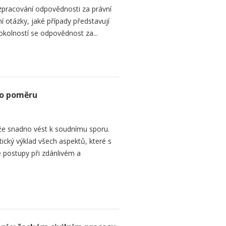
zpracování odpovědnosti za právní
 otázky, jaké případy představují
 okolností se odpovědnost za...
ho poměru
e snadno vést k soudnímu sporu.
tický výklad všech aspektů, které s
 postupy při zdánlivém a