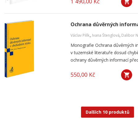
1 490,00 Kč
Ochrana důvěrných informa
Václav Pilík,
,
Ivana Štenglová
,
Dalibor 
Monografie Ochrana důvěrných in
v tuzemské literatuře dosud chybě
ochrany důvěrných informací přede
550,00 Kč
Dalších 10 produktů