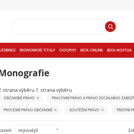
UČEBNICE
EKONOMICKÉ TITULY
ČASOPISY
BECK-ONLINE
BECK-NOXTUA
Monografie
2. strana výběru
1. strana výběru
OBČANSKÉ PRÁVO
PRACOVNÍ PRÁVO A PRÁVO SOCIÁLNÍHO ZABEZP
PROCESNÍ PRÁVO OBČANSKÉ
SOUTĚŽNÍ PRÁVO
TRESTNÍ 
Řazení:
nejnovější
Zo