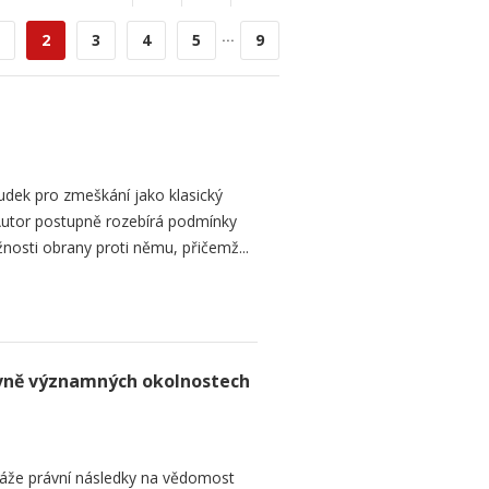
...
2
3
4
5
9
dek pro zmeškání jako klasický
. Autor postupně rozebírá podmínky
žnosti obrany proti němu, přičemž...
rávně významných okolnostech
áže právní následky na vědomost