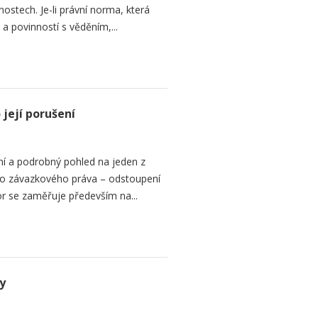
stech. Je-li právní norma, která
 a povinností s věděním,...
její porušení
í a podrobný pohled na jeden z
ního závazkového práva – odstoupení
or se zaměřuje především na...
y