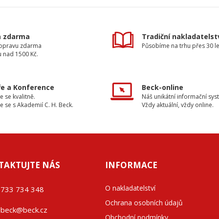
a zdarma
Tradiční nakladatelst
dopravu zdarma
Působíme na trhu přes 30 le
u nad 1500 Kč.
e a Konference
Beck-online
e se kvalitně.
Náš unikátní informační sys
e se s Akademií C. H. Beck.
Vždy aktuální, vždy online.
TAKTUJTE NÁS
INFORMACE
O nakladatelství
733 734 348
Ochrana osobních údajů
beck@beck.cz
Obchodní podmínky