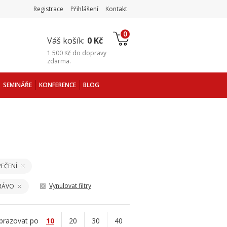
Registrace
Přihlášení
Kontakt
0
Váš košík:
0 Kč
1 500 Kč
do
dopravy
zdarma
.
SEMINÁŘE
KONFERENCE
BLOG
EČENÍ
Vynulovat filtry
PRÁVO
brazovat po
10
20
30
40