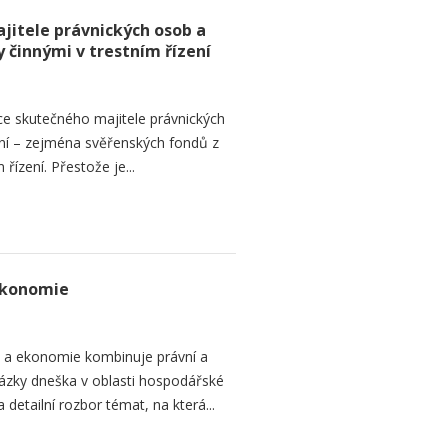
jitele právnických osob a
 činnými v trestním řízení
ce skutečného majitele právnických
ní – zejména svěřenských fondů z
řízení. Přestože je...
ekonomie
o a ekonomie kombinuje právní a
ázky dneška v oblasti hospodářské
 detailní rozbor témat, na která...