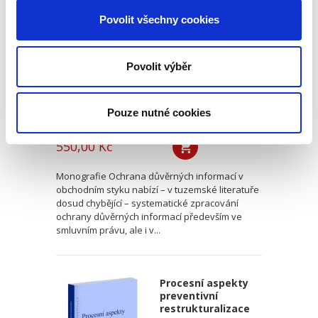
informací v
obchodním styku
Povolit všechny cookies
Povolit výběr
Pouze nutné cookies
Václav Pilík,
,
Ivana Štenglová
,
Dalibor Nový
,
a kol.
550,00 Kč
Monografie Ochrana důvěrných informací v
obchodním styku nabízí – v tuzemské literatuře
dosud chybějící – systematické zpracování
ochrany důvěrných informací především ve
smluvním právu, ale i v...
Procesní aspekty
preventivní
restrukturalizace