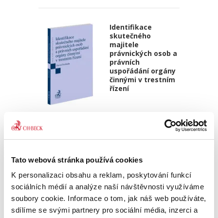
Identifikace
skutečného
majitele
právnických osob a
právních
uspořádání orgány
činnými v trestním
řízení
David Svoboda
390,00 Kč
Kniha se věnuje tématu identifikace
Tato webová stránka používá cookies
skutečného majitele právnických osob a dalších
právních uspořádání – zejména svěřenských
K personalizaci obsahu a reklam, poskytování funkcí
fondů z pohledu orgánů činných v trestním
sociálních médií a analýze naší návštěvnosti využíváme
řízení. Přestože je...
soubory cookie. Informace o tom, jak náš web používáte,
sdílíme se svými partnery pro sociální média, inzerci a