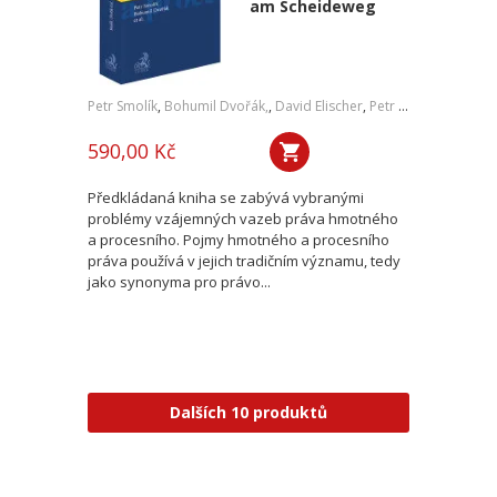
am Scheideweg
Petr Smolík
,
Bohumil Dvořák,
,
David Elischer
,
Petr Lavický
,
Tomáš 
590,00 Kč
Předkládaná kniha se zabývá vybranými
problémy vzájemných vazeb práva hmotného
a procesního. Pojmy hmotného a procesního
práva používá v jejich tradičním významu, tedy
jako synonyma pro právo...
Dalších 10 produktů