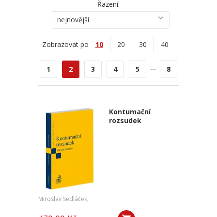
Řazení:
nejnovější
Zobrazovat po
10
20
30
40
...
1
2
3
4
5
8
Kontumační
rozsudek
Miroslav Sedláček,