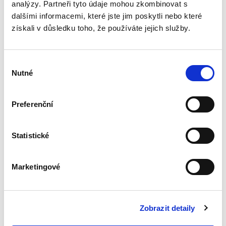
analýzy. Partneři tyto údaje mohou zkombinovat s
Moderní soutěžní
dalšími informacemi, které jste jim poskytli nebo které
právo a ekonomie
získali v důsledku toho, že používáte jejich služby.
Výběr
Nutné
souhlasu
Jan Kupčík
,
a kol.
Preferenční
1 490,00 Kč
Statistické
Publikace Moderní soutěžní právo a ekonomie
kombinuje právní a ekonomický pohled na
zásadní otázky dneška v oblasti hospodářské
Marketingové
soutěže. Kniha přináší komplexní a detailní
rozbor témat, na která...
Zobrazit detaily
Ochrana důvěrných