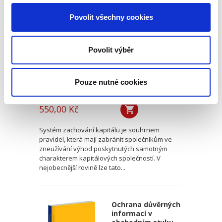
kapitálu v
Povolit všechny cookies
poměrech
kapitálových
společností.
Otevřené a skryté
Povolit výběr
rozdělování
kapitálu
Pouze nutné cookies
Kamil Kovaříček
550,00 Kč
Systém zachování kapitálu je souhrnem
pravidel, která mají zabránit společníkům ve
zneužívání výhod poskytnutých samotným
charakterem kapitálových společností. V
nejobecnější rovině lze tato...
Ochrana důvěrných
informací v