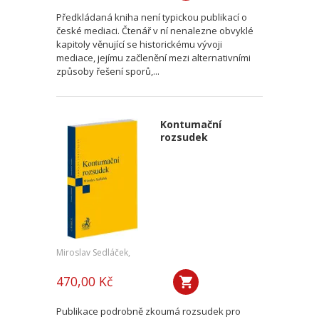
Předkládaná kniha není typickou publikací o
české mediaci. Čtenář v ní nenalezne obvyklé
kapitoly věnující se historickému vývoji
mediace, jejímu začlenění mezi alternativními
způsoby řešení sporů,...
Kontumační
rozsudek
Miroslav Sedláček,
470,00 Kč
Publikace podrobně zkoumá rozsudek pro