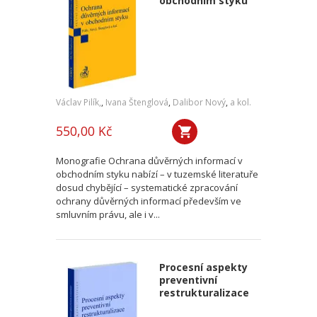
obchodním styku
Václav Pilík,
,
Ivana Štenglová
,
Dalibor Nový
,
a kol.
550,00 Kč
Monografie Ochrana důvěrných informací v
obchodním styku nabízí – v tuzemské literatuře
dosud chybějící – systematické zpracování
ochrany důvěrných informací především ve
smluvním právu, ale i v...
Procesní aspekty
preventivní
restrukturalizace