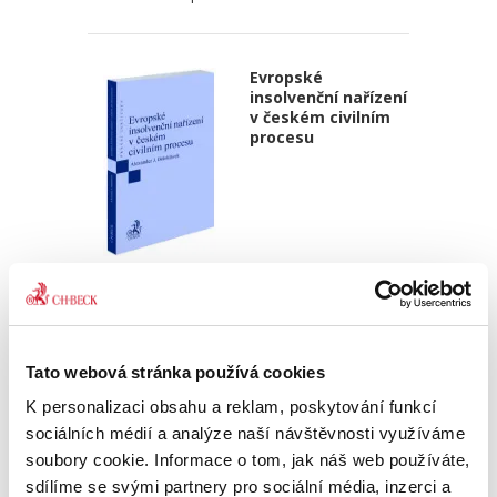
Evropské
insolvenční nařízení
v českém civilním
procesu
Alexander J. Bělohlávek
690,00 Kč
Publikace navazuje na druhé vydání autorova
Tato webová stránka používá cookies
podrobného komentáře k Nařízení 2015/848 o
K personalizaci obsahu a reklam, poskytování funkcí
insolvenčním řízení, který vyšel v české verzi u
C. H. Beck v roce 2020. Zmíněný komentář byl
sociálních médií a analýze naší návštěvnosti využíváme
zpracován v...
soubory cookie. Informace o tom, jak náš web používáte,
sdílíme se svými partnery pro sociální média, inzerci a