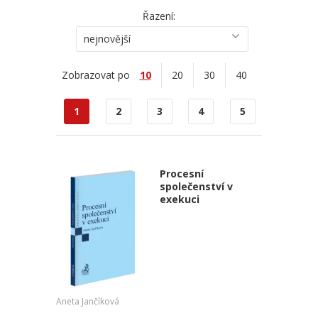
Řazení:
nejnovější
Zobrazovat po
10
20
30
40
1
2
3
4
5
Procesní
společenství v
exekuci
Aneta Jančíková