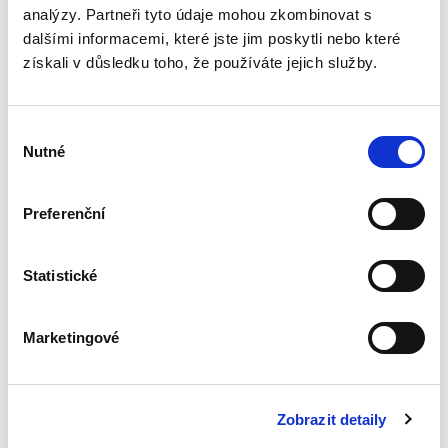
analýzy. Partneři tyto údaje mohou zkombinovat s
Transpozice
dalšími informacemi, které jste jim poskytli nebo které
nepřenosné části
získali v důsledku toho, že používáte jejich služby.
rodičovské
dovolené
Výběr
Nutné
souhlasu
Preferenční
Lucie Přenosilová
340,00 Kč
Statistické
Monografie analyzuje soulad české právní
úpravy s požadavky čl. 5 odst. 2 a čl. 8 odst. 3
směrnice Evropského parlamentu a Rady (EU)
Marketingové
2019/1158 ze dne 20. června 2019 o rovnováze
mezi pracovním a...
Zobrazit detaily
Systém zachování