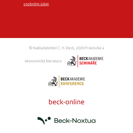
osobními údaji
.
© Nakladatelství C. H. Beck,
2026 Právnická a
ekonomická literatura