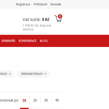
Registrace
Přihlášení
Kontakt
0
Váš košík:
0 Kč
1 500 Kč
do
dopravy
zdarma
.
SEMINÁŘE
KONFERENCE
BLOG
PRÁVO
SPRÁVNÍ PRÁVO
brazovat po
10
20
30
40