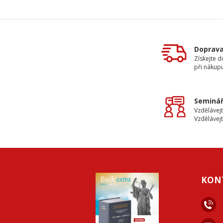
Doprav
Získejte 
při nákup
Seminář
Vzdělávejt
Vzdělávejt
KON