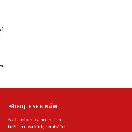
ví
t.
tém.
PŘIPOJTE SE K NÁM
Buďte informovaní o našich
knižních novinkách, seminářích,