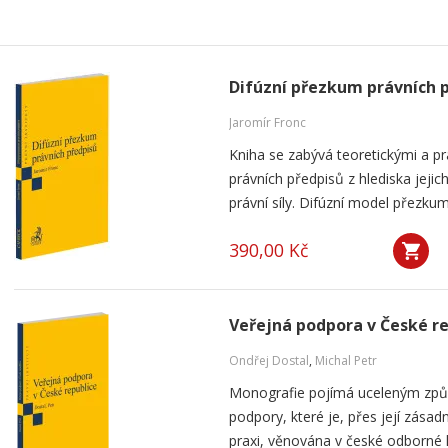
Difúzní přezkum právních 
Jaromír Fronc
Kniha se zabývá teoretickými a p
právních předpisů z hlediska jeji
právní síly. Difúzní model přezku
390,00 Kč
Veřejná podpora v České r
Ondřej Dostal
,
Michal Petr
Monografie pojímá uceleným způ
podpory, které je, přes její zása
praxi, věnována v české odborné li