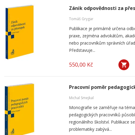
Zánik odpovědnosti za pře
Tomáš Grygar
Publikace je primárně určena odb
praxe, zejména advokátům, aka
nebo pracovníkům správních úřad
Představuje...
550,00 Kč
Pracovní poměr pedagogic
Michal Smejkal
Monografie se zaměřuje na téma
pedagogických pracovníků působíc
regionálního školství. Publikace
problematiky zabývá...