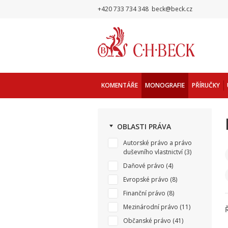
+420 733 734 348
beck@beck.cz
KOMENTÁŘE
MONOGRAFIE
PŘÍRUČKY
OBLASTI PRÁVA
Autorské právo a právo
duševního vlastnictví
(3)
Daňové právo
(4)
Evropské právo
(8)
Finanční právo
(8)
Mezinárodní právo
(11)
Občanské právo
(41)