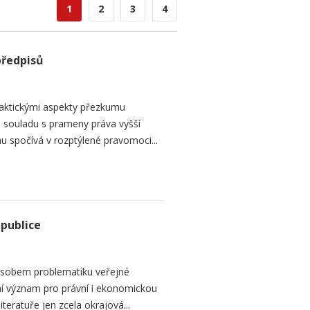
1
2
3
4
předpisů
raktickými aspekty přezkumu
ch souladu s prameny práva vyšší
mu spočívá v rozptýlené pravomoci...
epublice
sobem problematiku veřejné
dní význam pro právní i ekonomickou
teratuře jen zcela okrajová...