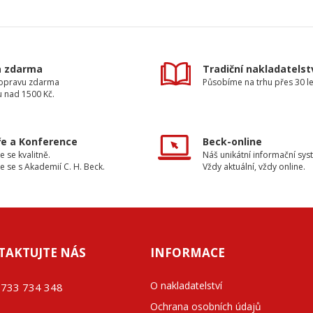
a zdarma
Tradiční nakladatelst
dopravu zdarma
Působíme na trhu přes 30 le
u nad 1500 Kč.
e a Konference
Beck-online
e se kvalitně.
Náš unikátní informační sys
e se s Akademií C. H. Beck.
Vždy aktuální, vždy online.
TAKTUJTE NÁS
INFORMACE
O nakladatelství
733 734 348
Ochrana osobních údajů