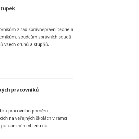
stupek
orníkům z řad správněprávní teorie a
demikům, soudcům správních soudů
ů všech druhů a stupňů.
kých pracovníků
tiku pracovního poměru
ích na veřejných školách v rámci
 se po obecném vhledu do