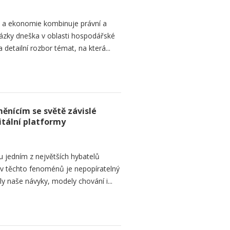
o a ekonomie kombinuje právní a
ázky dneška v oblasti hospodářské
 detailní rozbor témat, na která...
ěnícím se světě závislé
itální platformy
ou jedním z největších hybatelů
liv těchto fenoménů je nepopíratelný
naše návyky, modely chování i...