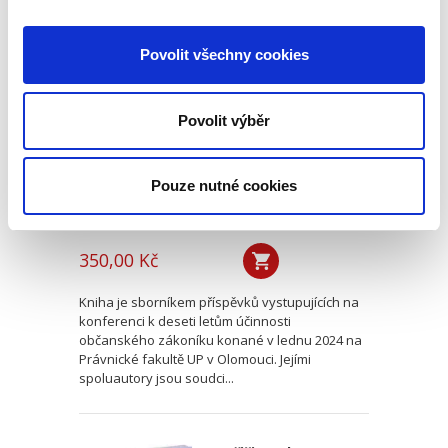
Deset let účinnosti
Povolit všechny cookies
občanského
zákoníku
Povolit výběr
Pouze nutné cookies
Renáta Šínová,
350,00 Kč
Kniha je sborníkem příspěvků vystupujících na
konferenci k deseti letům účinnosti
občanského zákoníku konané v lednu 2024 na
Právnické fakultě UP v Olomouci. Jejími
spoluautory jsou soudci...