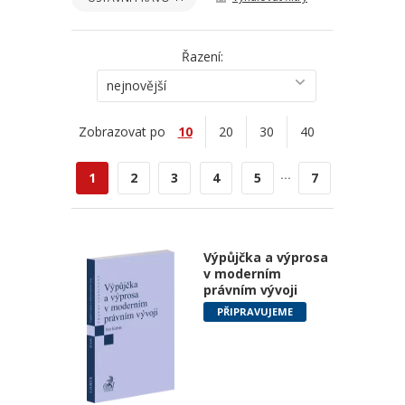
Řazení:
nejnovější
Zobrazovat po
10
20
30
40
...
1
2
3
4
5
7
Výpůjčka a výprosa
v moderním
právním vývoji
PŘIPRAVUJEME