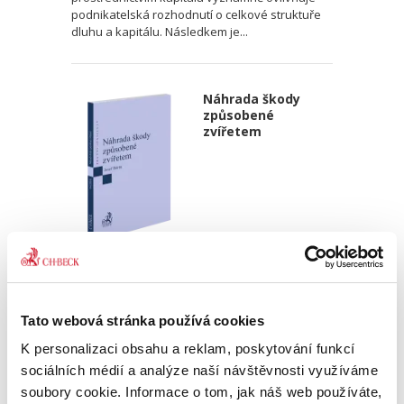
podnikatelská rozhodnutí o celkové struktuře
dluhu a kapitálu. Následkem je...
Náhrada škody
způsobené
zvířetem
Josef Bártů
390,00 Kč
Tato webová stránka používá cookies
Publikace pojednává o předpokladech vzniku
K personalizaci obsahu a reklam, poskytování funkcí
povinnosti nahradit újmu způsobenou zvířetem
podle § 2933 až 2935 ObčZ. Nejde ale pouze o
sociálních médií a analýze naší návštěvnosti využíváme
ryzí teorii, v knize čtenář nalezne srozumitelná
soubory cookie. Informace o tom, jak náš web používáte,