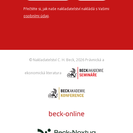
Přečtěte si, jak naše nakladatelství nakládá s Vašimi
osobními údaji
.
© Nakladatelství C. H. Beck,
2026 Právnická a
ekonomická literatura