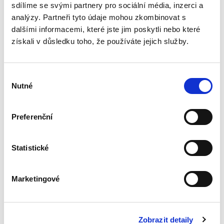
řešení...
sdílíme se svými partnery pro sociální média, inzerci a
analýzy. Partneři tyto údaje mohou zkombinovat s
dalšími informacemi, které jste jim poskytli nebo které
Nepominutelný
získali v důsledku toho, že používáte jejich služby.
dědic a jeho
vydědění
Výběr
Nutné
souhlasu
Preferenční
Iveta Vankátová
340,00 Kč
Statistické
Nová monografie se věnuje problematice
nepominutelného dědice, jeho vydědění a
Marketingové
opominutí, což jsou témata, která se po přijetí
nového občanského zákoníku v roce 2014 stala
mimořádně aktuální v...
Zobrazit detaily