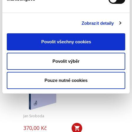
340,00 Kč
Nová monografie se věnuje problematice
Zobrazit detaily
nepominutelného dědice, jeho vydědění a
opominutí, což jsou témata, která se po přijetí
nového občanského zákoníku v roce 2014 stala
mimořádně aktuální v...
Povolit všechny cookies
Povolit výběr
Veřejné zakázky v
oblasti softwaru.
Vendor lock-in a
další specifika
Pouze nutné cookies
Jan Svoboda
370,00 Kč