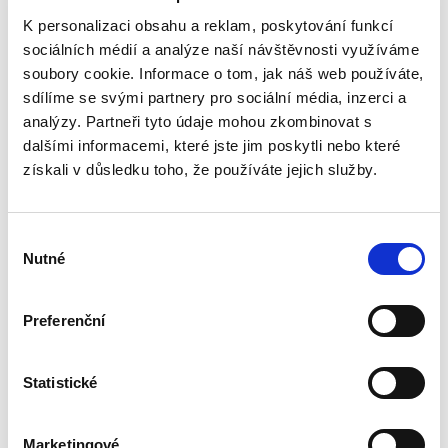
Josef Bártů
K personalizaci obsahu a reklam, poskytování funkcí
sociálních médií a analýze naší návštěvnosti využíváme
390,00 Kč
soubory cookie. Informace o tom, jak náš web používáte,
sdílíme se svými partnery pro sociální média, inzerci a
Publikace pojednává o předpokladech vzniku
povinnosti nahradit újmu způsobenou zvířetem
analýzy. Partneři tyto údaje mohou zkombinovat s
podle § 2933 až 2935 ObčZ. Nejde ale pouze o
dalšími informacemi, které jste jim poskytli nebo které
ryzí teorii, v knize čtenář nalezne srozumitelná
získali v důsledku toho, že používáte jejich služby.
řešení...
Výběr
Nepominutelný
Nutné
souhlasu
dědic a jeho
vydědění
Preferenční
Statistické
Iveta Vankátová
Marketingové