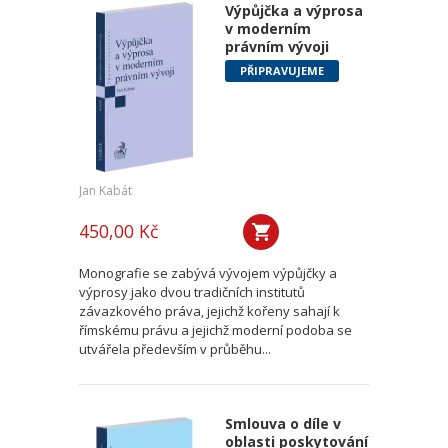
Výpůjčka a výprosa
v moderním
právním vývoji
PŘIPRAVUJEME
Jan Kabát
450,00 Kč
Monografie se zabývá vývojem výpůjčky a
výprosy jako dvou tradičních institutů
závazkového práva, jejichž kořeny sahají k
římskému právu a jejichž moderní podoba se
utvářela především v průběhu...
Smlouva o díle v
oblasti poskytování