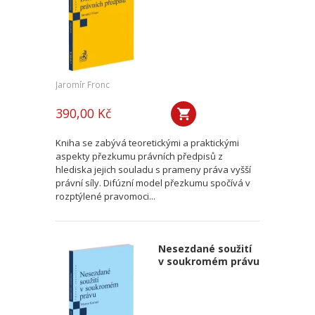
Jaromír Fronc
390,00 Kč
Kniha se zabývá teoretickými a praktickými
aspekty přezkumu právních předpisů z
hlediska jejich souladu s prameny práva vyšší
právní síly. Difúzní model přezkumu spočívá v
rozptýlené pravomoci...
Nesezdané soužití
v soukromém právu