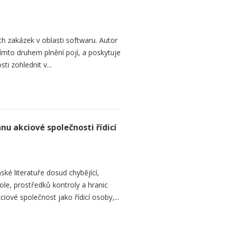
h zakázek v oblasti softwaru. Autor
 tímto druhem plnění pojí, a poskytuje
ti zohlednit v...
nu akciové společnosti řídicí
ké literatuře dosud chybějící,
le, prostředků kontroly a hranic
iové společnost jako řídicí osoby,...