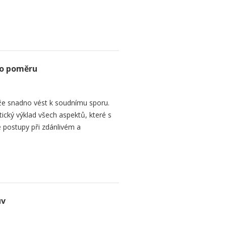
ho poměru
e snadno vést k soudnímu sporu.
tický výklad všech aspektů, které s
 postupy při zdánlivém a
uv