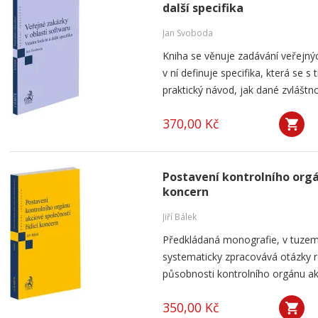
další specifika
Jan Svoboda
Kniha se věnuje zadávání veřejnýc
v ní definuje specifika, která se s
praktický návod, jak dané zvláštnos
370,00 Kč
Postavení kontrolního orgá
koncern
Jiří Bálek
Předkládaná monografie, v tuzems
systematicky zpracovává otázky ro
působnosti kontrolního orgánu akc
350,00 Kč