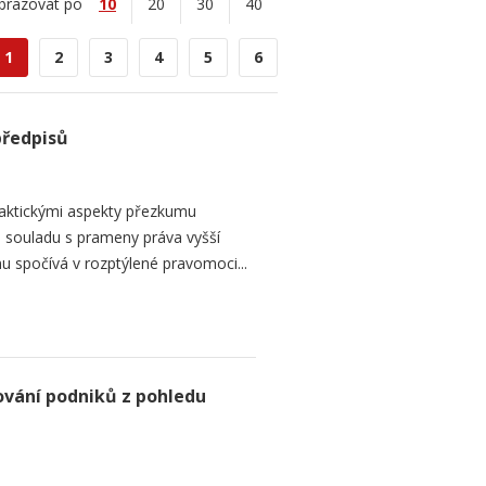
brazovat po
10
20
30
40
1
2
3
4
5
6
předpisů
raktickými aspekty přezkumu
ch souladu s prameny práva vyšší
mu spočívá v rozptýlené pravomoci...
ování podniků z pohledu