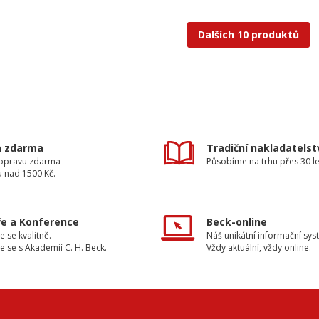
Dalších 10 produktů
a zdarma
Tradiční nakladatelst
dopravu zdarma
Působíme na trhu přes 30 le
u nad 1500 Kč.
e a Konference
Beck-online
e se kvalitně.
Náš unikátní informační sys
e se s Akademií C. H. Beck.
Vždy aktuální, vždy online.