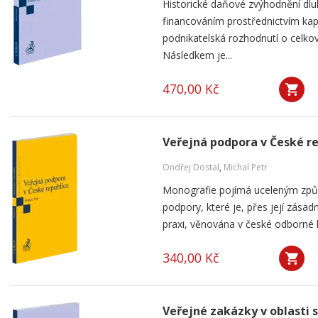
Historické daňové zvýhodnění dlu
financováním prostřednictvím kap
podnikatelská rozhodnutí o celkov
Následkem je...
470,00 Kč
Veřejná podpora v České r
Ondřej Dostal
,
Michal Petr
Monografie pojímá uceleným způ
podpory, které je, přes její zása
praxi, věnována v české odborné li
340,00 Kč
Veřejné zakázky v oblasti 