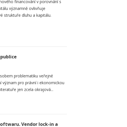
hového financování v porovnání s
itálu významně ovlivňuje
é struktuře dluhu a kapitálu.
epublice
sobem problematiku veřejné
dní význam pro právní i ekonomickou
teratuře jen zcela okrajová...
softwaru. Vendor lock-in a