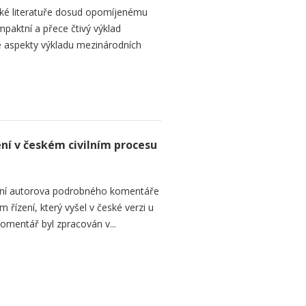
ké literatuře dosud opomíjenému
paktní a přece čtivý výklad
 aspekty výkladu mezinárodních
ení v českém civilním procesu
ání autorova podrobného komentáře
 řízení, který vyšel v české verzi u
omentář byl zpracován v...