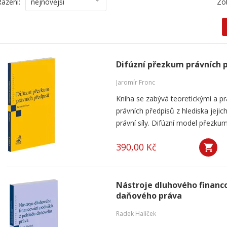
Řazení:
nejnovější
Zo
Difúzní přezkum právních 
Jaromír Fronc
Kniha se zabývá teoretickými a p
právních předpisů z hlediska jeji
právní síly. Difúzní model přezku
390,00 Kč
Nástroje dluhového financ
daňového práva
Radek Halíček