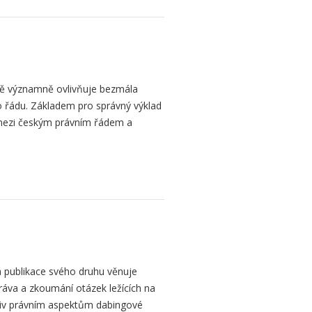
bě významně ovlivňuje bezmála
 řádu. Základem pro správný výklad
mezi českým právním řádem a
 publikace svého druhu věnuje
ráva a zkoumání otázek ležících na
liv právním aspektům dabingové