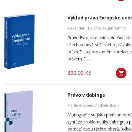
Výklad práva Evropské unie
Alexander J. Bělohlávek
,
Jan Šamlot
Právo Evropské unie v dnešní do
všechna odvětví českého právního
práva EU a porozumění korelaci 
právem EU...
890,00 Kč
Právo v dabingu
Martin Adamec
,
Vladimír Sharp
Monografie se jako první odborná
syntéze problematiky dabingu a p
pomezí obou těchto oborů. Ačko