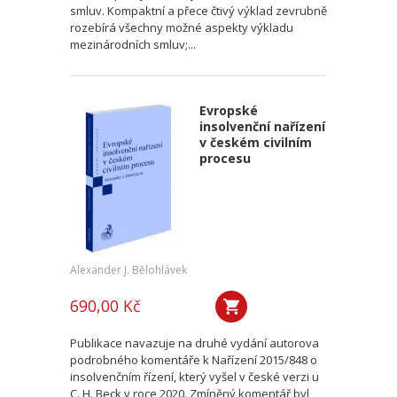
smluv. Kompaktní a přece čtivý výklad zevrubně
rozebírá všechny možné aspekty výkladu
mezinárodních smluv;...
Evropské
insolvenční nařízení
v českém civilním
procesu
Alexander J. Bělohlávek
690,00 Kč
Publikace navazuje na druhé vydání autorova
podrobného komentáře k Nařízení 2015/848 o
insolvenčním řízení, který vyšel v české verzi u
C. H. Beck v roce 2020. Zmíněný komentář byl