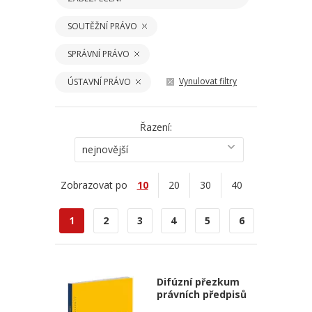
SOUTĚŽNÍ PRÁVO
SPRÁVNÍ PRÁVO
Vynulovat filtry
ÚSTAVNÍ PRÁVO
Řazení:
nejnovější
Zobrazovat po
10
20
30
40
1
2
3
4
5
6
Difúzní přezkum
právních předpisů