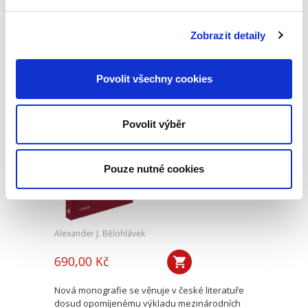
Skončení pracovního poměru může snadno
vést k soudnímu sporu. Předkládaná publikace
nabízí praktický výklad všech aspektů, které s
Zobrazit detaily
takovým sporem souvisí. Popisuje postupy při
zdánlivém a neplatném...
Povolit všechny cookies
Výklad
mezinárodních
Povolit výběr
smluv
Pouze nutné cookies
Alexander J. Bělohlávek
690,00 Kč
Nová monografie se věnuje v české literatuře
dosud opomíjenému výkladu mezinárodních