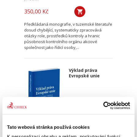
350,00 Kč
Předkládaná monografie, v tuzemské literatuře
dosud chybějící, systematicky zpracovává
otázky role, prostředků kontroly a hranic
působnosti kontrolního orgánu akciové
společnost jako řídicí osoby,...
Výklad práva
Evropské unie
Alexander J. Bělohlávek
,
Jan Šamlot
Tato webová stránka používá cookies
K personalizaci obsahu a reklam, poskytování funkcí