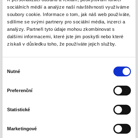
890,00 Kč
sociálních médií a analýze naší návštěvnosti využíváme
Právo Evropské unie v dnešní době významně
soubory cookie. Informace o tom, jak náš web používáte,
ovlivňuje bezmála všechna odvětví českého
sdílíme se svými partnery pro sociální média, inzerci a
právního řádu. Základem pro správný výklad
analýzy. Partneři tyto údaje mohou zkombinovat s
práva EU a porozumění korelaci mezi českým
dalšími informacemi, které jste jim poskytli nebo které
právním řádem a právem EU...
získali v důsledku toho, že používáte jejich služby.
Spory o skončení
Výběr
pracovního poměru
Nutné
souhlasu
Preferenční
Statistické
Jakub Tomšej
390,00 Kč
Marketingové