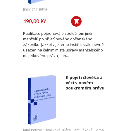
Jindřich Psutka
490,00 Kč
Publikace pojednává o společném jmění
manželů po přijetí nového občanského
zákoníku. Jakkoliv je tento institut stále pevně
usazen na čelním místě úpravy manželského
majetkového práva, i on...
K pojetí člověka a
věci v novém
soukromém právu
Jana Petrov Křiváčková
,
Klára Hamuľáková
,
Tomáš Tintěra
,
a kol.