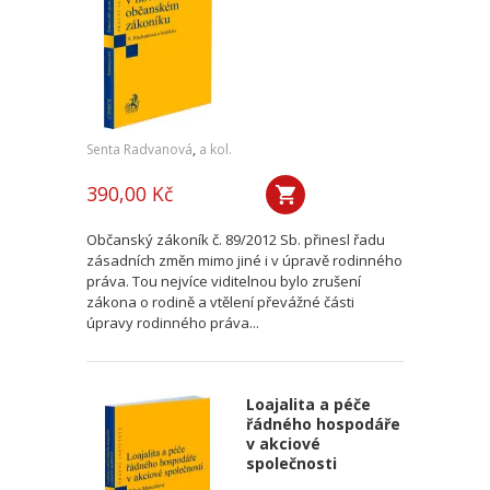
Senta Radvanová
,
a kol.
390,00 Kč
Občanský zákoník č. 89/2012 Sb. přinesl řadu
zásadních změn mimo jiné i v úpravě rodinného
práva. Tou nejvíce viditelnou bylo zrušení
zákona o rodině a vtělení převážné části
úpravy rodinného práva...
Loajalita a péče
řádného hospodáře
v akciové
společnosti