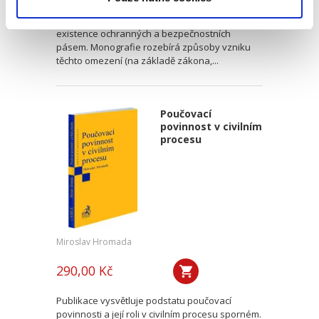
Publikace se věnuje omezením vlastnického
práva k nemovitým věcem plynoucím z
existence ochranných a bezpečnostních
pásem. Monografie rozebírá způsoby vzniku
těchto omezení (na základě zákona,...
Poučovací
povinnost v civilním
procesu
Miroslav Hromada
290,00 Kč
Publikace vysvětluje podstatu poučovací
povinnosti a její roli v civilním procesu sporném.