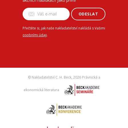
akčních nabídkách jako první!
ODESLAT
Přečtěte si, jak naše nakladatelství nakládá s Vašimi
osobními údaji
.
© Nakladatelství C. H. Beck,
2026 Právnická a
ekonomická literatura