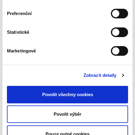
390,00 Kč
Kniha podrobně rozebírá otázku přípustnosti
Preferenční
souběžného výkonu cizího občanství vedle
českého podle současné české právní úpravy
a také podle předchozích právních úprav, které
Statistické
platily na území...
Marketingové
Ochranná a
bezpečnostní
pásma
Zobrazit detaily
Povolit všechny cookies
Jakub Handrlica
Povolit výběr
490,00 Kč
Pouze nutné cookies