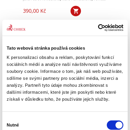
390,00 Kč
Publikace K pojetí člověka a věci v novém
soukromém právu reaguje na změny, které
přineslo přijetí nového občanského zákoníku a
související procesní legislativy. Autorský
kolektiv se zabývá...
Tato webová stránka používá cookies
K personalizaci obsahu a reklam, poskytování funkcí
sociálních médií a analýze naší návštěvnosti využíváme
Dvojí občanství v
soubory cookie. Informace o tom, jak náš web používáte,
českém právu. 2.
vydání
sdílíme se svými partnery pro sociální média, inzerci a
2. VYDÁNÍ
analýzy. Partneři tyto údaje mohou zkombinovat s
dalšími informacemi, které jste jim poskytli nebo které
získali v důsledku toho, že používáte jejich služby.
František Emmert
Výběr
Nutné
souhlasu