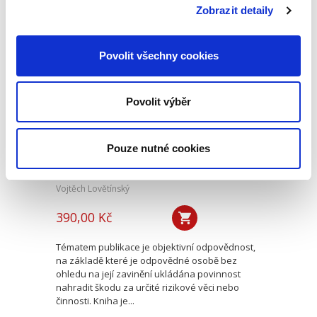
podjatost, postup při rozhodování o...
Zobrazit detaily
Povolit všechny cookies
Objektivní
odpovědnost v
českém deliktním
právu
Povolit výběr
Pouze nutné cookies
Vojtěch Lovětínský
390,00 Kč
Tématem publikace je objektivní odpovědnost,
na základě které je odpovědné osobě bez
ohledu na její zavinění ukládána povinnost
nahradit škodu za určité rizikové věci nebo
činnosti. Kniha je...