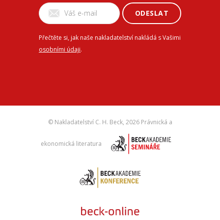
ODESLAT
Přečtěte si, jak naše nakladatelství nakládá s Vašimi
osobními údaji
.
© Nakladatelství C. H. Beck,
2026 Právnická a
ekonomická literatura