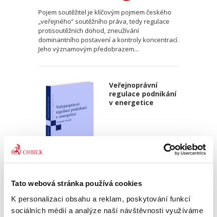
Pojem soutěžitel je klíčovým pojmem českého
„veřejného“ soutěžního práva, tedy regulace
protisoutěžních dohod, zneužívání
dominantního postavení a kontroly koncentrací.
Jeho významovým předobrazem...
Veřejnoprávní
regulace podnikání
v energetice
Vratislav Košťál,
Tato webová stránka používá cookies
390,00 Kč
K personalizaci obsahu a reklam, poskytování funkcí
sociálních médií a analýze naší návštěvnosti využíváme
Publikace přináší poučený vhled autora opírající