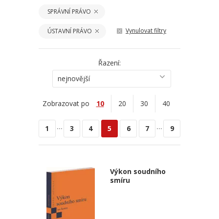
SPRÁVNÍ PRÁVO
Vynulovat filtry
ÚSTAVNÍ PRÁVO
Řazení:
nejnovější
Zobrazovat po
10
20
30
40
...
...
1
3
4
5
6
7
9
Výkon soudního
smíru