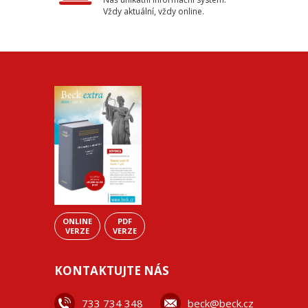
Vždy aktuální, vždy online.
ONLINE
PDF
VERZE
VERZE
KONTAKTUJTE NÁS
733 734 348
beck@beck.cz