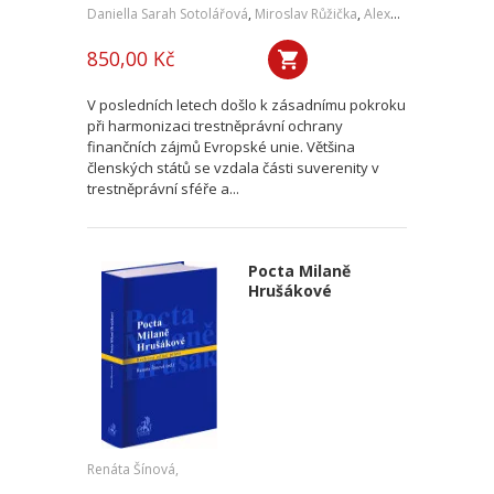
Daniella Sarah Sotolářová
,
Miroslav Růžička
,
Alexander Sotolář
850,00 Kč
V posledních letech došlo k zásadnímu pokroku
při harmonizaci trestněprávní ochrany
finančních zájmů Evropské unie. Většina
členských států se vzdala části suverenity v
trestněprávní sféře a...
Pocta Milaně
Hrušákové
Renáta Šínová,