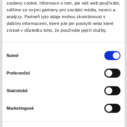
se o jeho dlouholetou profesní zkušenost jak
soubory cookie. Informace o tom, jak náš web používáte,
na straně regulovaných podnikatelů, tak z
sdílíme se svými partnery pro sociální média, inzerci a
pozice regulátora, do spletité právní úpravy...
analýzy. Partneři tyto údaje mohou zkombinovat s
dalšími informacemi, které jste jim poskytli nebo které
získali v důsledku toho, že používáte jejich služby.
Podjatost soudců v
rozhodovací praxi
vrcholných soudů
ČR
Výběr
Nutné
souhlasu
Preferenční
Alžběty Nemeškalová Rosinová
Statistické
450,00 Kč
Marketingové
Publikace se zabývá tématem vyloučení
soudce pro podjatost v rozhodovací praxi
českých vrcholných soudů. Monografie
analyzuje právní úpravu vyloučení soudce pro