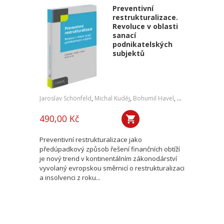
Preventivní
restrukturalizace.
Revoluce v oblasti
sanací
podnikatelských
subjektů
Jaroslav Schönfeld
,
Michal Kuděj
,
Bohumil Havel
,
Petr Sprinz
,
a kol
490,00 Kč
Preventivní restrukturalizace jako
předúpadkový způsob řešení finančních obtíží
je nový trend v kontinentálním zákonodárství
vyvolaný evropskou směrnicí o restrukturalizaci
a insolvenci z roku...