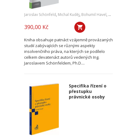
Jaroslav Schönfeld
,
Michal Kuděj
,
Bohumil Havel
,
Petr Sprinz
,
a kol
390,00 Kč
Kniha obsahuje patnáct vzájemně provázaných
studií zabývajících se různými aspekty
insolvenčního práva, na kterých se podílelo
celkem devatenáct autorů vedených Ing.
Jaroslavem Schönfeldem, Ph.D....
Specifika řízení o
přestupku
právnické osoby