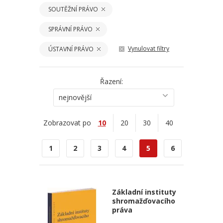
SOUTĚŽNÍ PRÁVO
SPRÁVNÍ PRÁVO
Vynulovat filtry
ÚSTAVNÍ PRÁVO
Řazení:
nejnovější
Zobrazovat po
10
20
30
40
1
2
3
4
5
6
Základní instituty
shromažďovacího
práva