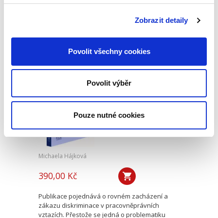
Evropské unie a jeho zvláštnosti ve srovnání s
výkladem práva mezinárodního a práva
Zobrazit detaily
vnitrostátního. Často je totiž zdůrazňován vliv
práva Evropské unie na...
Povolit všechny cookies
Zákaz diskriminace
a rovné zacházení v
Povolit výběr
pracovněprávních
vztazích v ČR a ve
vybraných zemích
EU
Pouze nutné cookies
Michaela Hájková
390,00 Kč
Publikace pojednává o rovném zacházení a
zákazu diskriminace v pracovněprávních
vztazích. Přestože se jedná o problematiku