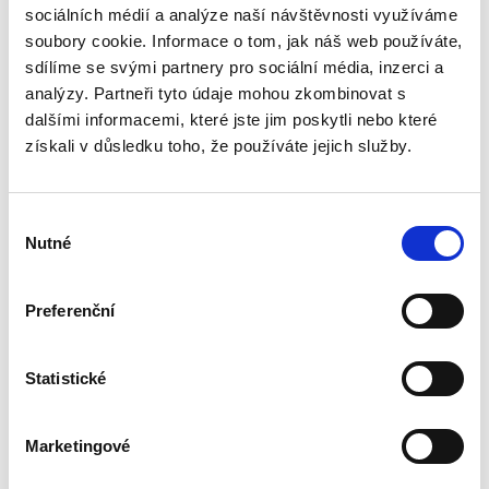
sociálních médií a analýze naší návštěvnosti využíváme
Profesor Miroslav Bělina celý svůj profesní život
soubory cookie. Informace o tom, jak náš web používáte,
usiluje o rozvoj pracovního práva. Obor a jeho
sdílíme se svými partnery pro sociální média, inzerci a
specifika trvale hájí na poli akademickém i
legislativním. Knihou Obrana pracovního práva
analýzy. Partneři tyto údaje mohou zkombinovat s
chce...
dalšími informacemi, které jste jim poskytli nebo které
získali v důsledku toho, že používáte jejich služby.
Specifika výkladu
práva Evropské
Výběr
unie a jeho
Nutné
souhlasu
vnitrostátní
důsledky
Preferenční
Statistické
David Sehnálek
390,00 Kč
Marketingové
Publikace je zaměřena na výklad práva