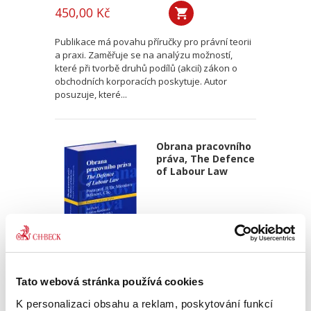
450,00 Kč
Publikace má povahu příručky pro právní teorii
a praxi. Zaměřuje se na analýzu možností,
které při tvorbě druhů podílů (akcií) zákon o
obchodních korporacích poskytuje. Autor
posuzuje, které...
Obrana pracovního
práva, The Defence
of Labour Law
Jan Pichrt,
,
Kristina Koldinská
,
Jakub Morávek,
Tato webová stránka používá cookies
690,00 Kč
K personalizaci obsahu a reklam, poskytování funkcí