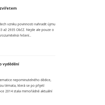
zvířetem
ech vzniku povinnosti nahradit újmu
3 až 2935 ObčZ. Nejde ale pouze o
srozumitelná řešení...
o vydědění
ematice nepominutelného dědice,
ou témata, která se po přijetí
ce 2014 stala mimořádně aktuální