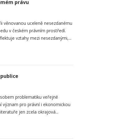
romém právu
fii věnovanou uceleně nesezdanému
edu v českém právním prostředí.
lektuje vztahy mezi nesezdanými,...
epublice
sobem problematiku veřejné
dní význam pro právní i ekonomickou
teratuře jen zcela okrajová...