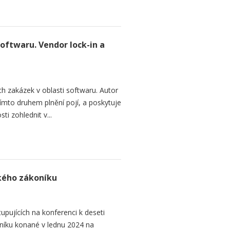
softwaru. Vendor lock-in a
h zakázek v oblasti softwaru. Autor
 tímto druhem plnění pojí, a poskytuje
ti zohlednit v...
ského zákoníku
upujících na konferenci k deseti
níku konané v lednu 2024 na