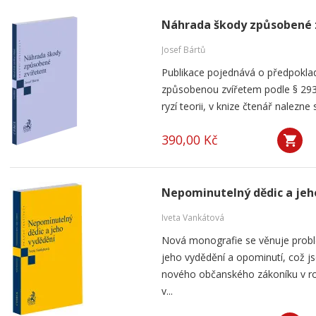
Náhrada škody způsobené 
Josef Bártů
Publikace pojednává o předpoklad
způsobenou zvířetem podle § 293
ryzí teorii, v knize čtenář nalezne 
390,00 Kč
Nepominutelný dědic a jeh
Iveta Vankátová
Nová monografie se věnuje probl
jeho vydědění a opominutí, což js
nového občanského zákoníku v ro
v...