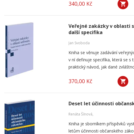
340,00 Kč
Veřejné zakázky v oblasti 
další specifika
Jan Svoboda
Kniha se věnuje zadávání veřejnýc
v ní definuje specifika, která se s
praktický návod, jak dané zvláštnos
370,00 Kč
Deset let účinnosti občan
Renáta Šínová,
Kniha je sborníkem příspěvků vyst
letům účinnosti občanského záko