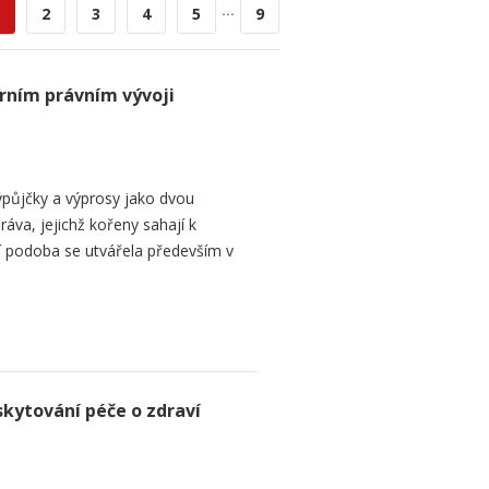
...
2
3
4
5
9
rním právním vývoji
půjčky a výprosy jako dvou
ráva, jejichž kořeny sahají k
í podoba se utvářela především v
skytování péče o zdraví