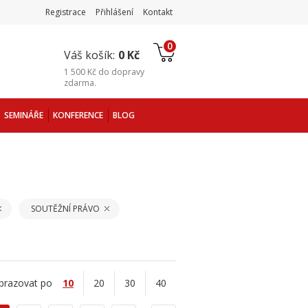
Registrace
Přihlášení
Kontakt
0
Váš košík:
0 Kč
1 500 Kč
do
dopravy
zdarma
.
SEMINÁŘE
KONFERENCE
BLOG
SOUTĚŽNÍ PRÁVO
brazovat po
10
20
30
40