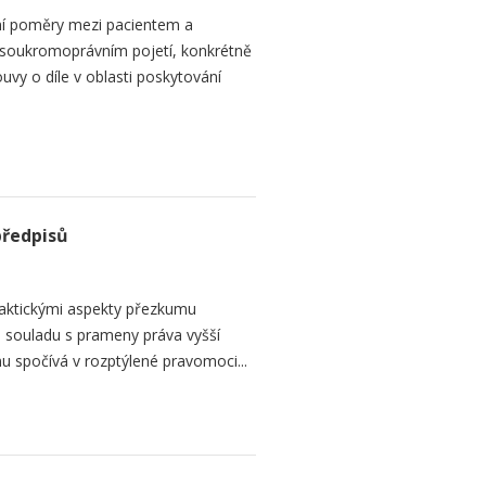
ní poměry mezi pacientem a
 soukromoprávním pojetí, konkrétně
vy o díle v oblasti poskytování
předpisů
raktickými aspekty přezkumu
ch souladu s prameny práva vyšší
mu spočívá v rozptýlené pravomoci...