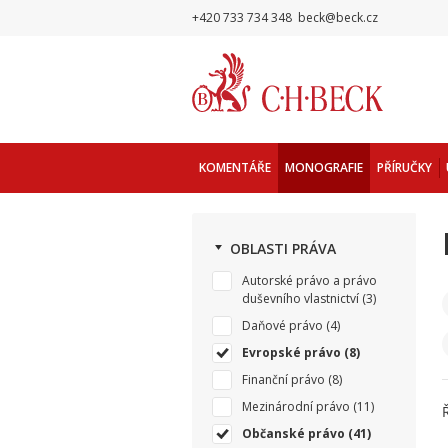
+420 733 734 348
beck@beck.cz
KOMENTÁŘE
MONOGRAFIE
PŘÍRUČKY
OBLASTI PRÁVA
Autorské právo a právo
duševního vlastnictví
(3)
Daňové právo
(4)
Evropské právo
(8)
Finanční právo
(8)
Mezinárodní právo
(11)
Občanské právo
(41)