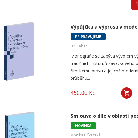
1
Výpůjčka a výprosa v mode
PŘIPRAVUJEME
Jan Kabát
Monografie se zabývá vývojem vý
tradičních institutů závazkového p
římskému právu a jejichž modern
průběhu...
450,00 Kč
Smlouva o díle v oblasti po
NOVINKA
Monika Příkazská