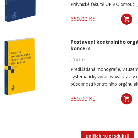
Právnické fakultě UP v Olomouci. J
350,00 Kč
Postavení kontrolního orgá
koncern
Jiří Bálek
Předkládaná monografie, v tuzems
systematicky zpracovává otázky ro
působnosti kontrolního orgánu akc
350,00 Kč
Dalších 10 produktů