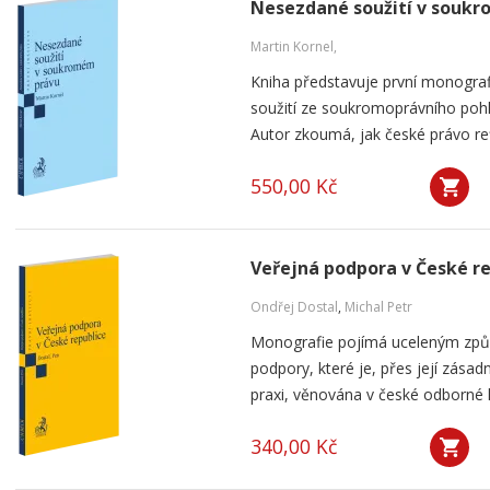
Nesezdané soužití v souk
Martin Kornel,
Kniha představuje první monogra
soužití ze soukromoprávního pohl
Autor zkoumá, jak české právo ref
550,00 Kč
Veřejná podpora v České r
Ondřej Dostal
,
Michal Petr
Monografie pojímá uceleným způ
podpory, které je, přes její zása
praxi, věnována v české odborné li
340,00 Kč