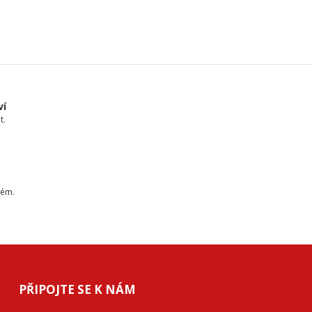
ví
t.
tém.
PŘIPOJTE SE K NÁM