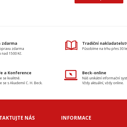
a zdarma
Tradiční nakladatelst
dopravu zdarma
Působíme na trhu přes 30 le
u nad 1500 Kč.
e a Konference
Beck-online
e se kvalitně.
Náš unikátní informační sys
e se s Akademií C. H. Beck.
Vždy aktuální, vždy online.
TAKTUJTE NÁS
INFORMACE