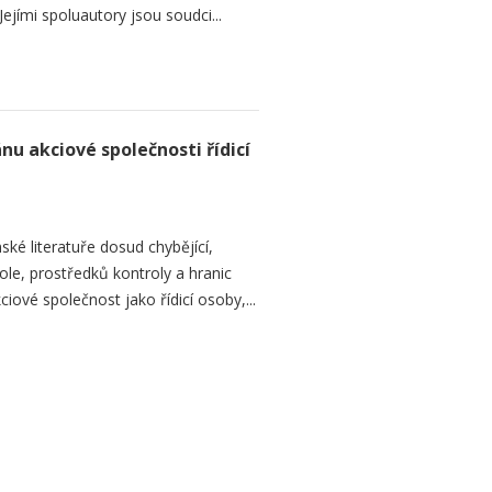
ejími spoluautory jsou soudci...
nu akciové společnosti řídicí
ké literatuře dosud chybějící,
le, prostředků kontroly a hranic
iové společnost jako řídicí osoby,...