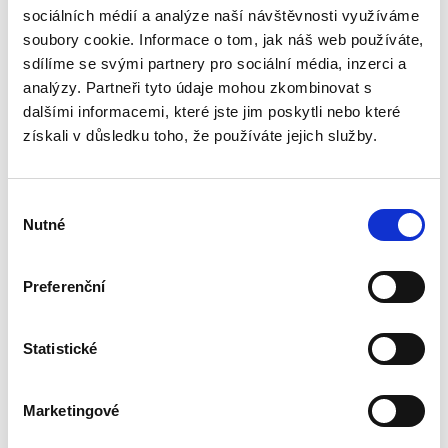
sociálních médií a analýze naší návštěvnosti využíváme
Monografie pojímá uceleným způsobem
soubory cookie. Informace o tom, jak náš web používáte,
problematiku veřejné podpory, které je, přes
sdílíme se svými partnery pro sociální média, inzerci a
její zásadní význam pro právní i ekonomickou
praxi, věnována v české odborné literatuře jen
analýzy. Partneři tyto údaje mohou zkombinovat s
zcela okrajová...
dalšími informacemi, které jste jim poskytli nebo které
získali v důsledku toho, že používáte jejich služby.
Náhrada škody
způsobené
Výběr
zvířetem
Nutné
souhlasu
Preferenční
Statistické
Josef Bártů
390,00 Kč
Marketingové
Publikace pojednává o předpokladech vzniku