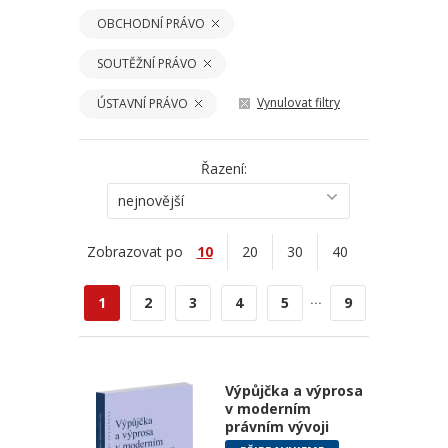
OBCHODNÍ PRÁVO
SOUTĚŽNÍ PRÁVO
Vynulovat filtry
ÚSTAVNÍ PRÁVO
Řazení:
nejnovější
Zobrazovat po
10
20
30
40
...
1
2
3
4
5
9
Výpůjčka a výprosa
v moderním
právním vývoji