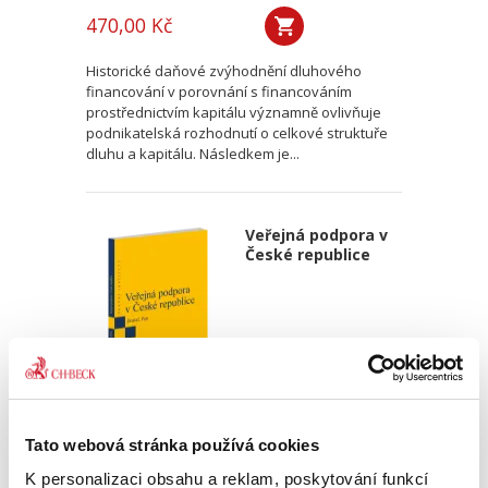
470,00 Kč
Historické daňové zvýhodnění dluhového
financování v porovnání s financováním
prostřednictvím kapitálu významně ovlivňuje
podnikatelská rozhodnutí o celkové struktuře
dluhu a kapitálu. Následkem je...
Veřejná podpora v
České republice
Ondřej Dostal
,
Michal Petr
Tato webová stránka používá cookies
340,00 Kč
K personalizaci obsahu a reklam, poskytování funkcí