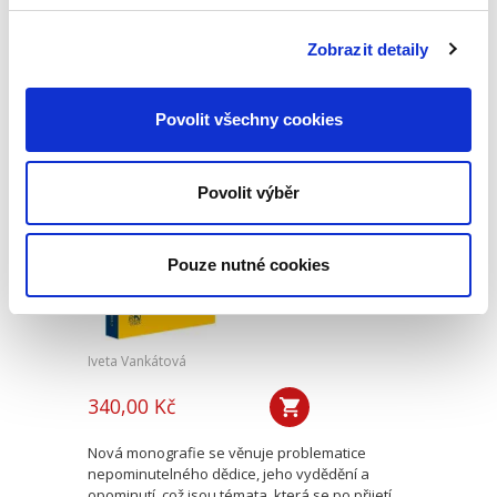
povinnosti nahradit újmu způsobenou zvířetem
podle § 2933 až 2935 ObčZ. Nejde ale pouze o
Zobrazit detaily
ryzí teorii, v knize čtenář nalezne srozumitelná
řešení...
Povolit všechny cookies
Nepominutelný
dědic a jeho
Povolit výběr
vydědění
Pouze nutné cookies
Iveta Vankátová
340,00 Kč
Nová monografie se věnuje problematice
nepominutelného dědice, jeho vydědění a
opominutí, což jsou témata, která se po přijetí