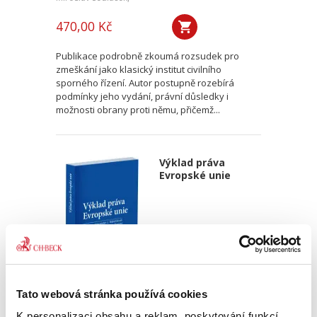
470,00 Kč
Publikace podrobně zkoumá rozsudek pro
zmeškání jako klasický institut civilního
sporného řízení. Autor postupně rozebírá
podmínky jeho vydání, právní důsledky i
možnosti obrany proti němu, přičemž...
Výklad práva
Evropské unie
Alexander J. Bělohlávek
,
Jan Šamlot
Tato webová stránka používá cookies
K personalizaci obsahu a reklam, poskytování funkcí