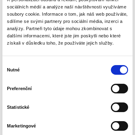
890,00 Kč
sociálních médií a analýze naší návštěvnosti využíváme
Právo Evropské unie v dnešní době významně
soubory cookie. Informace o tom, jak náš web používáte,
ovlivňuje bezmála všechna odvětví českého
sdílíme se svými partnery pro sociální média, inzerci a
právního řádu. Základem pro správný výklad
analýzy. Partneři tyto údaje mohou zkombinovat s
práva EU a porozumění korelaci mezi českým
dalšími informacemi, které jste jim poskytli nebo které
právním řádem a právem EU...
získali v důsledku toho, že používáte jejich služby.
Spory o skončení
Výběr
pracovního poměru
Nutné
souhlasu
Preferenční
Statistické
Jakub Tomšej
390,00 Kč
Marketingové