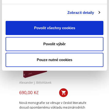
Skončení pracovního poměru může snadno
vést k soudnímu sporu. Předkládaná publikace
nabízí praktický výklad všech aspektů, které s
Zobrazit detaily
takovým sporem souvisí. Popisuje postupy při
zdánlivém a neplatném...
Povolit všechny cookies
Výklad
mezinárodních
Povolit výběr
smluv
Pouze nutné cookies
Alexander J. Bělohlávek
690,00 Kč
Nová monografie se věnuje v české literatuře
dosud opomíjenému výkladu mezinárodních