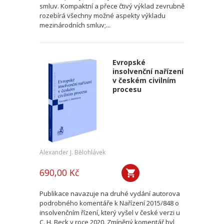
smluv. Kompaktní a přece čtivý výklad zevrubně
rozebírá všechny možné aspekty výkladu
mezinárodních smluv;...
Evropské
insolvenční nařízení
v českém civilním
procesu
Alexander J. Bělohlávek
690,00 Kč
Publikace navazuje na druhé vydání autorova
podrobného komentáře k Nařízení 2015/848 o
insolvenčním řízení, který vyšel v české verzi u
C. H. Beck v roce 2020. Zmíněný komentář byl