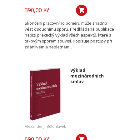
390,00 Kč
Skončení pracovního poměru může snadno
vést k soudnímu sporu. Předkládaná publikace
nabízí praktický výklad všech aspektů, které s
takovým sporem souvisí. Popisuje postupy při
zdánlivém a neplatném...
Výklad
mezinárodních
smluv
Alexander J. Bělohlávek
690,00 Kč