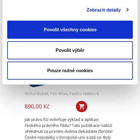
směrnice Evropského parlamentu a Rady (EU)
2019/1158 ze dne 20. června 2019 o rovnováze
Zobrazit detaily
mezi pracovním a...
Povolit všechny cookies
Dvacet let
vnitrostátní
aplikace práva EU
Povolit výběr
Pouze nutné cookies
Michal Bobek
,
Petr Bříza
,
Pavlína Hubková
890,00 Kč
Jak právo EU ovlivňuje výklad a aplikaci
českého právního řádu? Tato publikace nabízí
ohlédnutí za prvními dvěma dekádami členství
České republiky v Evropské unii a ptá se: Byly