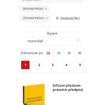
SPRÁVNÍ PRÁVO
Vynulovat filtry
ÚSTAVNÍ PRÁVO
Řazení:
nejnovější
Zobrazovat po
10
20
30
40
1
2
3
4
5
Difúzní přezkum
právních předpisů