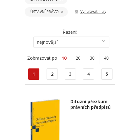
Vynulovat filtry
ÚSTAVNÍ PRÁVO
Řazení:
nejnovější
Zobrazovat po
10
20
30
40
1
2
3
4
5
Difúzní přezkum
právních předpisů