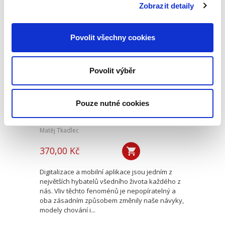
vyhlídky a predikce...
Zobrazit detaily
Povolit všechny cookies
Postavení
zaměstnance v
měnícím se světě
závislé práce se
Povolit výběr
zaměřením na
digitální platformy
Pouze nutné cookies
Matěj Tkadlec
370,00 Kč
Digitalizace a mobilní aplikace jsou jedním z
největších hybatelů všedního života každého z
nás. Vliv těchto fenoménů je nepopíratelný a
oba zásadním způsobem změnily naše návyky,
modely chování i...