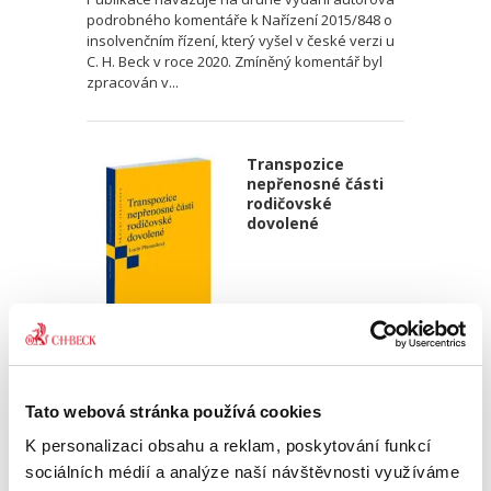
podrobného komentáře k Nařízení 2015/848 o
insolvenčním řízení, který vyšel v české verzi u
C. H. Beck v roce 2020. Zmíněný komentář byl
zpracován v...
Transpozice
nepřenosné části
rodičovské
dovolené
Lucie Přenosilová
340,00 Kč
Tato webová stránka používá cookies
K personalizaci obsahu a reklam, poskytování funkcí
Monografie analyzuje soulad české právní
sociálních médií a analýze naší návštěvnosti využíváme
úpravy s požadavky čl. 5 odst. 2 a čl. 8 odst. 3