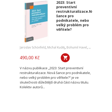
2023: Start
preventivní
restrukturalizace.Nová
šance pro
podnikatele, nebo
velký problém pro
věřitele?
Jaroslav Schönfeld
,
Michal Kuděj
,
Bohumil Havel
,
Petr Sprinz
,
a kol
490,00 Kč
V názvu publikace „2023: Start preventivní
restrukturalizace. Nová šance pro podnikatele,
nebo velký problém pro věřitele?“ je ve
skutečnosti důležitější druhá část názvu titulu.
Kolektiv autorů...