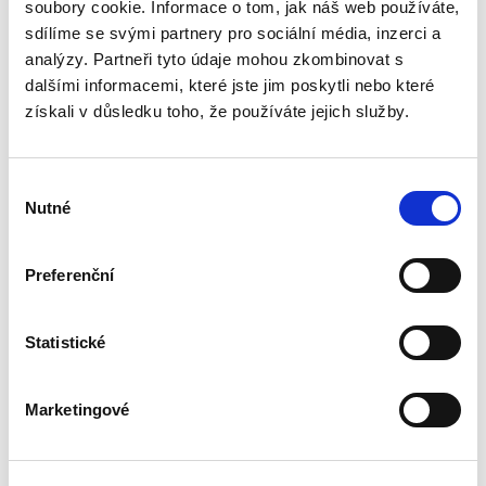
směrnice Evropského parlamentu a Rady (EU)
soubory cookie. Informace o tom, jak náš web používáte,
2019/1158 ze dne 20. června 2019 o rovnováze
sdílíme se svými partnery pro sociální média, inzerci a
mezi pracovním a...
analýzy. Partneři tyto údaje mohou zkombinovat s
dalšími informacemi, které jste jim poskytli nebo které
získali v důsledku toho, že používáte jejich služby.
Dvacet let
vnitrostátní
aplikace práva EU
Výběr
Nutné
souhlasu
Preferenční
Michal Bobek
,
Petr Bříza
,
Pavlína Hubková
Statistické
890,00 Kč
Jak právo EU ovlivňuje výklad a aplikaci
Marketingové
českého právního řádu? Tato publikace nabízí
ohlédnutí za prvními dvěma dekádami členství
České republiky v Evropské unii a ptá se: Byly