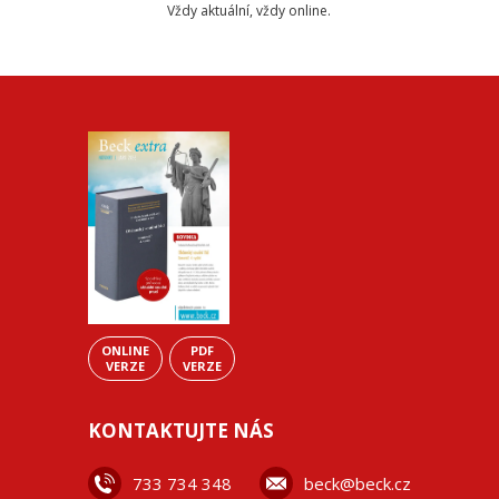
Vždy aktuální, vždy online.
ONLINE
PDF
VERZE
VERZE
KONTAKTUJTE NÁS
733 734 348
beck@beck.cz