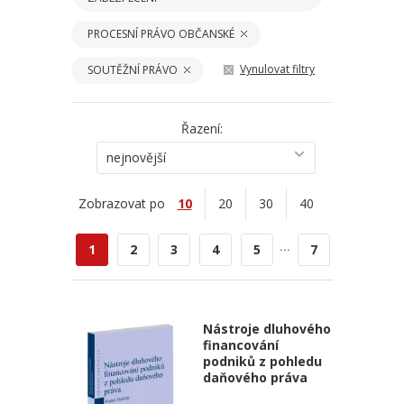
PROCESNÍ PRÁVO OBČANSKÉ
Vynulovat filtry
SOUTĚŽNÍ PRÁVO
Řazení:
nejnovější
Zobrazovat po
10
20
30
40
...
1
2
3
4
5
7
Nástroje dluhového
financování
podniků z pohledu
daňového práva