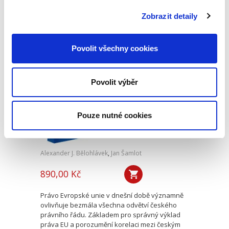
otázky role, prostředků kontroly a hranic
působnosti kontrolního orgánu akciové
Zobrazit detaily
společnost jako řídicí osoby,...
Povolit všechny cookies
Výklad práva
Evropské unie
Povolit výběr
Pouze nutné cookies
Alexander J. Bělohlávek
,
Jan Šamlot
890,00 Kč
Právo Evropské unie v dnešní době významně
ovlivňuje bezmála všechna odvětví českého
právního řádu. Základem pro správný výklad
práva EU a porozumění korelaci mezi českým