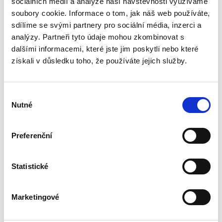
sociálních médií a analýze naší návštěvnosti využíváme
Publikace podrobně zkoumá rozsudek pro
zmeškání jako klasický institut civilního
soubory cookie. Informace o tom, jak náš web používáte,
sporného řízení. Autor postupně rozebírá
sdílíme se svými partnery pro sociální média, inzerci a
podmínky jeho vydání, právní důsledky i
analýzy. Partneři tyto údaje mohou zkombinovat s
možnosti obrany proti němu, přičemž...
dalšími informacemi, které jste jim poskytli nebo které
získali v důsledku toho, že používáte jejich služby.
Postavení
kontrolního orgánu
akciové společnosti
Výběr
řídicí koncern
Nutné
souhlasu
Preferenční
Jiří Bálek
Statistické
350,00 Kč
Marketingové
Předkládaná monografie, v tuzemské literatuře
dosud chybějící, systematicky zpracovává