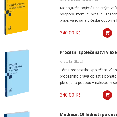
Monografie pojímá uceleným způ
podpory, které je, přes její zása
praxi, věnována v české odborné li
340,00 Kč
Procesní společenství v ex
Aneta Jančíková
Téma procesního společenství pře
procesního práva oblast s bohatou
jde o jeho podobu v nalézacím spo
340,00 Kč
Mediace. Ohlédnutí po dese