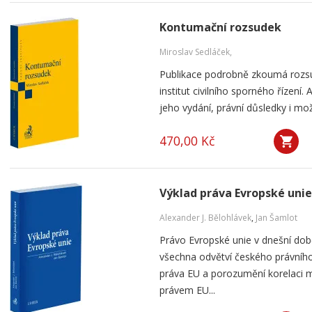
Kontumační rozsudek
Miroslav Sedláček,
Publikace podrobně zkoumá rozsu
institut civilního sporného řízení
jeho vydání, právní důsledky i mo
470,00 Kč
Výklad práva Evropské unie
Alexander J. Bělohlávek
,
Jan Šamlot
Právo Evropské unie v dnešní do
všechna odvětví českého právního
práva EU a porozumění korelaci 
právem EU...