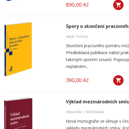
890,00 Kč
Spory o skončení pracovní
Jakub Tomšej
Skončení pracovního poměru můž
Předkládaná publikace nabízí prak
takovým sporem souvisí. Popisuje
neplatném...
390,00 Kč
Výklad mezinárodních sml
Alexander J. Bělohlávek
Nová monografie se věnuje v čes
výkladu mezinárodních smluv. Kom