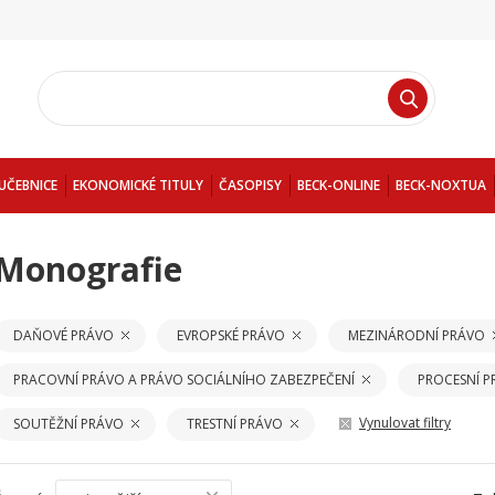
UČEBNICE
EKONOMICKÉ TITULY
ČASOPISY
BECK-ONLINE
BECK-NOXTUA
Monografie
DAŇOVÉ PRÁVO
EVROPSKÉ PRÁVO
MEZINÁRODNÍ PRÁVO
PRACOVNÍ PRÁVO A PRÁVO SOCIÁLNÍHO ZABEZPEČENÍ
PROCESNÍ 
Vynulovat filtry
SOUTĚŽNÍ PRÁVO
TRESTNÍ PRÁVO