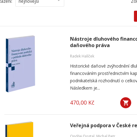
Řazení:
nejnovější
Zo
Nástroje dluhového financ
daňového práva
Radek Halíček
Historické daňové zvýhodnění dlu
financováním prostřednictvím kap
podnikatelská rozhodnutí o celkov
Následkem je...
470,00 Kč
Veřejná podpora v České r
Ondřej Dostal
,
Michal Petr