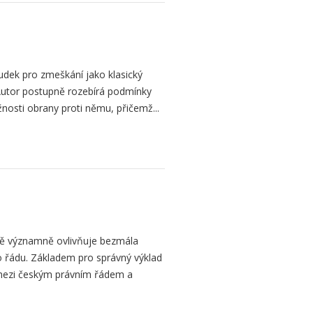
dek pro zmeškání jako klasický
. Autor postupně rozebírá podmínky
žnosti obrany proti němu, přičemž...
bě významně ovlivňuje bezmála
 řádu. Základem pro správný výklad
mezi českým právním řádem a