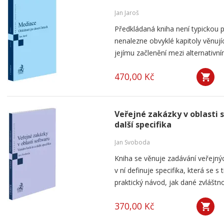
Jan Jaroš
Předkládaná kniha není typickou p
nenalezne obvyklé kapitoly věnují
jejímu začlenění mezi alternativní
470,00 Kč
Veřejné zakázky v oblasti 
další specifika
Jan Svoboda
Kniha se věnuje zadávání veřejnýc
v ní definuje specifika, která se s
praktický návod, jak dané zvláštnos
370,00 Kč