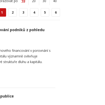
brazovat po
10
20
30
40
1
2
3
4
5
6
ování podniků z pohledu
hového financování v porovnání s
itálu významně ovlivňuje
é struktuře dluhu a kapitálu.
epublice