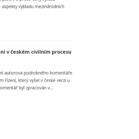
 aspekty výkladu mezinárodních
ení v českém civilním procesu
ání autorova podrobného komentáře
 řízení, který vyšel v české verzi u
omentář byl zpracován v...