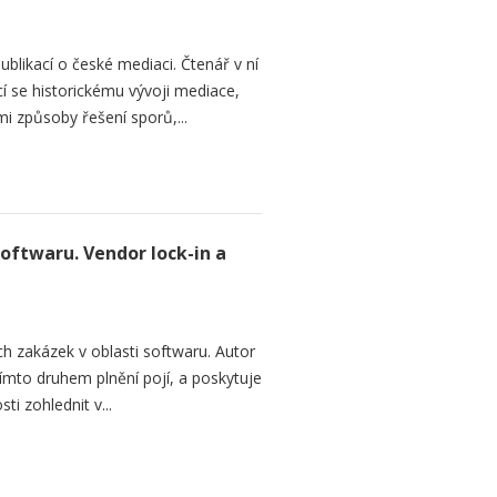
ublikací o české mediaci. Čtenář v ní
cí se historickému vývoji mediace,
mi způsoby řešení sporů,...
softwaru. Vendor lock-in a
h zakázek v oblasti softwaru. Autor
 tímto druhem plnění pojí, a poskytuje
ti zohlednit v...