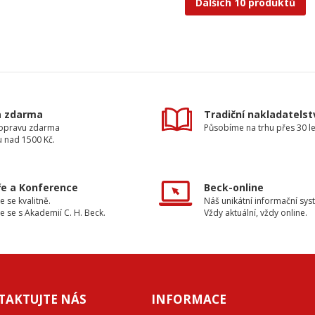
Dalších 10 produktů
a zdarma
Tradiční nakladatelst
dopravu zdarma
Působíme na trhu přes 30 le
u nad 1500 Kč.
e a Konference
Beck-online
e se kvalitně.
Náš unikátní informační sys
e se s Akademií C. H. Beck.
Vždy aktuální, vždy online.
TAKTUJTE NÁS
INFORMACE