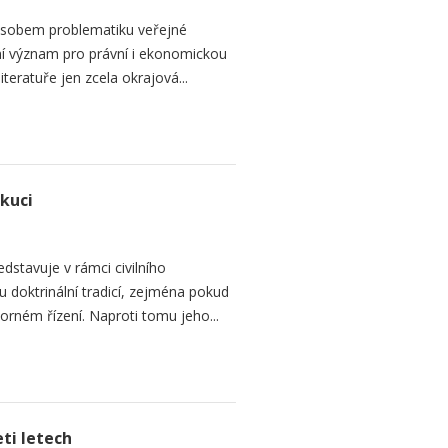
sobem problematiku veřejné
dní význam pro právní i ekonomickou
teratuře jen zcela okrajová...
ekuci
dstavuje v rámci civilního
 doktrinální tradicí, zejména pokud
rném řízení. Naproti tomu jeho...
ti letech