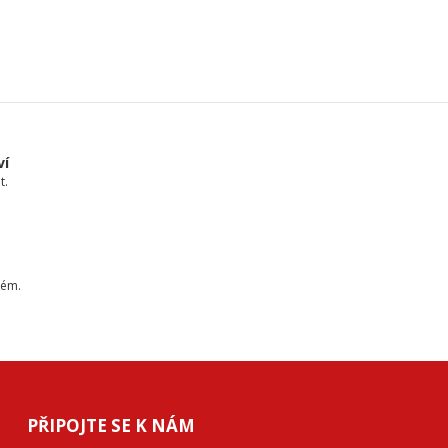
ví
t.
tém.
PŘIPOJTE SE K NÁM