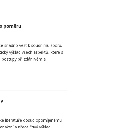
ho poměru
e snadno vést k soudnímu sporu.
tický výklad všech aspektů, které s
 postupy při zdánlivém a
uv
ké literatuře dosud opomíjenému
paktní a přece čtivý výklad