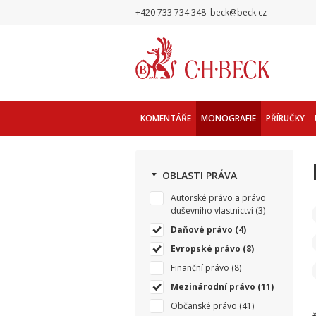
+420 733 734 348
beck@beck.cz
KOMENTÁŘE
MONOGRAFIE
PŘÍRUČKY
OBLASTI PRÁVA
Autorské právo a právo
duševního vlastnictví
(3)
Daňové právo
(4)
Evropské právo
(8)
Finanční právo
(8)
Mezinárodní právo
(11)
Občanské právo
(41)