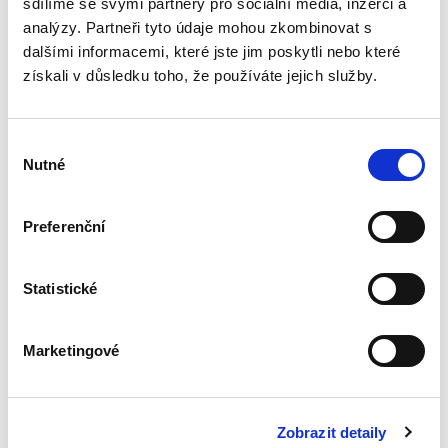
sdílíme se svými partnery pro sociální média, inzerci a
analýzy. Partneři tyto údaje mohou zkombinovat s
dalšími informacemi, které jste jim poskytli nebo které
2023: Start
získali v důsledku toho, že používáte jejich služby.
preventivní
restrukturalizace.Nová
šance pro
podnikatele, nebo
Výběr
velký problém pro
Nutné
věřitele?
souhlasu
Preferenční
Jaroslav Schönfeld
,
Michal Kuděj
,
Bohumil Havel
,
Petr Sprinz
,
a kol
490,00 Kč
Statistické
V názvu publikace „2023: Start preventivní
restrukturalizace. Nová šance pro podnikatele,
Marketingové
nebo velký problém pro věřitele?“ je ve
skutečnosti důležitější druhá část názvu titulu.
Kolektiv autorů...
Zobrazit detaily