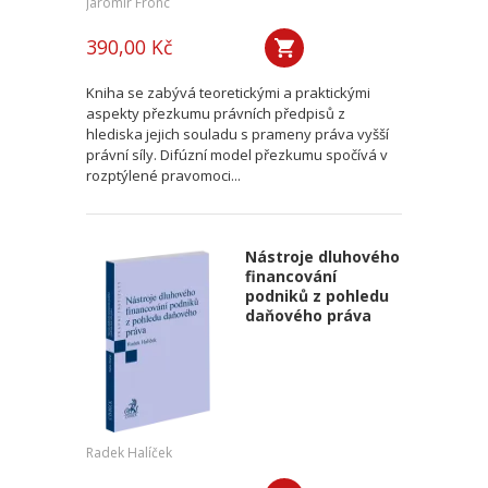
Jaromír Fronc
390,00 Kč
Kniha se zabývá teoretickými a praktickými
aspekty přezkumu právních předpisů z
hlediska jejich souladu s prameny práva vyšší
právní síly. Difúzní model přezkumu spočívá v
rozptýlené pravomoci...
Nástroje dluhového
financování
podniků z pohledu
daňového práva
Radek Halíček