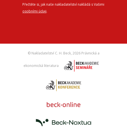
Přečtěte si, jak naše nakladatelství nakládá s Vašimi
osobními údaji
.
© Nakladatelství C. H. Beck,
2026 Právnická a
ekonomická literatura