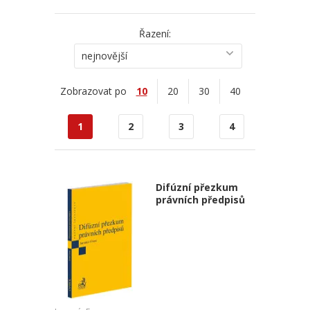
Řazení:
nejnovější
Zobrazovat po
10
20
30
40
1
2
3
4
Difúzní přezkum
právních předpisů