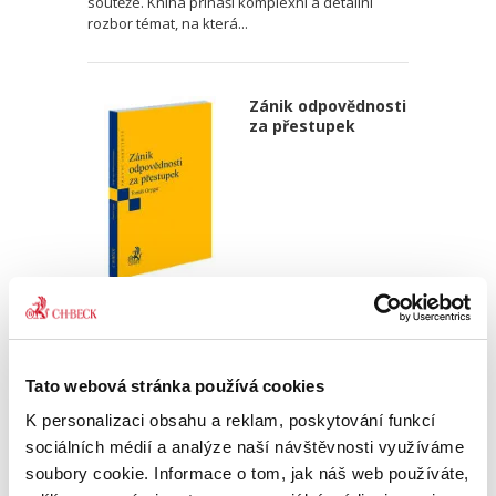
soutěže. Kniha přináší komplexní a detailní
rozbor témat, na která...
Zánik odpovědnosti
za přestupek
Tomáš Grygar
550,00 Kč
Tato webová stránka používá cookies
Publikace je primárně určena odborníkům z řad
správněprávní teorie a praxe, zejména
K personalizaci obsahu a reklam, poskytování funkcí
advokátům, akademikům, soudcům správních
sociálních médií a analýze naší návštěvnosti využíváme
soudů nebo pracovníkům správních úřadů
soubory cookie. Informace o tom, jak náš web používáte,
všech druhů a stupňů. Představuje...