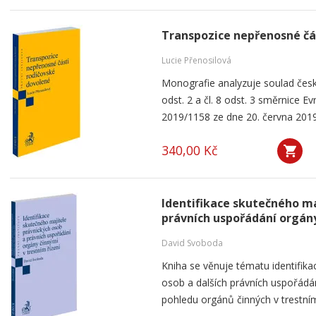
Transpozice nepřenosné čá
Lucie Přenosilová
Monografie analyzuje soulad česk
odst. 2 a čl. 8 odst. 3 směrnice 
2019/1158 ze dne 20. června 2019
340,00 Kč
Identifikace skutečného ma
právních uspořádání orgány
David Svoboda
Kniha se věnuje tématu identifika
osob a dalších právních uspořádá
pohledu orgánů činných v trestním 