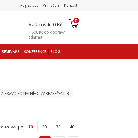
Registrace
Přihlášení
Kontakt
0
Váš košík:
0 Kč
1 500 Kč
do
dopravy
zdarma
.
SEMINÁŘE
KONFERENCE
BLOG
 A PRÁVO SOCIÁLNÍHO ZABEZPEČENÍ
brazovat po
10
20
30
40