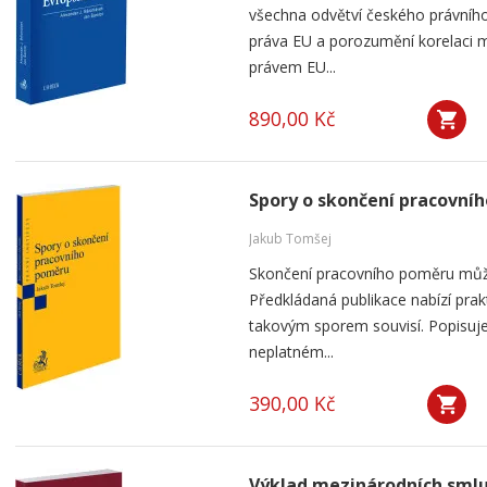
všechna odvětví českého právního
práva EU a porozumění korelaci 
právem EU...
890,00 Kč
Spory o skončení pracovní
Jakub Tomšej
Skončení pracovního poměru můž
Předkládaná publikace nabízí prak
takovým sporem souvisí. Popisuje
neplatném...
390,00 Kč
Výklad mezinárodních sml