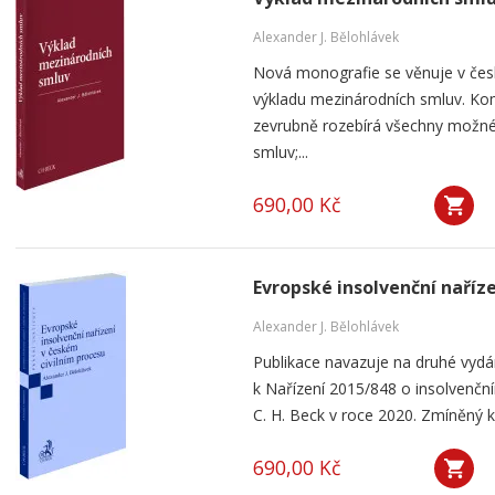
Alexander J. Bělohlávek
Nová monografie se věnuje v čes
výkladu mezinárodních smluv. Kom
zevrubně rozebírá všechny možné
smluv;...
690,00 Kč
Evropské insolvenční naříz
Alexander J. Bělohlávek
Publikace navazuje na druhé vyd
k Nařízení 2015/848 o insolvenčním
C. H. Beck v roce 2020. Zmíněný k
690,00 Kč