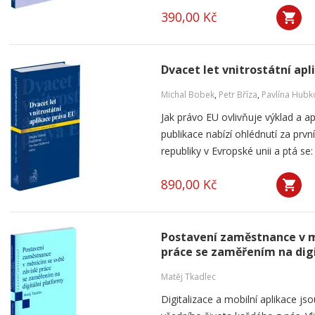
390,00 Kč
Dvacet let vnitrostátní apl
Michal Bobek
,
Petr Bříza
,
Pavlína Hubk
Jak právo EU ovlivňuje výklad a a
publikace nabízí ohlédnutí za pr
republiky v Evropské unii a ptá se: 
890,00 Kč
Postavení zaměstnance v m
práce se zaměřením na dig
Matěj Tkadlec
Digitalizace a mobilní aplikace js