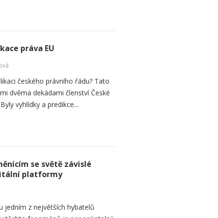
ikace práva EU
ová
plikaci českého právního řádu? Tato
vními dvěma dekádami členství České
Byly vyhlídky a predikce...
ěnícím se světě závislé
itální platformy
ou jedním z největších hybatelů