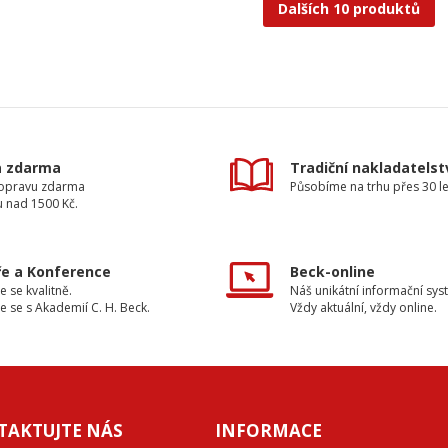
Dalších 10 produktů
a zdarma
Tradiční nakladatelst
dopravu zdarma
Působíme na trhu přes 30 le
u nad 1500 Kč.
e a Konference
Beck-online
e se kvalitně.
Náš unikátní informační sys
e se s Akademií C. H. Beck.
Vždy aktuální, vždy online.
TAKTUJTE NÁS
INFORMACE