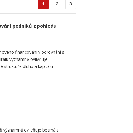
1
2
3
ování podniků z pohledu
hového financování v porovnání s
itálu významně ovlivňuje
é struktuře dluhu a kapitálu.
bě významně ovlivňuje bezmála