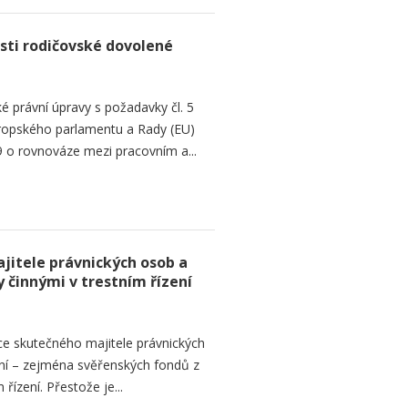
sti rodičovské dovolené
é právní úpravy s požadavky čl. 5
Evropského parlamentu a Rady (EU)
 o rovnováze mezi pracovním a...
jitele právnických osob a
 činnými v trestním řízení
ce skutečného majitele právnických
ní – zejména svěřenských fondů z
řízení. Přestože je...