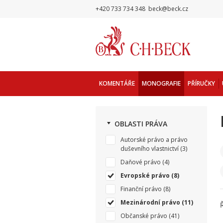
+420 733 734 348
beck@beck.cz
KOMENTÁŘE
MONOGRAFIE
PŘÍRUČKY
OBLASTI PRÁVA
Autorské právo a právo
duševního vlastnictví
(3)
Daňové právo
(4)
Evropské právo
(8)
Finanční právo
(8)
Mezinárodní právo
(11)
Občanské právo
(41)