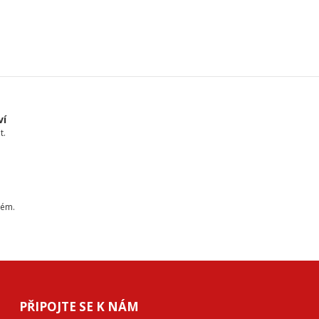
ví
t.
tém.
PŘIPOJTE SE K NÁM