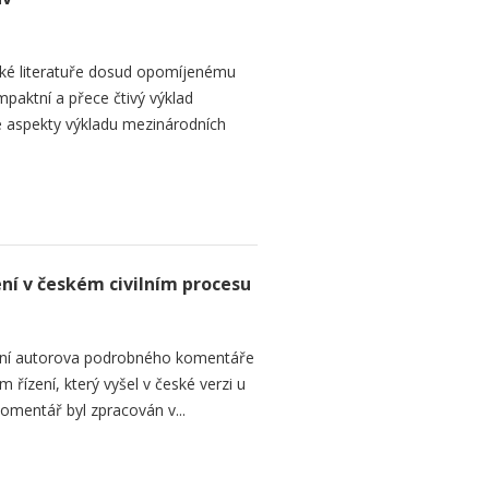
ké literatuře dosud opomíjenému
paktní a přece čtivý výklad
 aspekty výkladu mezinárodních
ení v českém civilním procesu
ání autorova podrobného komentáře
 řízení, který vyšel v české verzi u
omentář byl zpracován v...