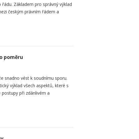
 řádu. Základem pro správný výklad
mezi českým právním řádem a
ho poměru
e snadno vést k soudnímu sporu.
tický výklad všech aspektů, které s
 postupy při zdánlivém a
uv