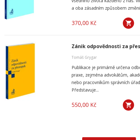
všedního života každého z nás. V
a oba zásadním způsobem změnily 
370,00 Kč
Zánik odpovědnosti za pře
Tomáš Grygar
Publikace je primárně určena odb
praxe, zejména advokátům, aka
nebo pracovníkům správních úřad
Představuje...
550,00 Kč