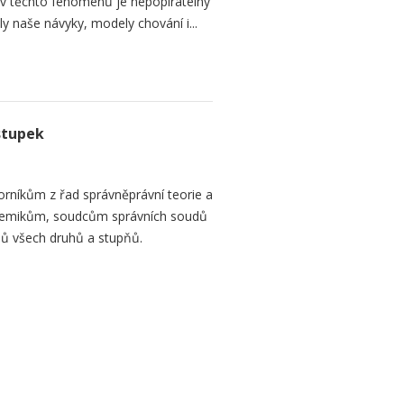
liv těchto fenoménů je nepopíratelný
naše návyky, modely chování i...
stupek
orníkům z řad správněprávní teorie a
demikům, soudcům správních soudů
ů všech druhů a stupňů.