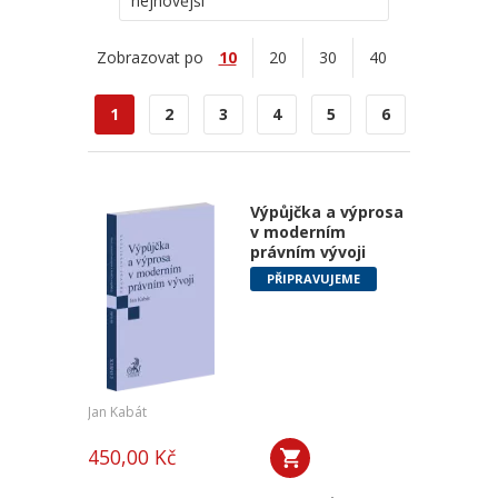
nejnovější
Zobrazovat po
10
20
30
40
1
2
3
4
5
6
Výpůjčka a výprosa
v moderním
právním vývoji
PŘIPRAVUJEME
Jan Kabát
450,00 Kč