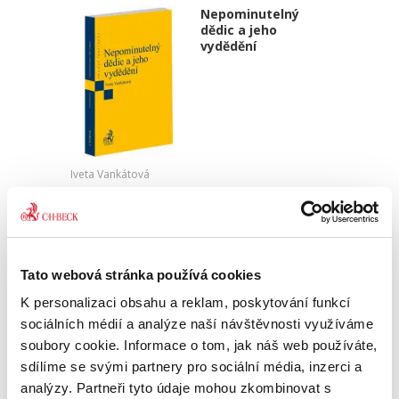
Nepominutelný
dědic a jeho
vydědění
Iveta Vankátová
340,00 Kč
Nová monografie se věnuje problematice
nepominutelného dědice, jeho vydědění a
Tato webová stránka používá cookies
opominutí, což jsou témata, která se po přijetí
nového občanského zákoníku v roce 2014 stala
K personalizaci obsahu a reklam, poskytování funkcí
mimořádně aktuální v...
sociálních médií a analýze naší návštěvnosti využíváme
soubory cookie. Informace o tom, jak náš web používáte,
sdílíme se svými partnery pro sociální média, inzerci a
Deset let účinnosti
analýzy. Partneři tyto údaje mohou zkombinovat s
občanského