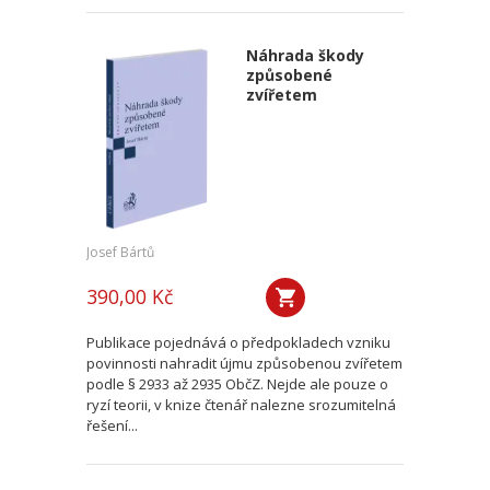
Náhrada škody
způsobené
zvířetem
Josef Bártů
390,00 Kč
Publikace pojednává o předpokladech vzniku
povinnosti nahradit újmu způsobenou zvířetem
podle § 2933 až 2935 ObčZ. Nejde ale pouze o
ryzí teorii, v knize čtenář nalezne srozumitelná
řešení...