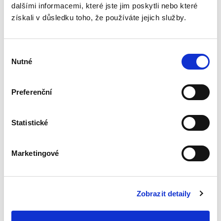
dalšími informacemi, které jste jim poskytli nebo které
zákoníku
získali v důsledku toho, že používáte jejich služby.
Výběr
Nutné
souhlasu
Renáta Šínová,
Preferenční
350,00 Kč
Kniha je sborníkem příspěvků vystupujících na
Statistické
konferenci k deseti letům účinnosti
občanského zákoníku konané v lednu 2024 na
Právnické fakultě UP v Olomouci. Jejími
Marketingové
spoluautory jsou soudci...
Zobrazit detaily
Přičitatelnost
vědění o právně
významných
okolnostech