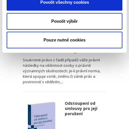
Povolit všechny cookies
právnickým
osobám
Povolit výběr
Luboš Brim
Pouze nutné cookies
370,00 Kč
Soukromé právo v řadě případů váže právní
následky na vědomost osoby o právně
významných okolnostech. Je-li právní norma,
která spojuje vznik, změnu či zánik práv a
povinností s věděním,...
Odstoupení od
smlouvy pro její
porušení