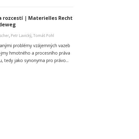
 rozcestí | Materielles Recht
ideweg
ischer
,
Petr Lavický
,
Tomáš Pohl
ranými problémy vzájemných vazeb
ojmy hmotného a procesního práva
u, tedy jako synonyma pro právo...