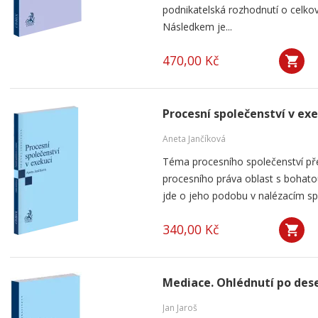
podnikatelská rozhodnutí o celkov
Následkem je...
470,00 Kč
Procesní společenství v ex
Aneta Jančíková
Téma procesního společenství pře
procesního práva oblast s bohatou
jde o jeho podobu v nalézacím spo
340,00 Kč
Mediace. Ohlédnutí po dese
Jan Jaroš