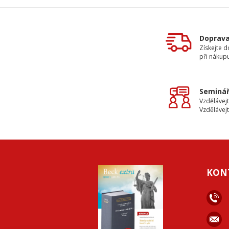
Doprav
Získejte 
při nákup
Seminář
Vzdělávejt
Vzdělávejt
KON