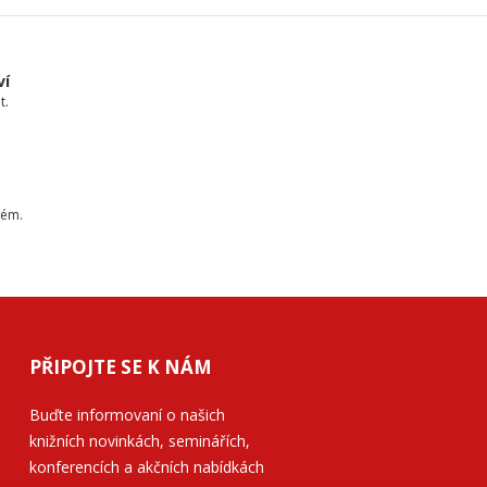
ví
t.
tém.
PŘIPOJTE SE K NÁM
Buďte informovaní o našich
knižních novinkách, seminářích,
konferencích a akčních nabídkách