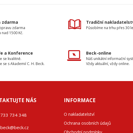
a zdarma
Tradiční nakladatelst
dopravu zdarma
Působíme na trhu přes 30 le
u nad 1500 Kč.
e a Konference
Beck-online
e se kvalitně.
Náš unikátní informační sys
e se s Akademií C. H. Beck.
Vždy aktuální, vždy online.
TAKTUJTE NÁS
INFORMACE
O nakladatelství
733 734 348
Ochrana osobních údajů
beck@beck.cz
Obchodní podmínky