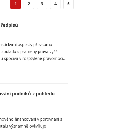
1
2
3
4
5
předpisů
raktickými aspekty přezkumu
ch souladu s prameny práva vyšší
mu spočívá v rozptýlené pravomoci...
ování podniků z pohledu
hového financování v porovnání s
itálu významně ovlivňuje