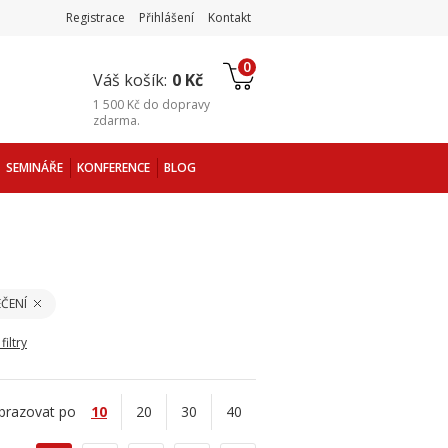
Registrace
Přihlášení
Kontakt
0
Váš košík:
0 Kč
1 500 Kč
do
dopravy
zdarma
.
SEMINÁŘE
KONFERENCE
BLOG
ČENÍ
filtry
brazovat po
10
20
30
40