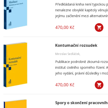
Předkládaná kniha není typickou p
nenalezne obvyklé kapitoly věnují
jejímu začlenění mezi alternativní
470,00 Kč
Kontumační rozsudek
Miroslav Sedláček,
Publikace podrobně zkoumá rozsu
institut civilního sporného řízení
jeho vydání, právní důsledky i mo
470,00 Kč
Spory o skončení pracovní