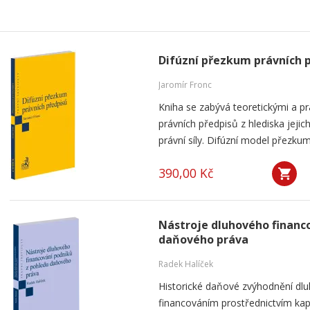
Difúzní přezkum právních 
Jaromír Fronc
Kniha se zabývá teoretickými a p
právních předpisů z hlediska jeji
právní síly. Difúzní model přezku
390,00 Kč
Nástroje dluhového financ
daňového práva
Radek Halíček
Historické daňové zvýhodnění dlu
financováním prostřednictvím kap