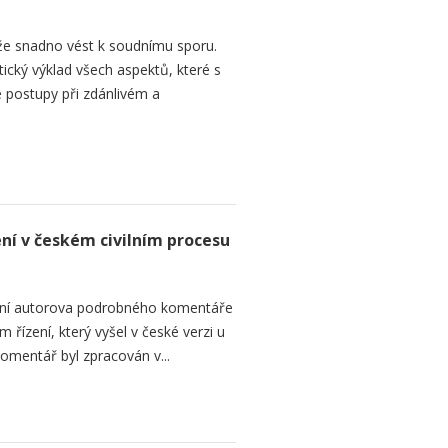
e snadno vést k soudnímu sporu.
tický výklad všech aspektů, které s
 postupy při zdánlivém a
ení v českém civilním procesu
ání autorova podrobného komentáře
 řízení, který vyšel v české verzi u
omentář byl zpracován v...