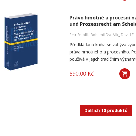
Právo hmotné a procesní na
und Prozessrecht am Sche
Petr Smolík
,
Bohumil Dvořák,
,
David El
Předkládaná kniha se zabývá vyb
práva hmotného a procesního. P
používá v jejich tradičním význam
590,00 Kč
Dalších 10 produktů