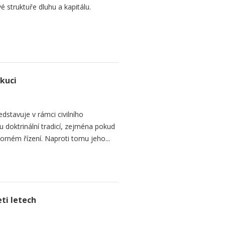
é struktuře dluhu a kapitálu.
ekuci
dstavuje v rámci civilního
 doktrinální tradicí, zejména pokud
rném řízení. Naproti tomu jeho...
ti letech