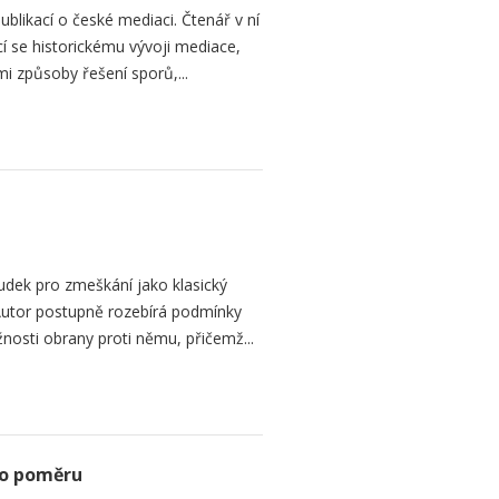
ublikací o české mediaci. Čtenář v ní
cí se historickému vývoji mediace,
mi způsoby řešení sporů,...
dek pro zmeškání jako klasický
. Autor postupně rozebírá podmínky
žnosti obrany proti němu, přičemž...
ho poměru