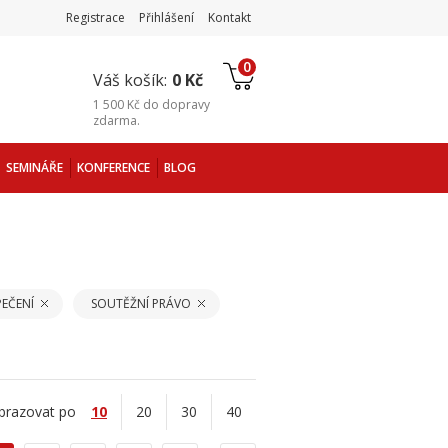
Registrace
Přihlášení
Kontakt
0
Váš košík:
0 Kč
1 500 Kč
do
dopravy
zdarma
.
SEMINÁŘE
KONFERENCE
BLOG
EČENÍ
SOUTĚŽNÍ PRÁVO
brazovat po
10
20
30
40