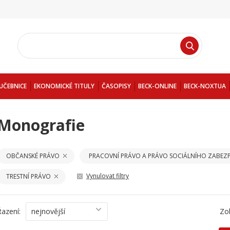
UČEBNICE
EKONOMICKÉ TITULY
ČASOPISY
BECK-ONLINE
BECK-NOXTUA
Monografie
OBČANSKÉ PRÁVO
PRACOVNÍ PRÁVO A PRÁVO SOCIÁLNÍHO ZABEZP
Vynulovat filtry
TRESTNÍ PRÁVO
Řazení:
nejnovější
Zo