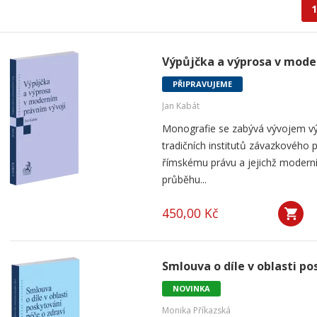
1
Výpůjčka a výprosa v mode
PŘIPRAVUJEME
Jan Kabát
Monografie se zabývá vývojem vý
tradičních institutů závazkového p
římskému právu a jejichž modern
průběhu...
450,00 Kč
Smlouva o díle v oblasti po
NOVINKA
Monika Příkazská