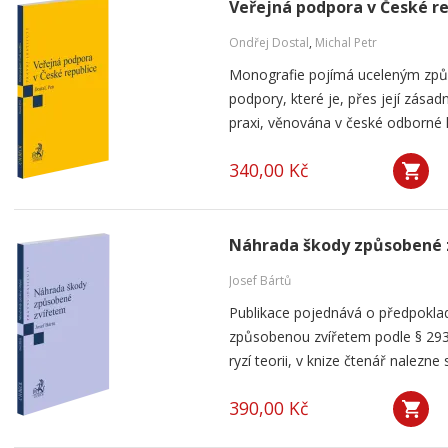
Veřejná podpora v České r
Ondřej Dostal
,
Michal Petr
Monografie pojímá uceleným způ
podpory, které je, přes její zása
praxi, věnována v české odborné li
340,00 Kč
Náhrada škody způsobené 
Josef Bártů
Publikace pojednává o předpoklad
způsobenou zvířetem podle § 293
ryzí teorii, v knize čtenář nalezne 
390,00 Kč