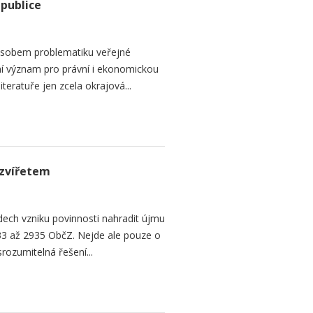
epublice
sobem problematiku veřejné
dní význam pro právní i ekonomickou
teratuře jen zcela okrajová...
zvířetem
ech vzniku povinnosti nahradit újmu
3 až 2935 ObčZ. Nejde ale pouze o
srozumitelná řešení...