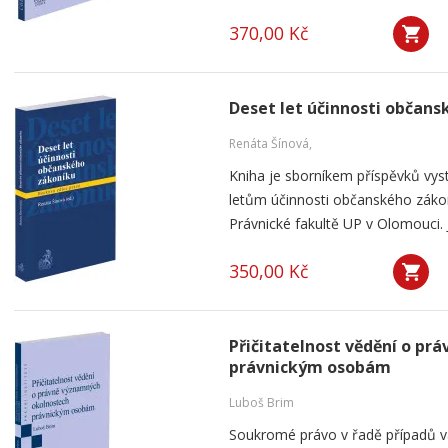
370,00 Kč
Deset let účinnosti občan
Renáta Šínová,
Kniha je sborníkem příspěvků vyst
letům účinnosti občanského záko
Právnické fakultě UP v Olomouci. J
350,00 Kč
Přičitatelnost vědění o p
právnickým osobám
Luboš Brim
Soukromé právo v řadě případů v