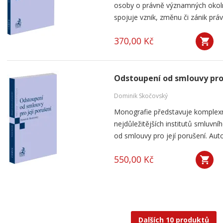
osoby o právně významných okolno
spojuje vznik, změnu či zánik práv
370,00 Kč
Odstoupení od smlouvy pro 
Dominik Skočovský
Monografie představuje komplexn
nejdůležitějších institutů smluv
od smlouvy pro její porušení. Aut
550,00 Kč
Dalších 10 produktů