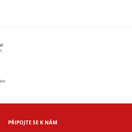
ví
t.
tém.
PŘIPOJTE SE K NÁM