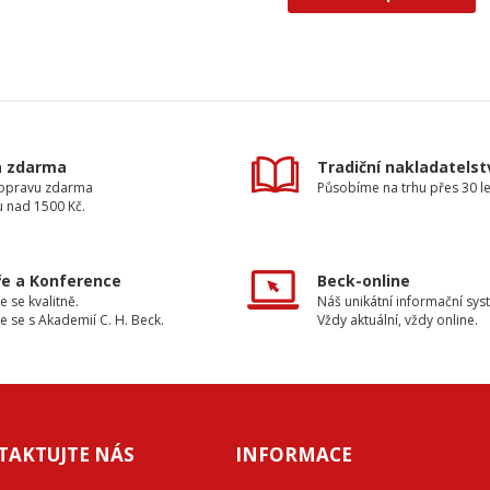
a zdarma
Tradiční nakladatelst
dopravu zdarma
Působíme na trhu přes 30 le
u nad 1500 Kč.
e a Konference
Beck-online
e se kvalitně.
Náš unikátní informační sys
e se s Akademií C. H. Beck.
Vždy aktuální, vždy online.
TAKTUJTE NÁS
INFORMACE