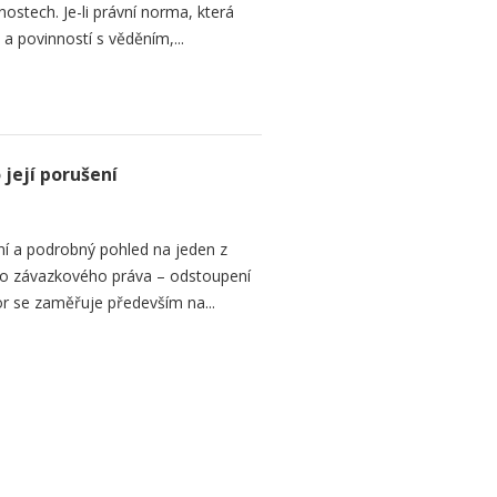
stech. Je-li právní norma, která
 a povinností s věděním,...
její porušení
í a podrobný pohled na jeden z
ního závazkového práva – odstoupení
or se zaměřuje především na...