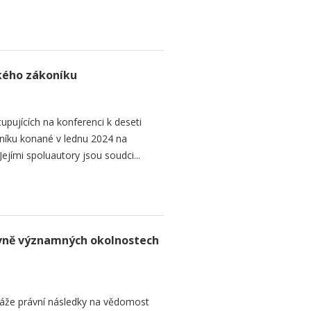
ského zákoníku
upujících na konferenci k deseti
níku konané v lednu 2024 na
ejími spoluautory jsou soudci...
rávně významných okolnostech
áže právní následky na vědomost