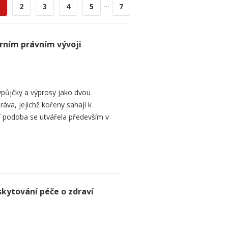
...
2
3
4
5
7
rním právním vývoji
půjčky a výprosy jako dvou
ráva, jejichž kořeny sahají k
í podoba se utvářela především v
skytování péče o zdraví