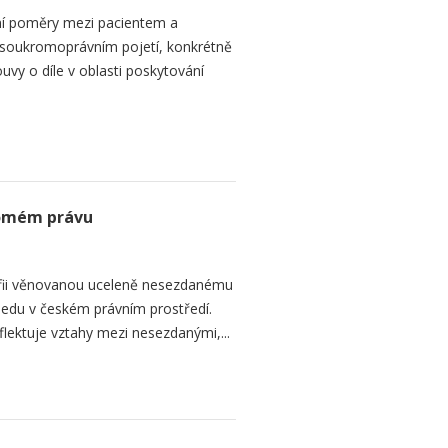
ní poměry mezi pacientem a
 soukromoprávním pojetí, konkrétně
vy o díle v oblasti poskytování
romém právu
fii věnovanou uceleně nesezdanému
edu v českém právním prostředí.
lektuje vztahy mezi nesezdanými,...