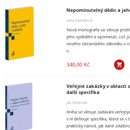
Nepominutelný dědic a jeh
Iveta Vankátová
Nová monografie se věnuje probl
jeho vydědění a opominutí, což js
nového občanského zákoníku v ro
v...
340,00 Kč
Veřejné zakázky v oblasti 
další specifika
Jan Svoboda
Kniha se věnuje zadávání veřejnýc
v ní definuje specifika, která se s
praktický návod, jak dané zvláštnos