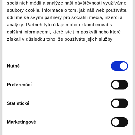
sociálních médií a analýze naší návštěvnosti využíváme
Monografie se jako první odborná publikace
soubory cookie. Informace o tom, jak náš web používáte,
svého druhu věnuje syntéze problematiky
dabingu a práva a zkoumání otázek ležících na
sdílíme se svými partnery pro sociální média, inzerci a
pomezí obou těchto oborů. Ačkoliv právním
analýzy. Partneři tyto údaje mohou zkombinovat s
aspektům dabingové tvorby...
dalšími informacemi, které jste jim poskytli nebo které
získali v důsledku toho, že používáte jejich služby.
Spory o skončení
pracovního poměru
Výběr
Nutné
souhlasu
Preferenční
Statistické
Jakub Tomšej
390,00 Kč
Marketingové
Skončení pracovního poměru může snadno