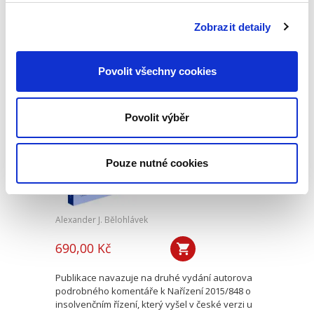
vést k soudnímu sporu. Předkládaná publikace
nabízí praktický výklad všech aspektů, které s
Zobrazit detaily
takovým sporem souvisí. Popisuje postupy při
zdánlivém a neplatném...
Povolit všechny cookies
Evropské
insolvenční nařízení
Povolit výběr
v českém civilním
procesu
Pouze nutné cookies
Alexander J. Bělohlávek
690,00 Kč
Publikace navazuje na druhé vydání autorova
podrobného komentáře k Nařízení 2015/848 o
insolvenčním řízení, který vyšel v české verzi u