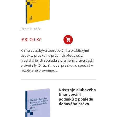
Jaromír Fronc
390,00 Kč
Kniha se zabývá teoretickými a praktickými
aspekty přezkumu právních předpisů z
hlediska jejich souladu s prameny práva vyšší
právní síly. Difúzní model přezkumu spočívá v
rozptýlené pravomoci...
Nástroje dluhového
financování
podniků z pohledu
daňového práva