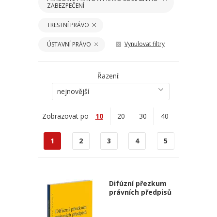
ZABEZPEČENÍ
TRESTNÍ PRÁVO
Vynulovat filtry
ÚSTAVNÍ PRÁVO
Řazení:
nejnovější
Zobrazovat po
10
20
30
40
1
2
3
4
5
Difúzní přezkum
právních předpisů