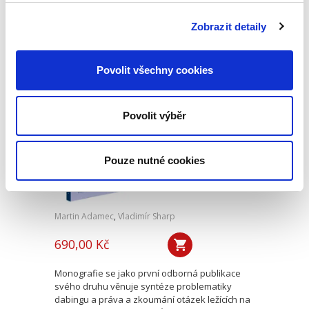
ovlivňuje bezmála všechna odvětví českého
právního řádu. Základem pro správný výklad
Zobrazit detaily
práva EU a porozumění korelaci mezi českým
právním řádem a právem EU...
Povolit všechny cookies
Právo v dabingu
Povolit výběr
Pouze nutné cookies
Martin Adamec
,
Vladimír Sharp
690,00 Kč
Monografie se jako první odborná publikace
svého druhu věnuje syntéze problematiky
dabingu a práva a zkoumání otázek ležících na