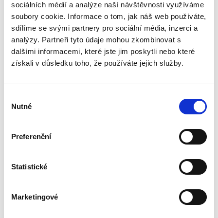
sociálních médií a analýze naší návštěvnosti využíváme
Předkládaná monografie, v tuzemské literatuře
soubory cookie. Informace o tom, jak náš web používáte,
dosud chybějící, systematicky zpracovává
otázky role, prostředků kontroly a hranic
sdílíme se svými partnery pro sociální média, inzerci a
působnosti kontrolního orgánu akciové
analýzy. Partneři tyto údaje mohou zkombinovat s
společnost jako řídicí osoby,...
dalšími informacemi, které jste jim poskytli nebo které
získali v důsledku toho, že používáte jejich služby.
Výklad práva
Evropské unie
Výběr
Nutné
souhlasu
Preferenční
Statistické
Alexander J. Bělohlávek
,
Jan Šamlot
890,00 Kč
Marketingové
Právo Evropské unie v dnešní době významně