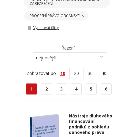
ZABEZPEČENÍ
PROCESNÍ PRÁVO OBČANSKÉ
Vynulovat filtry
Řazení:
nejnovější
Zobrazovat po
10
20
30
40
1
2
3
4
5
6
Nástroje dluhového
financování
podniků z pohledu
daňového práva