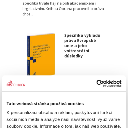
specifika trvale hájí na poli akademickém i
legislativním. Knihou Obrana pracovního práva
chce...
Specifika výkladu
práva Evropské
unie a jeho
vnitrostátní
důsledky
David Sehnálek
390,00 Kč
Tato webová stránka používá cookies
Publikace je zaměřena na výklad práva
K personalizaci obsahu a reklam, poskytování funkcí
Evropské unie a jeho zvláštnosti ve srovnání s
sociálních médií a analýze naší návštěvnosti využíváme
výkladem práva mezinárodního a práva
soubory cookie. Informace o tom, jak náš web používáte,
vnitrostátního. Často je totiž zdůrazňován vliv