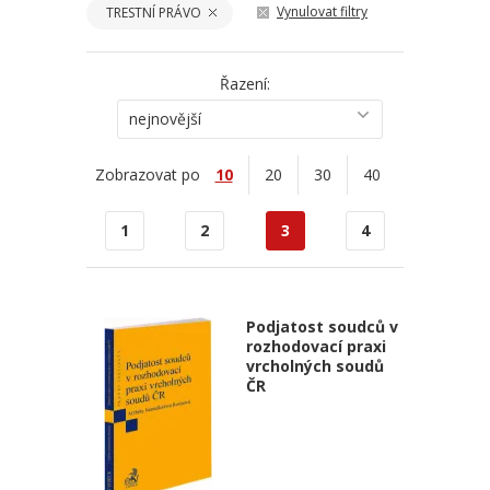
Vynulovat filtry
TRESTNÍ PRÁVO
Řazení:
nejnovější
Zobrazovat po
10
20
30
40
1
2
3
4
Podjatost soudců v
rozhodovací praxi
vrcholných soudů
ČR