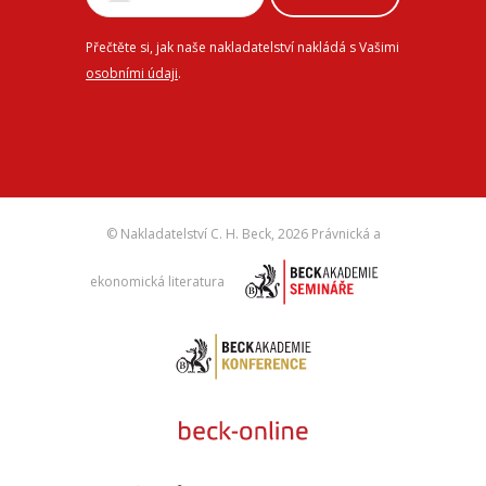
Přečtěte si, jak naše nakladatelství nakládá s Vašimi
osobními údaji
.
© Nakladatelství C. H. Beck,
2026 Právnická a
ekonomická literatura