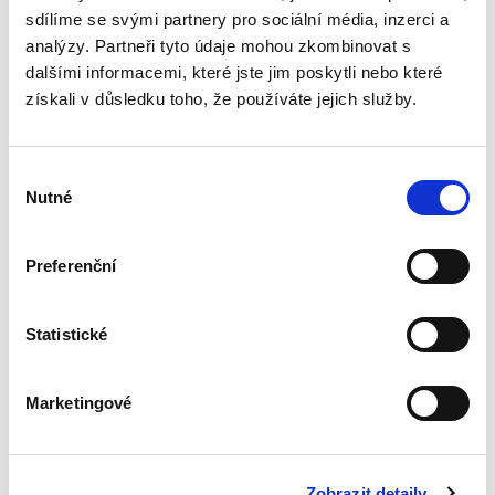
práva Evropské unie na...
sdílíme se svými partnery pro sociální média, inzerci a
analýzy. Partneři tyto údaje mohou zkombinovat s
dalšími informacemi, které jste jim poskytli nebo které
Zákaz diskriminace
získali v důsledku toho, že používáte jejich služby.
a rovné zacházení v
pracovněprávních
vztazích v ČR a ve
Výběr
vybraných zemích
EU
Nutné
souhlasu
Preferenční
Michaela Hájková
Statistické
390,00 Kč
Publikace pojednává o rovném zacházení a
Marketingové
zákazu diskriminace v pracovněprávních
vztazích. Přestože se jedná o problematiku
významnou, nemá v České republice dlouhou
tradici a není ani častým...
Zobrazit detaily