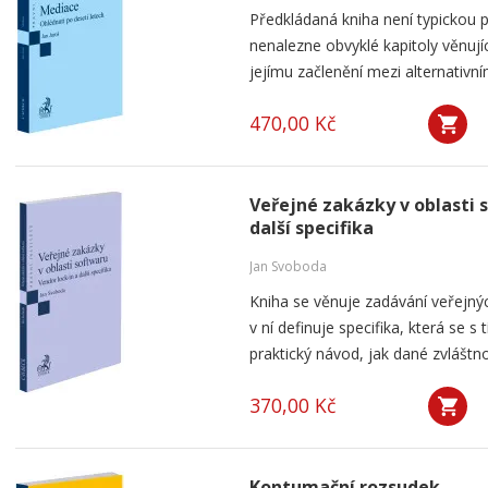
Předkládaná kniha není typickou p
nenalezne obvyklé kapitoly věnují
jejímu začlenění mezi alternativní
470,00 Kč
Veřejné zakázky v oblasti 
další specifika
Jan Svoboda
Kniha se věnuje zadávání veřejnýc
v ní definuje specifika, která se s
praktický návod, jak dané zvláštnos
370,00 Kč
Kontumační rozsudek