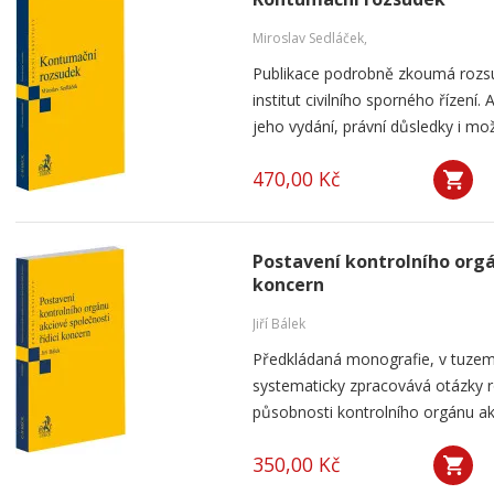
Miroslav Sedláček,
Publikace podrobně zkoumá rozsu
institut civilního sporného řízení
jeho vydání, právní důsledky i mo
470,00 Kč
Postavení kontrolního orgá
koncern
Jiří Bálek
Předkládaná monografie, v tuzems
systematicky zpracovává otázky ro
působnosti kontrolního orgánu akc
350,00 Kč