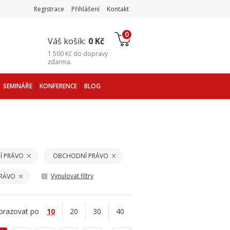
Registrace
Přihlášení
Kontakt
0
Váš košík:
0 Kč
1 500 Kč
do
dopravy
zdarma
.
SEMINÁŘE
KONFERENCE
BLOG
Í PRÁVO
OBCHODNÍ PRÁVO
Vynulovat filtry
PRÁVO
brazovat po
10
20
30
40