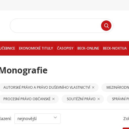
UČEBNICE
EKONOMICKÉ TITULY
ČASOPISY
BECK-ONLINE
BECK-NOXTUA
Monografie
AUTORSKÉ PRÁVO A PRÁVO DUŠEVNÍHO VLASTNICTVÍ
MEZINÁRODN
PROCESNÍ PRÁVO OBČANSKÉ
SOUTĚŽNÍ PRÁVO
SPRÁVNÍ 
Řazení:
nejnovější
Zo