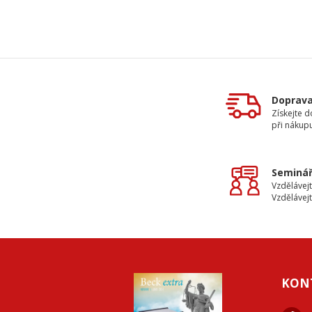
Doprav
Získejte 
při nákup
Seminář
Vzdělávejt
Vzdělávejt
KON