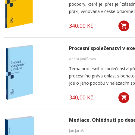
podpory, které je, přes její zása
praxi, věnována v české odborné li
340,00 Kč
Procesní společenství v ex
Aneta Jančíková
Téma procesního společenství pře
procesního práva oblast s bohatou
jde o jeho podobu v nalézacím spo
340,00 Kč
Mediace. Ohlédnutí po dese
Jan Jaroš