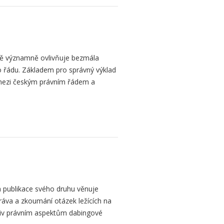
bě významně ovlivňuje bezmála
 řádu. Základem pro správný výklad
mezi českým právním řádem a
 publikace svého druhu věnuje
ráva a zkoumání otázek ležících na
liv právním aspektům dabingové