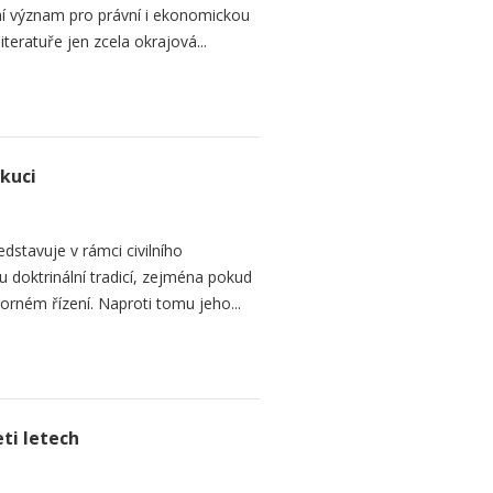
dní význam pro právní i ekonomickou
teratuře jen zcela okrajová...
ekuci
dstavuje v rámci civilního
 doktrinální tradicí, zejména pokud
rném řízení. Naproti tomu jeho...
ti letech