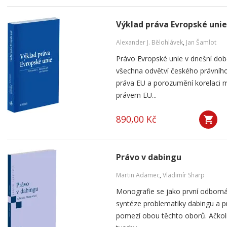
Výklad práva Evropské unie
Alexander J. Bělohlávek
,
Jan Šamlot
Právo Evropské unie v dnešní do
všechna odvětví českého právního
práva EU a porozumění korelaci 
právem EU...
890,00 Kč
Právo v dabingu
Martin Adamec
,
Vladimír Sharp
Monografie se jako první odborná
syntéze problematiky dabingu a p
pomezí obou těchto oborů. Ačko