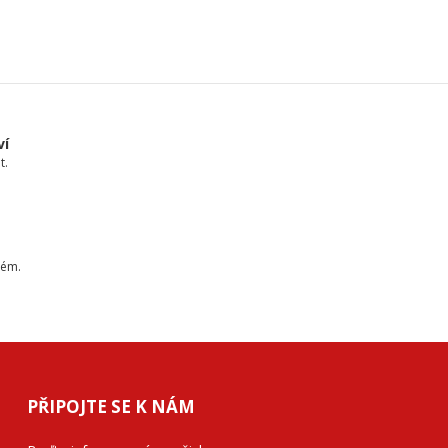
ví
t.
tém.
PŘIPOJTE SE K NÁM