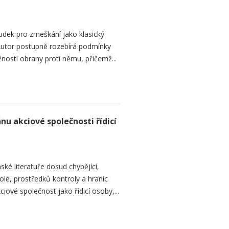
dek pro zmeškání jako klasický
. Autor postupně rozebírá podmínky
žnosti obrany proti němu, přičemž...
nu akciové společnosti řídicí
ké literatuře dosud chybějící,
le, prostředků kontroly a hranic
iové společnost jako řídicí osoby,...