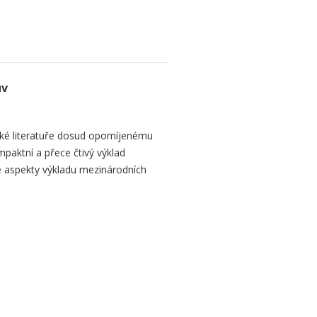
uv
ké literatuře dosud opomíjenému
paktní a přece čtivý výklad
 aspekty výkladu mezinárodních