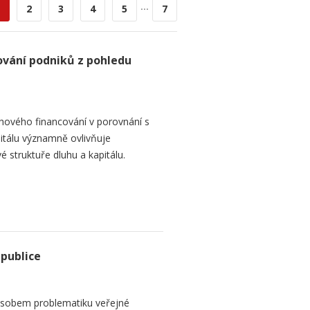
...
2
3
4
5
7
ování podniků z pohledu
hového financování v porovnání s
itálu významně ovlivňuje
é struktuře dluhu a kapitálu.
epublice
sobem problematiku veřejné