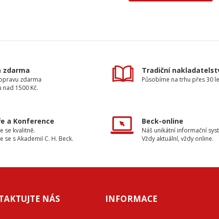
a zdarma
Tradiční nakladatelst
dopravu zdarma
Působíme na trhu přes 30 le
u nad 1500 Kč.
e a Konference
Beck-online
e se kvalitně.
Náš unikátní informační sys
e se s Akademií C. H. Beck.
Vždy aktuální, vždy online.
TAKTUJTE NÁS
INFORMACE