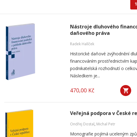
1
Nástroje dluhového financ
daňového práva
Radek Halíček
Historické daňové zvýhodnění dlu
financováním prostřednictvím kap
podnikatelská rozhodnutí o celkov
Následkem je...
470,00 Kč
Veřejná podpora v České r
Ondřej Dostal
,
Michal Petr
Monografie pojímá uceleným způ