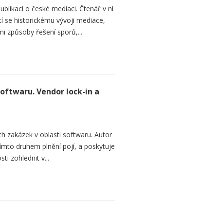
ublikací o české mediaci. Čtenář v ní
cí se historickému vývoji mediace,
mi způsoby řešení sporů,...
softwaru. Vendor lock-in a
h zakázek v oblasti softwaru. Autor
 tímto druhem plnění pojí, a poskytuje
ti zohlednit v...