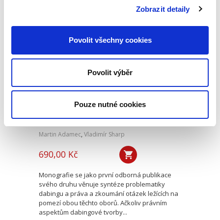
práva EU a porozumění korelaci mezi českým
Zobrazit detaily
právním řádem a právem EU...
Povolit všechny cookies
Právo v dabingu
Povolit výběr
Pouze nutné cookies
Martin Adamec
,
Vladimír Sharp
690,00 Kč
Monografie se jako první odborná publikace
svého druhu věnuje syntéze problematiky
dabingu a práva a zkoumání otázek ležících na
pomezí obou těchto oborů. Ačkoliv právním
aspektům dabingové tvorby...