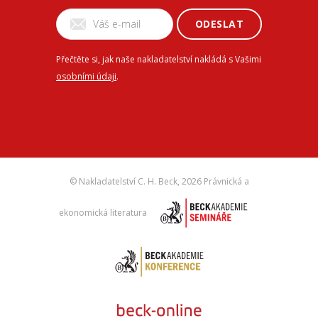
ODESLAT
Přečtěte si, jak naše nakladatelství nakládá s Vašimi
osobními údaji
.
© Nakladatelství C. H. Beck,
2026 Právnická a
ekonomická literatura