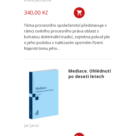
Aneta Jančíková
340,00 Kč
Téma procesního společenství představuje v
rámci civilního procesního práva oblast s
bohatou doktrinální tradicí, zejména pokud jde
o jeho podobu v nalézacím sporném řízení.
Naproti tomu jeho...
Mediace. Ohlédnutí
po deseti letech
Jan Jaroš