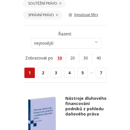
SOUTĚŽNÍ PRÁVO
Vynulovat filtry
SPRÁVNÍ PRÁVO
Řazení:
nejnovější
Zobrazovat po
10
20
30
40
...
1
2
3
4
5
7
Nástroje dluhového
financování
podniků z pohledu
daňového práva