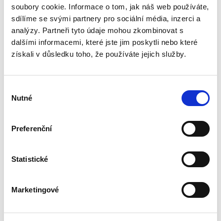
soubory cookie. Informace o tom, jak náš web používáte,
sporného řízení. Autor postupně rozebírá
podmínky jeho vydání, právní důsledky i
sdílíme se svými partnery pro sociální média, inzerci a
možnosti obrany proti němu, přičemž...
analýzy. Partneři tyto údaje mohou zkombinovat s
dalšími informacemi, které jste jim poskytli nebo které
získali v důsledku toho, že používáte jejich služby.
Výklad práva
Evropské unie
Výběr
Nutné
souhlasu
Preferenční
Alexander J. Bělohlávek
,
Jan Šamlot
Statistické
890,00 Kč
Marketingové
Právo Evropské unie v dnešní době významně
ovlivňuje bezmála všechna odvětví českého
právního řádu. Základem pro správný výklad