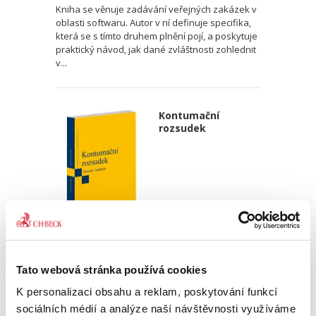
Kniha se věnuje zadávání veřejných zakázek v
oblasti softwaru. Autor v ní definuje specifika,
která se s tímto druhem plnění pojí, a poskytuje
praktický návod, jak dané zvláštnosti zohlednit
v...
Kontumační
rozsudek
Miroslav Sedláček,
470,00 Kč
Tato webová stránka používá cookies
K personalizaci obsahu a reklam, poskytování funkcí
Publikace podrobně zkoumá rozsudek pro
sociálních médií a analýze naší návštěvnosti využíváme
zmeškání jako klasický institut civilního