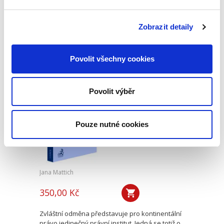
Monografie Proměny soukromého práva v
době COVID-19 se zabývá vybranými změnami
soukromého práva v letech 2020 až 2022. V této
Zobrazit detaily
době byla většina zemí světa, včetně České
republiky, zasažena vlnou...
Povolit všechny cookies
Zvláštní odměna
obchodního
Povolit výběr
zástupce
Pouze nutné cookies
Jana Mattich
350,00 Kč
Zvláštní odměna představuje pro kontinentální
právo jedinečný právní institut. Jedná se totiž o