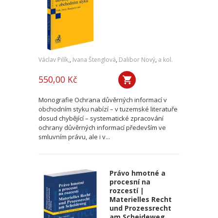
Václav Pilík,
,
Ivana Štenglová
,
Dalibor Nový
,
a kol.
550,00 Kč
Monografie Ochrana důvěrných informací v
obchodním styku nabízí – v tuzemské literatuře
dosud chybějící – systematické zpracování
ochrany důvěrných informací především ve
smluvním právu, ale i v...
Právo hmotné a
procesní na
rozcestí |
Materielles Recht
und Prozessrecht
am Scheideweg