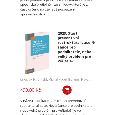
specifické protiplnění ze smlouvy, které je z
části určeno na základě posouzení
spravedlnosti jeho...
2023: Start
preventivní
restrukturalizace.Nová
šance pro
podnikatele, nebo
velký problém pro
věřitele?
Jaroslav Schönfeld
,
Michal Kuděj
,
Bohumil Havel
,
Petr Sprinz
,
a kol
490,00 Kč
V názvu publikace „2023: Start preventivní
restrukturalizace. Nová šance pro podnikatele,
nebo velký problém pro věřitele?“ je ve