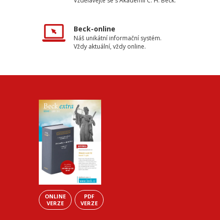
Vzdělávejte se s Akademií C. H. Beck.
Beck-online
Náš unikátní informační systém.
Vždy aktuální, vždy online.
ONLINE
PDF
VERZE
VERZE