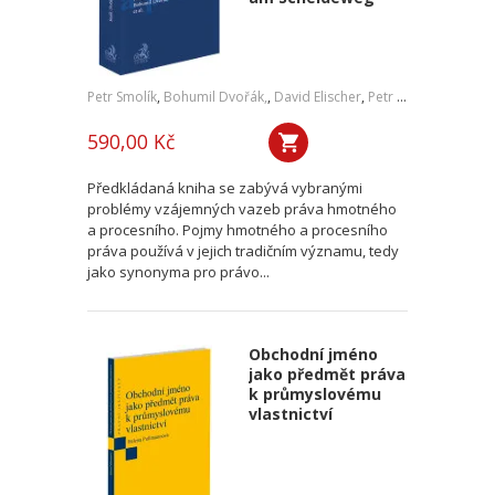
Petr Smolík
,
Bohumil Dvořák,
,
David Elischer
,
Petr Lavický
,
Tomáš 
590,00 Kč
Předkládaná kniha se zabývá vybranými
problémy vzájemných vazeb práva hmotného
a procesního. Pojmy hmotného a procesního
práva používá v jejich tradičním významu, tedy
jako synonyma pro právo...
Obchodní jméno
jako předmět práva
k průmyslovému
vlastnictví