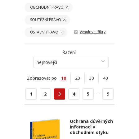
OBCHODNÍ PRÁVO
SOUTĚŽNÍ PRÁVO
Vynulovat filtry
ÚSTAVNÍ PRÁVO
Řazení:
nejnovější
Zobrazovat po
10
20
30
40
...
1
2
3
4
5
9
Ochrana důvěrných
informací v
obchodním styku