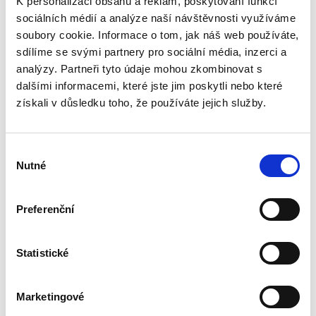
K personalizaci obsahu a reklam, poskytování funkcí
550,00 Kč
sociálních médií a analýze naší návštěvnosti využíváme
Publikace je primárně určena odborníkům z řad
soubory cookie. Informace o tom, jak náš web používáte,
správněprávní teorie a praxe, zejména
sdílíme se svými partnery pro sociální média, inzerci a
advokátům, akademikům, soudcům správních
analýzy. Partneři tyto údaje mohou zkombinovat s
soudů nebo pracovníkům správních úřadů
dalšími informacemi, které jste jim poskytli nebo které
všech druhů a stupňů. Představuje...
získali v důsledku toho, že používáte jejich služby.
Proměny
Výběr
soukromého práva
Nutné
v době COVID-19
souhlasu
Preferenční
Statistické
Jan Škrabka
,
a kol.
490,00 Kč
Marketingové