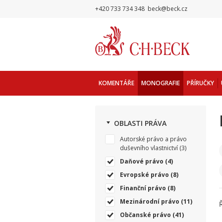
+420 733 734 348
beck@beck.cz
KOMENTÁŘE
MONOGRAFIE
PŘÍRUČKY
OBLASTI PRÁVA
Autorské právo a právo
duševního vlastnictví
(3)
Daňové právo
(4)
Evropské právo
(8)
Finanční právo
(8)
Mezinárodní právo
(11)
Občanské právo
(41)