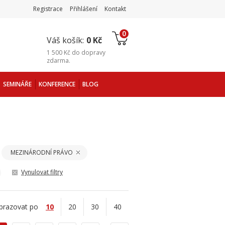
Registrace
Přihlášení
Kontakt
0
Váš košík:
0 Kč
1 500 Kč
do
dopravy
zdarma
.
SEMINÁŘE
KONFERENCE
BLOG
MEZINÁRODNÍ PRÁVO
Vynulovat filtry
brazovat po
10
20
30
40