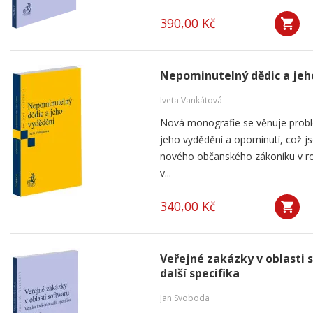
390,00 Kč
Nepominutelný dědic a jeh
Iveta Vankátová
Nová monografie se věnuje probl
jeho vydědění a opominutí, což js
nového občanského zákoníku v ro
v...
340,00 Kč
Veřejné zakázky v oblasti 
další specifika
Jan Svoboda