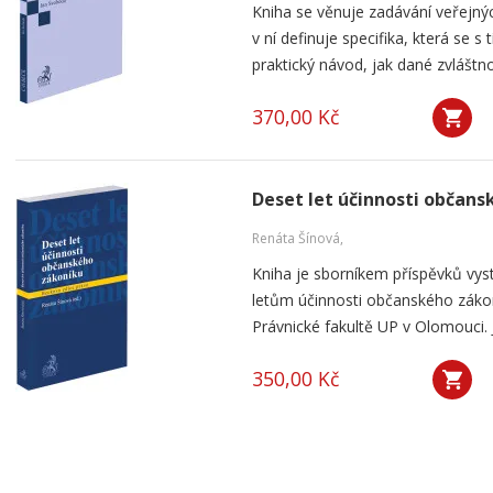
Kniha se věnuje zadávání veřejnýc
v ní definuje specifika, která se s
praktický návod, jak dané zvláštnos
370,00 Kč
Deset let účinnosti občan
Renáta Šínová,
Kniha je sborníkem příspěvků vyst
letům účinnosti občanského záko
Právnické fakultě UP v Olomouci. J
350,00 Kč