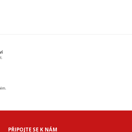
ví
t.
tém.
PŘIPOJTE SE K NÁM