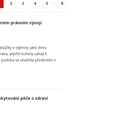
...
2
3
4
5
8
rním právním vývoji
půjčky a výprosy jako dvou
ráva, jejichž kořeny sahají k
í podoba se utvářela především v
skytování péče o zdraví