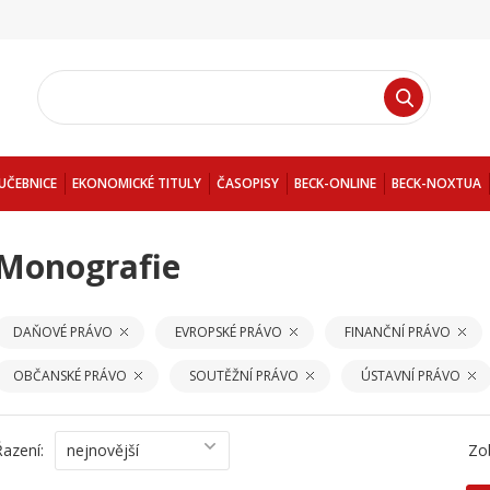
UČEBNICE
EKONOMICKÉ TITULY
ČASOPISY
BECK-ONLINE
BECK-NOXTUA
Monografie
DAŇOVÉ PRÁVO
EVROPSKÉ PRÁVO
FINANČNÍ PRÁVO
OBČANSKÉ PRÁVO
SOUTĚŽNÍ PRÁVO
ÚSTAVNÍ PRÁVO
Řazení:
nejnovější
Zo