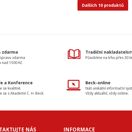
Dalších 10 produktů
a zdarma
Tradiční nakladatelst
dopravu zdarma
Působíme na trhu přes 30 le
u nad 1500 Kč.
e a Konference
Beck-online
e se kvalitně.
Náš unikátní informační sys
e se s Akademií C. H. Beck.
Vždy aktuální, vždy online.
TAKTUJTE NÁS
INFORMACE