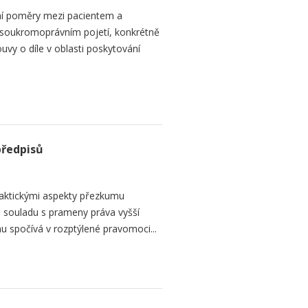
ní poměry mezi pacientem a
 soukromoprávním pojetí, konkrétně
vy o díle v oblasti poskytování
předpisů
raktickými aspekty přezkumu
ch souladu s prameny práva vyšší
mu spočívá v rozptýlené pravomoci...