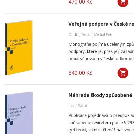
470,00 Kč
Veřejná podpora v České r
Ondřej Dostal
,
Michal Petr
Monografie pojímá uceleným způ
podpory, které je, přes její zása
praxi, věnována v české odborné li
340,00 Kč
Náhrada škody způsobené 
Josef Bártů
Publikace pojednává o předpoklad
způsobenou zvířetem podle § 293
ryzí teorii, v knize čtenář nalezne 