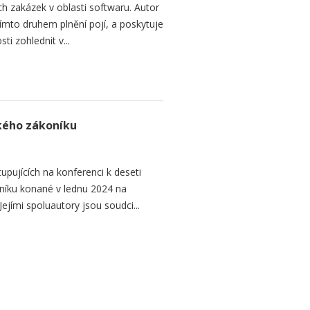
h zakázek v oblasti softwaru. Autor
 tímto druhem plnění pojí, a poskytuje
ti zohlednit v...
ského zákoníku
upujících na konferenci k deseti
níku konané v lednu 2024 na
ejími spoluautory jsou soudci...