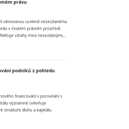
romém právu
fii věnovanou uceleně nesezdanému
edu v českém právním prostředí.
lektuje vztahy mezi nesezdanými,...
ování podniků z pohledu
hového financování v porovnání s
itálu významně ovlivňuje
é struktuře dluhu a kapitálu.