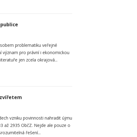
epublice
sobem problematiku veřejné
dní význam pro právní i ekonomickou
teratuře jen zcela okrajová...
zvířetem
ech vzniku povinnosti nahradit újmu
3 až 2935 ObčZ. Nejde ale pouze o
srozumitelná řešení...