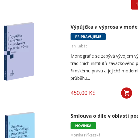
1
Výpůjčka a výprosa v mode
PŘIPRAVUJEME
Jan Kabát
Monografie se zabývá vývojem vý
tradičních institutů závazkového p
římskému právu a jejichž modern
průběhu...
450,00 Kč
Smlouva o díle v oblasti po
NOVINKA
Monika Příkazská