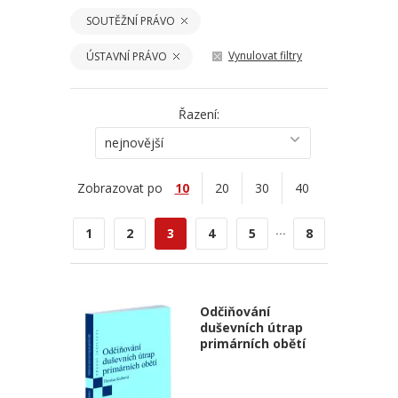
SOUTĚŽNÍ PRÁVO
Vynulovat filtry
ÚSTAVNÍ PRÁVO
Řazení:
nejnovější
Zobrazovat po
10
20
30
40
...
1
2
3
4
5
8
Odčiňování
duševních útrap
primárních obětí