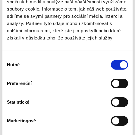
sociálních médií a analýze naší návštěvnosti využíváme
Publikace přináší analýzu právní regulace
kyberprostoru, bezpečnosti informací a
soubory cookie. Informace o tom, jak náš web používáte,
kybernetické bezpečnosti v širších teoretických
sdílíme se svými partnery pro sociální média, inzerci a
a praktických souvislostech ve snaze objasnit
analýzy. Partneři tyto údaje mohou zkombinovat s
úlohu státu a limity...
dalšími informacemi, které jste jim poskytli nebo které
získali v důsledku toho, že používáte jejich služby.
Pocta Jiřímu
Spáčilovi
Výběr
Nutné
souhlasu
Preferenční
Statistické
Eva Dobrovolná
,
David Havlík
,
Michal Králík
690,00 Kč
Marketingové
Pocta Jiřímu Spáčilovi byla sestavena u
příležitosti jeho 70. narozenin jako poděkování