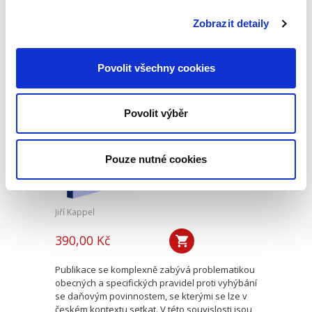
za jeho přínos české soudní praxi a právní vědě
během jeho mnohaletého působení jako
Zobrazit detaily
předsedy senátu...
Povolit všechny cookies
Opatření proti
vyhýbání se
daňovým
Povolit výběr
povinnostem
Pouze nutné cookies
Jiří Kappel
390,00 Kč
Publikace se komplexně zabývá problematikou
obecných a specifických pravidel proti vyhýbání
se daňovým povinnostem, se kterými se lze v
českém kontextu setkat. V této souvislosti jsou