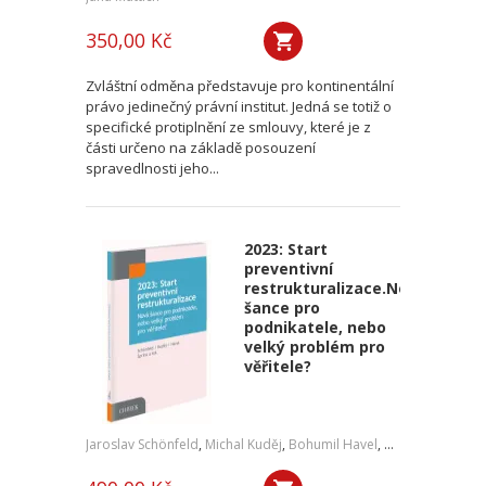
350,00 Kč
Zvláštní odměna představuje pro kontinentální
právo jedinečný právní institut. Jedná se totiž o
specifické protiplnění ze smlouvy, které je z
části určeno na základě posouzení
spravedlnosti jeho...
2023: Start
preventivní
restrukturalizace.Nová
šance pro
podnikatele, nebo
velký problém pro
věřitele?
Jaroslav Schönfeld
,
Michal Kuděj
,
Bohumil Havel
,
Petr Sprinz
,
a kol