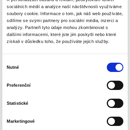
490,00 Kč
sociálních médií a analýze naší návštěvnosti využíváme
soubory cookie. Informace o tom, jak náš web používáte,
Publikace se věnuje omezením vlastnického
sdílíme se svými partnery pro sociální média, inzerci a
práva k nemovitým věcem plynoucím z
analýzy. Partneři tyto údaje mohou zkombinovat s
existence ochranných a bezpečnostních
pásem. Monografie rozebírá způsoby vzniku
dalšími informacemi, které jste jim poskytli nebo které
těchto omezení (na základě zákona,...
získali v důsledku toho, že používáte jejich služby.
Poučovací
Výběr
povinnost v civilním
Nutné
souhlasu
procesu
Preferenční
Statistické
Miroslav Hromada
Marketingové
290,00 Kč