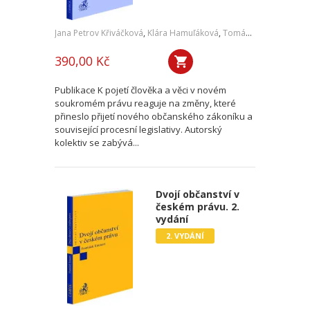
Jana Petrov Křiváčková
,
Klára Hamuľáková
,
Tomáš Tintěra
,
a kol.
390,00 Kč
Publikace K pojetí člověka a věci v novém
soukromém právu reaguje na změny, které
přineslo přijetí nového občanského zákoníku a
související procesní legislativy. Autorský
kolektiv se zabývá...
Dvojí občanství v
českém právu. 2.
vydání
2. VYDÁNÍ