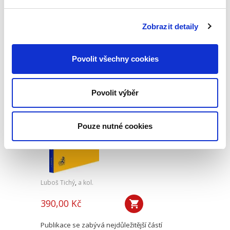
Publikace vysvětluje podstatu poučovací
povinnosti a její roli v civilním procesu sporném.
Zobrazit detaily
Po teoretickém vymezení poučovací povinnosti
představuje její historické souvislosti a
následně rozebírá...
Povolit všechny cookies
Odpovědnost
Povolit výběr
advokáta za škodu
Pouze nutné cookies
Luboš Tichý
,
a kol.
390,00 Kč
Publikace se zabývá nejdůležitější částí