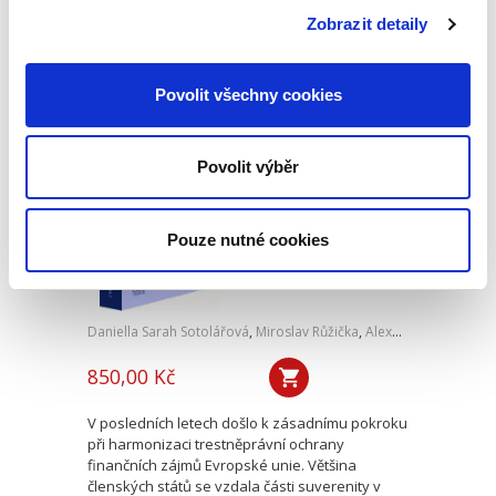
pojednává o právním postavení
Zobrazit detaily
profesionálních sportovců v českém právním
řádu a zkoumá profesionální sportovní...
Povolit všechny cookies
Trestněprávní
ochrana finančních
Povolit výběr
zájmů Evropské
unie
Pouze nutné cookies
Daniella Sarah Sotolářová
,
Miroslav Růžička
,
Alexander Sotolář
850,00 Kč
V posledních letech došlo k zásadnímu pokroku
při harmonizaci trestněprávní ochrany
finančních zájmů Evropské unie. Většina
členských států se vzdala části suverenity v