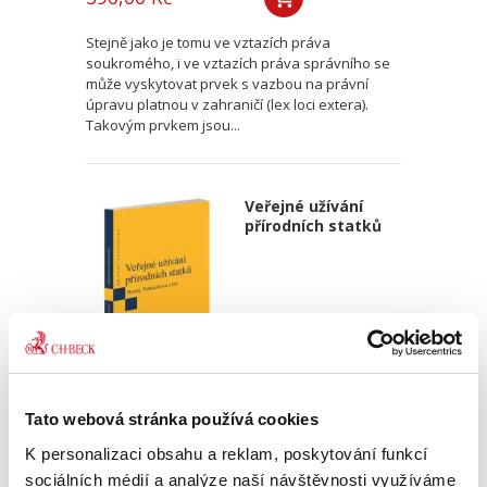
Stejně jako je tomu ve vztazích práva
soukromého, i ve vztazích práva správního se
může vyskytovat prvek s vazbou na právní
úpravu platnou v zahraničí (lex loci extera).
Takovým prvkem jsou...
Veřejné užívání
přírodních statků
Karel Huneš
,
Veronika Tomoszková
,
a kol.
Tato webová stránka používá cookies
450,00 Kč
K personalizaci obsahu a reklam, poskytování funkcí
sociálních médií a analýze naší návštěvnosti využíváme