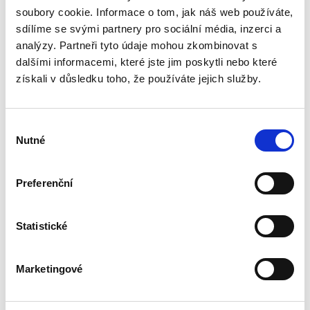
Právní institut veřejného užívání se dotýká
soubory cookie. Informace o tom, jak náš web používáte,
našeho každodenního života, aniž si to možná
sdílíme se svými partnery pro sociální média, inzerci a
dostatečně uvědomujeme. Každý z nás téměř
denně užívá pozemní komunikace, byl někdy na
analýzy. Partneři tyto údaje mohou zkombinovat s
horské túře, prošel...
dalšími informacemi, které jste jim poskytli nebo které
získali v důsledku toho, že používáte jejich služby.
Právní postavení
profesionálních
Výběr
sportovců a
Nutné
souhlasu
profesionální
sportovní smlouvy
Preferenční
Statistické
Hynek Růžička
450,00 Kč
Marketingové
Publikace představuje v České republice vůbec
první práci, která uceleně a komplexně