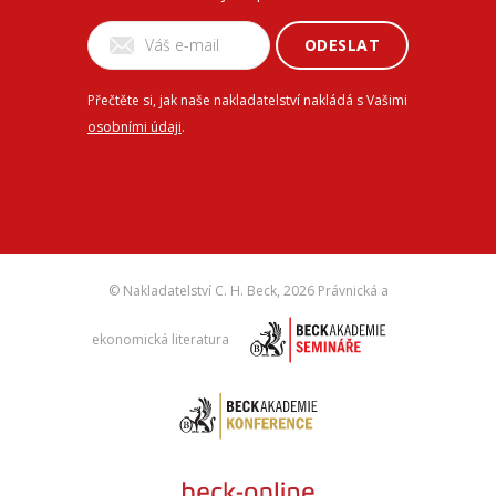
ODESLAT
Přečtěte si, jak naše nakladatelství nakládá s Vašimi
osobními údaji
.
© Nakladatelství C. H. Beck,
2026 Právnická a
ekonomická literatura