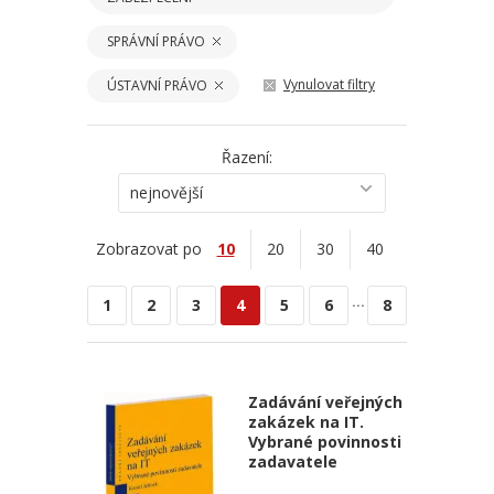
SPRÁVNÍ PRÁVO
Vynulovat filtry
ÚSTAVNÍ PRÁVO
Řazení:
nejnovější
Zobrazovat po
10
20
30
40
...
1
2
3
4
5
6
8
Zadávání veřejných
zakázek na IT.
Vybrané povinnosti
zadavatele