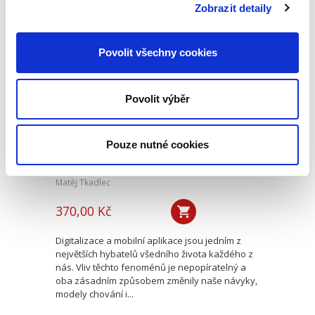
vyhlídky a predikce...
Zobrazit detaily
Povolit všechny cookies
Postavení
zaměstnance v
měnícím se světě
závislé práce se
Povolit výběr
zaměřením na
digitální platformy
Pouze nutné cookies
Matěj Tkadlec
370,00 Kč
Digitalizace a mobilní aplikace jsou jedním z
největších hybatelů všedního života každého z
nás. Vliv těchto fenoménů je nepopíratelný a
oba zásadním způsobem změnily naše návyky,
modely chování i...