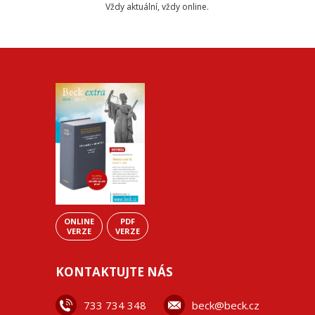
Vždy aktuální, vždy online.
ONLINE
PDF
VERZE
VERZE
KONTAKTUJTE NÁS
733 734 348
beck@beck.cz