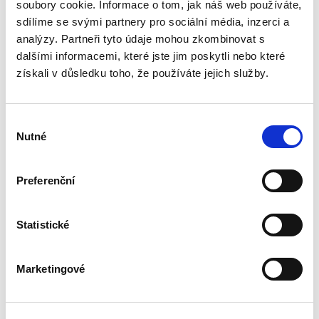
směrnice Evropského parlamentu a Rady (EU)
soubory cookie. Informace o tom, jak náš web používáte,
2019/1158 ze dne 20. června 2019 o rovnováze
sdílíme se svými partnery pro sociální média, inzerci a
mezi pracovním a...
analýzy. Partneři tyto údaje mohou zkombinovat s
dalšími informacemi, které jste jim poskytli nebo které
získali v důsledku toho, že používáte jejich služby.
Dvacet let
vnitrostátní
aplikace práva EU
Výběr
Nutné
souhlasu
Preferenční
Michal Bobek
,
Petr Bříza
,
Pavlína Hubková
Statistické
890,00 Kč
Jak právo EU ovlivňuje výklad a aplikaci
Marketingové
českého právního řádu? Tato publikace nabízí
ohlédnutí za prvními dvěma dekádami členství
České republiky v Evropské unii a ptá se: Byly