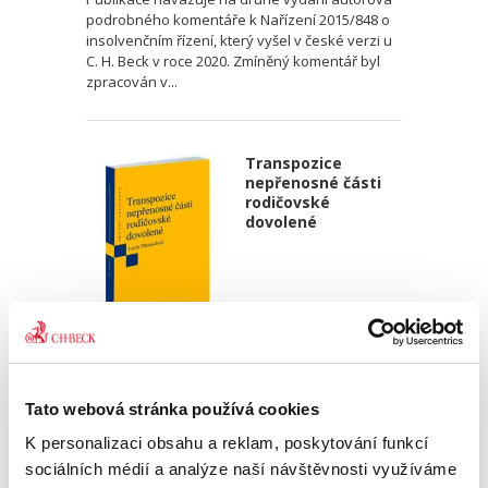
podrobného komentáře k Nařízení 2015/848 o
insolvenčním řízení, který vyšel v české verzi u
C. H. Beck v roce 2020. Zmíněný komentář byl
zpracován v...
Transpozice
nepřenosné části
rodičovské
dovolené
Lucie Přenosilová
340,00 Kč
Tato webová stránka používá cookies
K personalizaci obsahu a reklam, poskytování funkcí
Monografie analyzuje soulad české právní
sociálních médií a analýze naší návštěvnosti využíváme
úpravy s požadavky čl. 5 odst. 2 a čl. 8 odst. 3