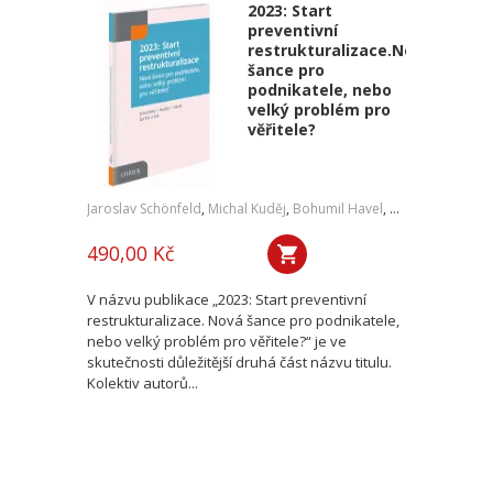
2023: Start
preventivní
restrukturalizace.Nová
šance pro
podnikatele, nebo
velký problém pro
věřitele?
Jaroslav Schönfeld
,
Michal Kuděj
,
Bohumil Havel
,
Petr Sprinz
,
a kol
490,00 Kč
V názvu publikace „2023: Start preventivní
restrukturalizace. Nová šance pro podnikatele,
nebo velký problém pro věřitele?“ je ve
skutečnosti důležitější druhá část názvu titulu.
Kolektiv autorů...