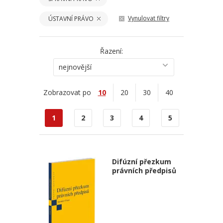
Vynulovat filtry
ÚSTAVNÍ PRÁVO
Řazení:
nejnovější
Zobrazovat po
10
20
30
40
1
2
3
4
5
Difúzní přezkum
právních předpisů