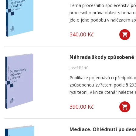
Téma procesního společenství pře
procesního práva oblast s bohatou
jde o jeho podobu v nalézacím spo
340,00 Kč
Náhrada škody způsobené 
Josef Bártů
Publikace pojednává o předpoklad
způsobenou zvířetem podle § 293
ryzí teorii, v knize čtenář nalezne 
390,00 Kč
Mediace. Ohlédnutí po dese