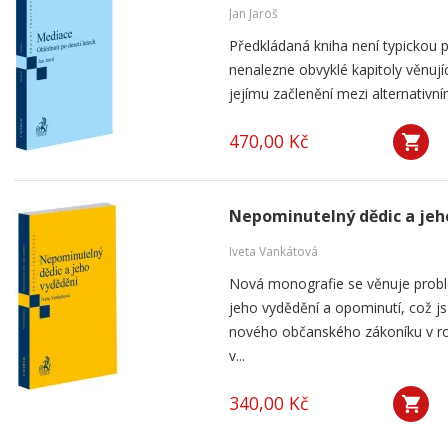
Jan Jaroš
Předkládaná kniha není typickou p
nenalezne obvyklé kapitoly věnují
jejímu začlenění mezi alternativní
470,00 Kč
Nepominutelný dědic a jeh
Iveta Vankátová
Nová monografie se věnuje probl
jeho vydědění a opominutí, což js
nového občanského zákoníku v ro
v...
340,00 Kč