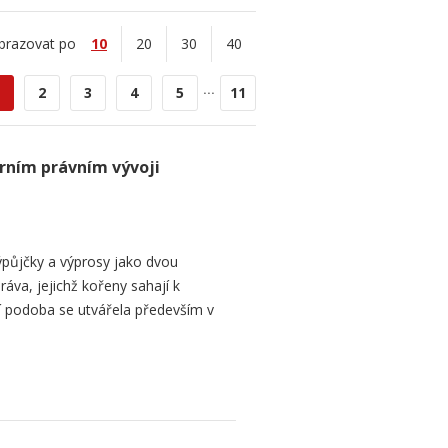
brazovat po
10
20
30
40
...
2
3
4
5
11
rním právním vývoji
půjčky a výprosy jako dvou
ráva, jejichž kořeny sahají k
í podoba se utvářela především v