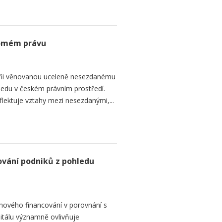
romém právu
fii věnovanou uceleně nesezdanému
edu v českém právním prostředí.
lektuje vztahy mezi nesezdanými,...
ování podniků z pohledu
hového financování v porovnání s
itálu významně ovlivňuje