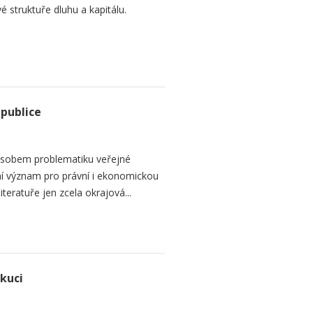
é struktuře dluhu a kapitálu.
epublice
sobem problematiku veřejné
dní význam pro právní i ekonomickou
teratuře jen zcela okrajová...
ekuci