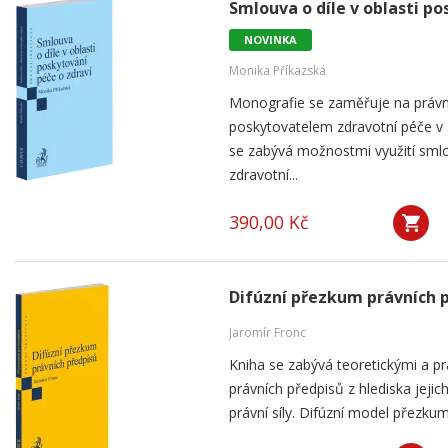
Smlouva o díle v oblasti po
NOVINKA
Monika Příkazská
Monografie se zaměřuje na práv
poskytovatelem zdravotní péče v
se zabývá možnostmi využití smlou
zdravotní...
390,00 Kč
Difúzní přezkum právních 
Jaromír Fronc
Kniha se zabývá teoretickými a p
právních předpisů z hlediska jeji
právní síly. Difúzní model přezku