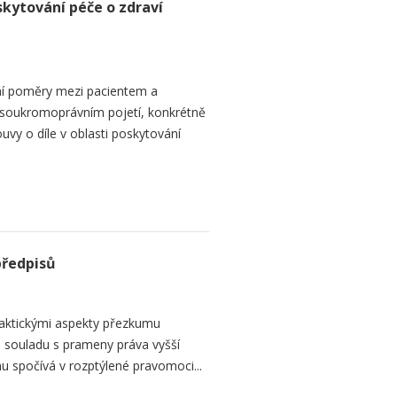
skytování péče o zdraví
ní poměry mezi pacientem a
 soukromoprávním pojetí, konkrétně
vy o díle v oblasti poskytování
předpisů
raktickými aspekty přezkumu
ch souladu s prameny práva vyšší
mu spočívá v rozptýlené pravomoci...