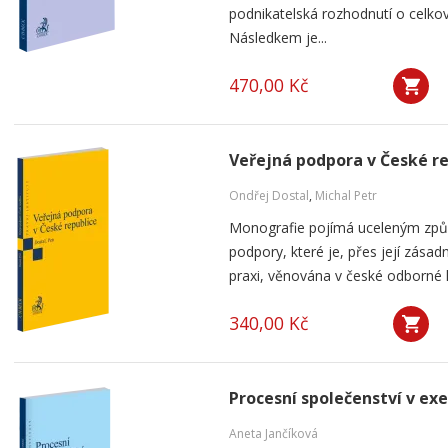
podnikatelská rozhodnutí o celkov
Následkem je...
470,00 Kč
Veřejná podpora v České r
Ondřej Dostal
,
Michal Petr
Monografie pojímá uceleným způ
podpory, které je, přes její zása
praxi, věnována v české odborné li
340,00 Kč
Procesní společenství v ex
Aneta Jančíková