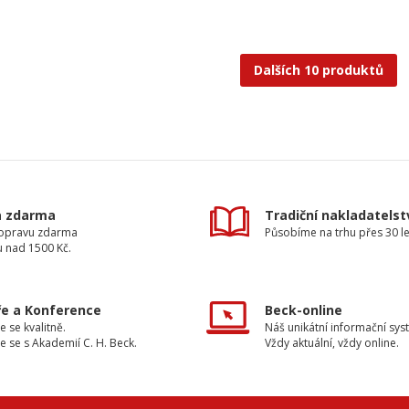
Dalších 10 produktů
a zdarma
Tradiční nakladatelst
dopravu zdarma
Působíme na trhu přes 30 le
u nad 1500 Kč.
e a Konference
Beck-online
e se kvalitně.
Náš unikátní informační sys
e se s Akademií C. H. Beck.
Vždy aktuální, vždy online.