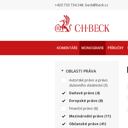
+420 733 734 348
beck@beck.cz
KOMENTÁŘE
MONOGRAFIE
PŘÍRUČKY
OBLASTI PRÁVA
Autorské právo a právo
duševního vlastnictví
(3)
Daňové právo
(4)
Evropské právo
(8)
Finanční právo
(8)
Mezinárodní právo
(11)
Občanské právo
(41)