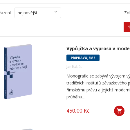
Řazení:
nejnovější
Zo
1
Výpůjčka a výprosa v mode
PŘIPRAVUJEME
Jan Kabát
Monografie se zabývá vývojem vý
tradičních institutů závazkového p
římskému právu a jejichž modern
průběhu...
450,00 Kč