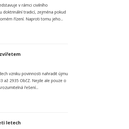
dstavuje v rámci civilního
 doktrinální tradicí, zejména pokud
rném řízení. Naproti tomu jeho...
zvířetem
ech vzniku povinnosti nahradit újmu
3 až 2935 ObčZ. Nejde ale pouze o
srozumitelná řešení...
ti letech