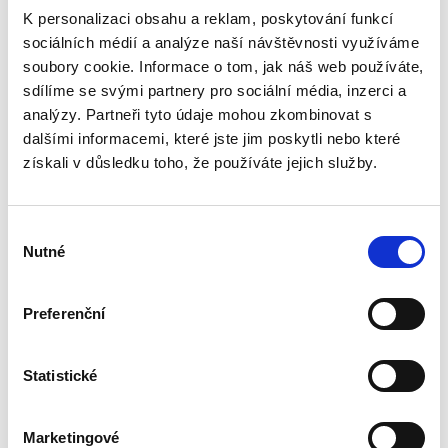
Jindřich Psutka
K personalizaci obsahu a reklam, poskytování funkcí
490,00 Kč
sociálních médií a analýze naší návštěvnosti využíváme
soubory cookie. Informace o tom, jak náš web používáte,
Publikace pojednává o společném jmění
sdílíme se svými partnery pro sociální média, inzerci a
manželů po přijetí nového občanského
analýzy. Partneři tyto údaje mohou zkombinovat s
zákoníku. Jakkoliv je tento institut stále pevně
dalšími informacemi, které jste jim poskytli nebo které
usazen na čelním místě úpravy manželského
majetkového práva, i on...
získali v důsledku toho, že používáte jejich služby.
Výběr
Nesporná řízení I
Nutné
souhlasu
Preferenční
Statistické
Karel Svoboda
Marketingové