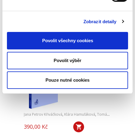
450,00 Kč
Tzv. zvláštní řízení soudní zákonodárce nově
upravil v jediném kodexu, a tím je oddělil od
Zobrazit detaily
běžných civilních sporů. Nynější právní úprava si
zasluhuje podrobnou praktickou i teoretickou
analýzu....
Povolit všechny cookies
K pojetí člověka a
Povolit výběr
věci v novém
soukromém právu
Pouze nutné cookies
Jana Petrov Křiváčková
,
Klára Hamuľáková
,
Tomáš Tintěra
,
a kol.
390,00 Kč