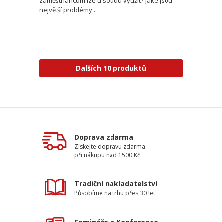
zaměstnancům lze u soudu využít? Jaké jsou
největší problémy...
Dalších 10 produktů
Doprava zdarma
Získejte dopravu zdarma
při nákupu nad 1500 Kč.
Tradiční nakladatelství
Působíme na trhu přes 30 let.
Semináře a Konference