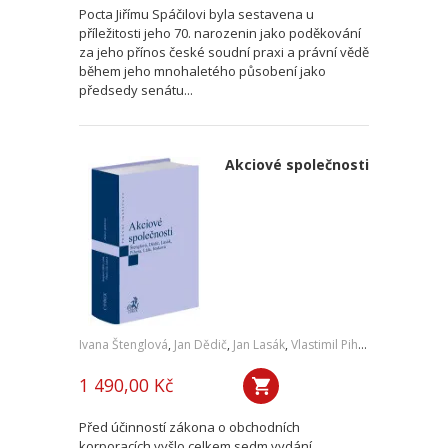
Pocta Jiřímu Spáčilovi byla sestavena u
příležitosti jeho 70. narozenin jako poděkování
za jeho přínos české soudní praxi a právní vědě
během jeho mnohaletého působení jako
předsedy senátu...
Akciové společnosti
Ivana Štenglová
,
Jan Dědič
,
Jan Lasák
,
Vlastimil Pihera
,
Daniel Lála
1 490,00 Kč
Před účinností zákona o obchodních
korporacích vyšlo celkem sedm vydání