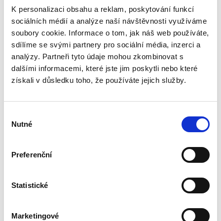
Daniel Codl
K personalizaci obsahu a reklam, poskytování funkcí
390,00 Kč
sociálních médií a analýze naší návštěvnosti využíváme
soubory cookie. Informace o tom, jak náš web používáte,
Monografie se zabývá základní triádou
sdílíme se svými partnery pro sociální média, inzerci a
správních žalob (žaloba proti rozhodnutí,
analýzy. Partneři tyto údaje mohou zkombinovat s
žaloba na ochranu proti nečinnosti a žaloba na
dalšími informacemi, které jste jim poskytli nebo které
ochranu před nezákonným zásahem, pokynem
nebo donucením) s důrazem na...
získali v důsledku toho, že používáte jejich služby.
Výběr
Záležitosti
Nutné
nesporného řízení
souhlasu
Preferenční
Statistické
Markéta Flanderková Šlejharová
Marketingové