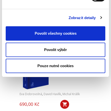
420,00 Kč
Monografie se zaměřuje na právně-teoretické
vymezení nesporného řízení dle
Zobrazit detaily
nejvýznamnějších českých, rakouských a
německých právně-teoretických koncepcí, na
základě kterých jsou stanovena stěžejní...
Povolit všechny cookies
Pocta Jiřímu
Povolit výběr
Spáčilovi
Pouze nutné cookies
Eva Dobrovolná
,
David Havlík
,
Michal Králík
690,00 Kč