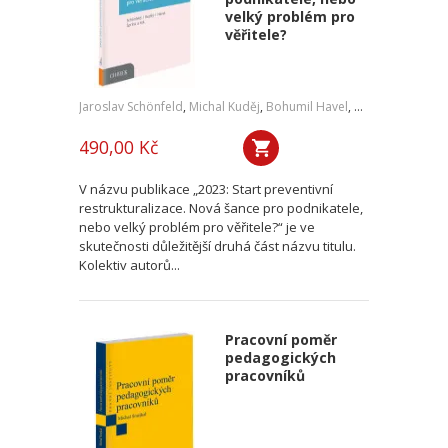
velký problém pro
věřitele?
Jaroslav Schönfeld
,
Michal Kuděj
,
Bohumil Havel
,
Petr Sprinz
,
a kol
490,00 Kč
V názvu publikace „2023: Start preventivní
restrukturalizace. Nová šance pro podnikatele,
nebo velký problém pro věřitele?“ je ve
skutečnosti důležitější druhá část názvu titulu.
Kolektiv autorů...
Pracovní poměr
pedagogických
pracovníků