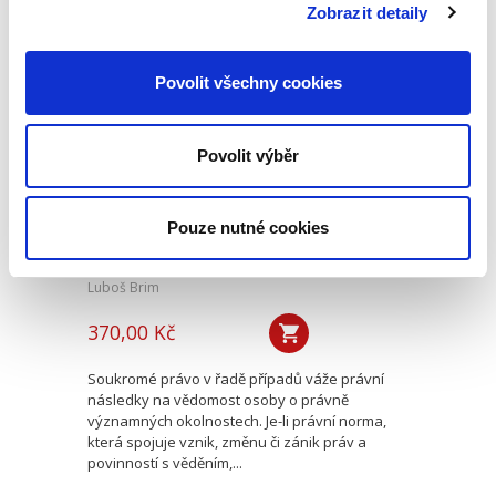
spoluautory jsou soudci...
Zobrazit detaily
Povolit všechny cookies
Přičitatelnost
vědění o právně
významných
okolnostech
Povolit výběr
právnickým
osobám
Pouze nutné cookies
Luboš Brim
370,00 Kč
Soukromé právo v řadě případů váže právní
následky na vědomost osoby o právně
významných okolnostech. Je-li právní norma,
která spojuje vznik, změnu či zánik práv a
povinností s věděním,...