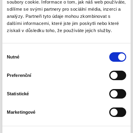
opominutí, což jsou témata, která se po přijetí
soubory cookie. Informace o tom, jak náš web používáte,
nového občanského zákoníku v roce 2014 stala
sdílíme se svými partnery pro sociální média, inzerci a
mimořádně aktuální v...
analýzy. Partneři tyto údaje mohou zkombinovat s
dalšími informacemi, které jste jim poskytli nebo které
získali v důsledku toho, že používáte jejich služby.
Deset let účinnosti
občanského
zákoníku
Výběr
Nutné
souhlasu
Preferenční
Renáta Šínová,
Statistické
350,00 Kč
Kniha je sborníkem příspěvků vystupujících na
Marketingové
konferenci k deseti letům účinnosti
občanského zákoníku konané v lednu 2024 na
Právnické fakultě UP v Olomouci. Jejími