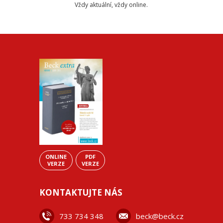
Vždy aktuální, vždy online.
ONLINE
PDF
VERZE
VERZE
KONTAKTUJTE NÁS
733 734 348
beck@beck.cz