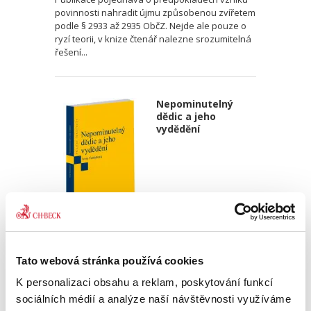
povinnosti nahradit újmu způsobenou zvířetem
podle § 2933 až 2935 ObčZ. Nejde ale pouze o
ryzí teorii, v knize čtenář nalezne srozumitelná
řešení...
Nepominutelný
dědic a jeho
vydědění
Iveta Vankátová
340,00 Kč
Tato webová stránka používá cookies
K personalizaci obsahu a reklam, poskytování funkcí
Nová monografie se věnuje problematice
sociálních médií a analýze naší návštěvnosti využíváme
nepominutelného dědice, jeho vydědění a