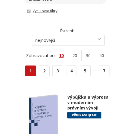
Vynulovat filtry
Řazení:
nejnovější
Zobrazovat po
10
20
30
40
...
1
2
3
4
5
7
Výpůjčka a výprosa
v moderním
právním vývoji
PŘIPRAVUJEME