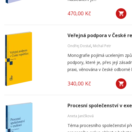
470,00 Kč
Veřejná podpora v České r
Ondřej Dostal
,
Michal Petr
Monografie pojímá uceleným způ
podpory, které je, přes její zása
praxi, věnována v české odborné li
340,00 Kč
Procesní společenství v ex
Aneta Jančíková
Téma procesního společenství pře