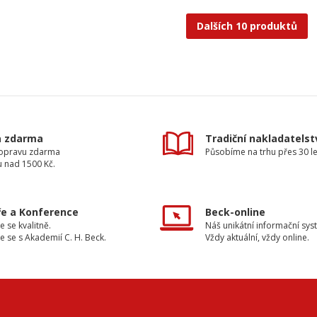
Dalších 10 produktů
a zdarma
Tradiční nakladatelst
dopravu zdarma
Působíme na trhu přes 30 le
u nad 1500 Kč.
e a Konference
Beck-online
e se kvalitně.
Náš unikátní informační sys
e se s Akademií C. H. Beck.
Vždy aktuální, vždy online.