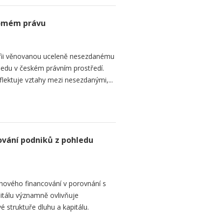
romém právu
fii věnovanou uceleně nesezdanému
edu v českém právním prostředí.
lektuje vztahy mezi nesezdanými,...
ování podniků z pohledu
hového financování v porovnání s
itálu významně ovlivňuje
é struktuře dluhu a kapitálu.