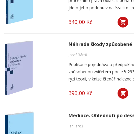
procesního práva oblast s bohatou
jde o jeho podobu v nalézacím spo
340,00 Kč
Náhrada škody způsobené 
Josef Bártů
Publikace pojednává o předpoklad
způsobenou zvířetem podle § 293
ryzí teorii, v knize čtenář nalezne 
390,00 Kč
Mediace. Ohlédnutí po dese
Jan Jaroš