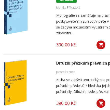
Monika Příkazská
Monografie se zaměřuje na práv
poskytovatelem zdravotní péče v
se zabývá možnostmi využití smlou
zdravotní...
390,00 Kč
Difúzní přezkum právních 
Jaromír Fronc
Kniha se zabývá teoretickými a p
právních předpisů z hlediska jeji
právní síly. Difúzní model přezku
390,00 Kč