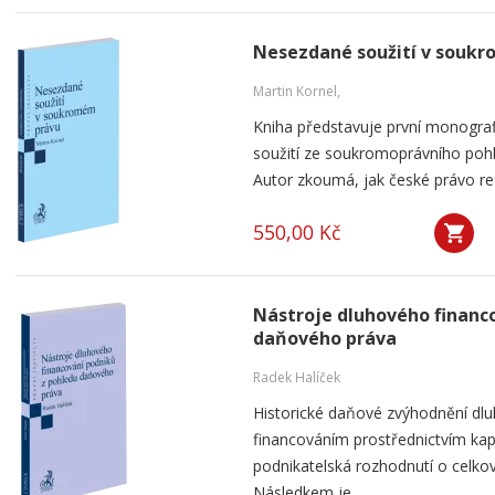
Nesezdané soužití v souk
Martin Kornel,
Kniha představuje první monogra
soužití ze soukromoprávního pohl
Autor zkoumá, jak české právo ref
550,00 Kč
Nástroje dluhového financ
daňového práva
Radek Halíček
Historické daňové zvýhodnění dlu
financováním prostřednictvím kap
podnikatelská rozhodnutí o celkov
Následkem je...