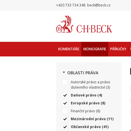
+420 733 734 348
beck@beck.cz
KOMENTÁŘE
MONOGRAFIE
PŘÍRUČKY
OBLASTI PRÁVA
Autorské právo a právo
duševního vlastnictví
(3)
Daňové právo
(4)
Evropské právo
(8)
Finanční právo
(8)
Mezinárodní právo
(11)
Občanské právo
(41)