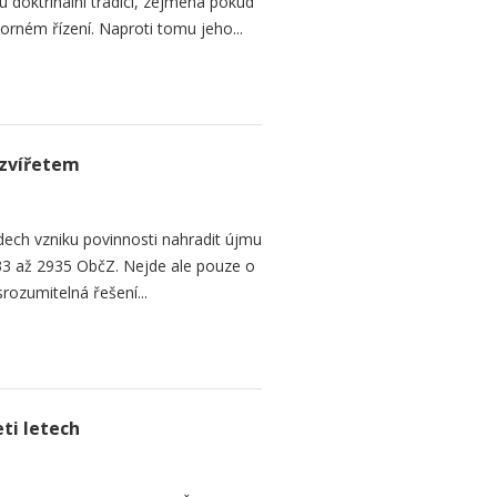
 doktrinální tradicí, zejména pokud
rném řízení. Naproti tomu jeho...
zvířetem
ech vzniku povinnosti nahradit újmu
3 až 2935 ObčZ. Nejde ale pouze o
srozumitelná řešení...
ti letech