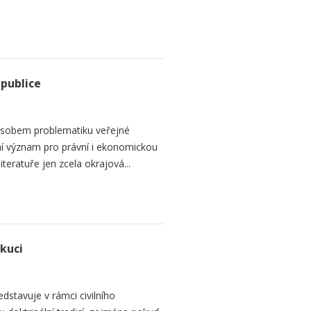
epublice
sobem problematiku veřejné
dní význam pro právní i ekonomickou
teratuře jen zcela okrajová...
ekuci
dstavuje v rámci civilního