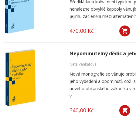
Předkládaná kniha není typickou p
nenalezne obvyklé kapitoly věnují
jejímu začlenění mezi alternativní
470,00 Kč
Nepominutelný dědic a jeh
Iveta Vankátová
Nová monografie se věnuje probl
jeho vydědění a opominutí, což js
nového občanského zákoníku v ro
v...
340,00 Kč