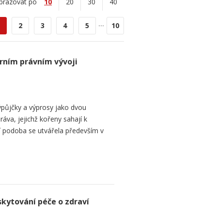
brazovat po
10
20
30
40
...
2
3
4
5
10
rním právním vývoji
půjčky a výprosy jako dvou
ráva, jejichž kořeny sahají k
í podoba se utvářela především v
skytování péče o zdraví