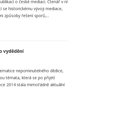
ublikací o české mediaci. Čtenář v ní
cí se historickému vývoji mediace,
mi způsoby řešení sporů,...
o vydědění
ematice nepominutelného dědice,
ou témata, která se po přijetí
ce 2014 stala mimořádně aktuální