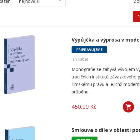
Řazení:
nejnovější
Zo
1
Výpůjčka a výprosa v mode
PŘIPRAVUJEME
Jan Kabát
Monografie se zabývá vývojem vý
tradičních institutů závazkového p
římskému právu a jejichž modern
průběhu...
450,00 Kč
Smlouva o díle v oblasti po
NOVINKA