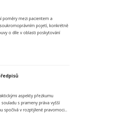
ní poměry mezi pacientem a
 soukromoprávním pojetí, konkrétně
vy o díle v oblasti poskytování
předpisů
raktickými aspekty přezkumu
ch souladu s prameny práva vyšší
mu spočívá v rozptýlené pravomoci...