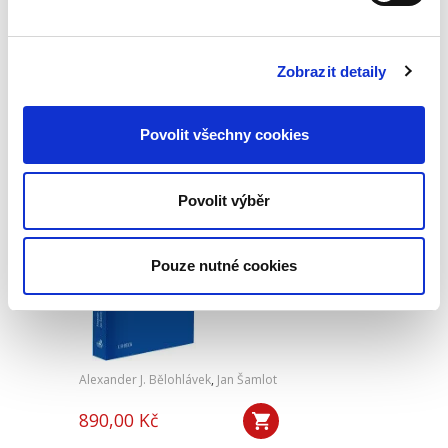
350,00 Kč
Předkládaná monografie, v tuzemské literatuře
dosud chybějící, systematicky zpracovává
Zobrazit detaily
otázky role, prostředků kontroly a hranic
působnosti kontrolního orgánu akciové
společnost jako řídicí osoby,...
Povolit všechny cookies
Výklad práva
Povolit výběr
Evropské unie
Pouze nutné cookies
Alexander J. Bělohlávek
,
Jan Šamlot
890,00 Kč