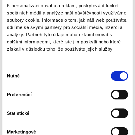
Miroslav Sedláček,
K personalizaci obsahu a reklam, poskytování funkcí
470,00 Kč
sociálních médií a analýze naší návštěvnosti využíváme
soubory cookie. Informace o tom, jak náš web používáte,
Publikace podrobně zkoumá rozsudek pro
sdílíme se svými partnery pro sociální média, inzerci a
zmeškání jako klasický institut civilního
analýzy. Partneři tyto údaje mohou zkombinovat s
sporného řízení. Autor postupně rozebírá
dalšími informacemi, které jste jim poskytli nebo které
podmínky jeho vydání, právní důsledky i
možnosti obrany proti němu, přičemž...
získali v důsledku toho, že používáte jejich služby.
Výběr
Postavení
Nutné
kontrolního orgánu
souhlasu
akciové společnosti
řídicí koncern
Preferenční
Statistické
Jiří Bálek
Marketingové