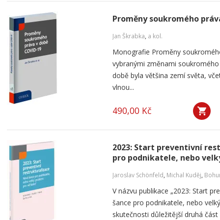
Proměny soukromého práva
Jan Škrabka
,
a kol.
Monografie Proměny soukromého
vybranými změnami soukromého pr
době byla většina zemí světa, vče
vlnou...
490,00 Kč
2023: Start preventivní re
pro podnikatele, nebo velk
Jaroslav Schönfeld
,
Michal Kuděj
,
Bohum
V názvu publikace „2023: Start pre
šance pro podnikatele, nebo velký
skutečnosti důležitější druhá část 