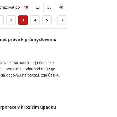
brazovat po
10
20
30
40
...
2
3
4
5
7
mět práva k průmyslovému
 práva k obchodnímu jménu jako
e, pod nímž podnikatel realizuje
ledá odpověď na otázku, zda Česká...
orporace v hrozícím úpadku