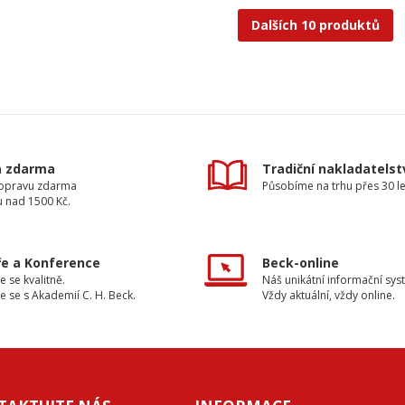
Dalších 10 produktů
a zdarma
Tradiční nakladatelst
dopravu zdarma
Působíme na trhu přes 30 le
u nad 1500 Kč.
e a Konference
Beck-online
e se kvalitně.
Náš unikátní informační sys
e se s Akademií C. H. Beck.
Vždy aktuální, vždy online.