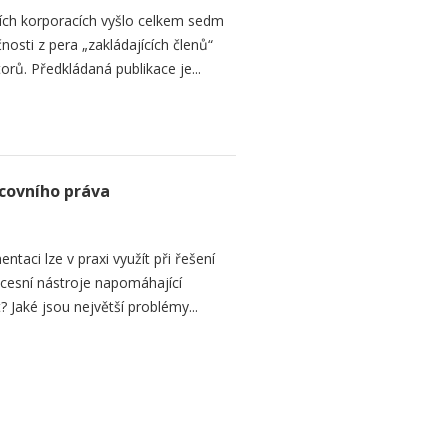
ích korporacích vyšlo celkem sedm
osti z pera „zakládajících členů“
orů. Předkládaná publikace je...
covního práva
aci lze v praxi využít při řešení
cesní nástroje napomáhající
Jaké jsou největší problémy...