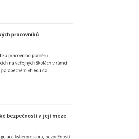
kých pracovníků
tiku pracovního poměru
ích na veřejných školách v rámci
 se po obecném vhledu do
ké bezpečnosti a její meze
regulace kyberprostoru, bezpečnosti