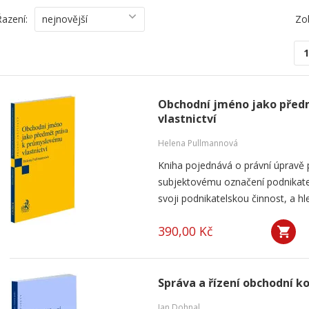
Řazení:
nejnovější
Zo
1
Obchodní jméno jako před
vlastnictví
Helena Pullmannová
Kniha pojednává o právní úpravě
subjektovému označení podnikatel
svoji podnikatelskou činnost, a h
390,00 Kč
Správa a řízení obchodní k
Jan Dohnal