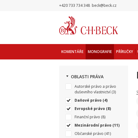
+420 733 734 348
beck@beck.cz
KOMENTÁŘE
MONOGRAFIE
PŘÍRUČKY
OBLASTI PRÁVA
Autorské právo a právo
duševního vlastnictví
(3)
Daňové právo
(4)
Evropské právo
(8)
Finanční právo
(8)
Mezinárodní právo
(11)
Občanské právo
(41)