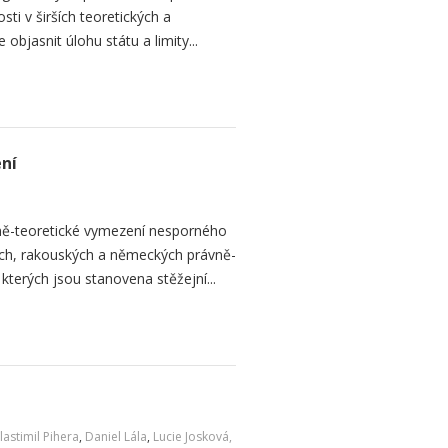
ti v širších teoretických a
objasnit úlohu státu a limity...
ení
ně-teoretické vymezení nesporného
ých, rakouských a německých právně-
kterých jsou stanovena stěžejní...
lastimil Pihera
,
Daniel Lála
,
Lucie Josková,