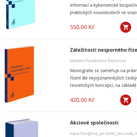
informací a kybernetické bezpečnos
praktických souvislostech ve snaze 
550,00 Kč
Záležitosti nesporného říz
Markéta Flanderková Šlejharová
Monografie se zaměřuje na práv
řízení dle nejvýznamnějších česk
teoretických koncepcí, na základě 
420,00 Kč
Akciové společnosti
Ivana Štenglová
,
Jan Dědič
,
Jan Lasák
,
V