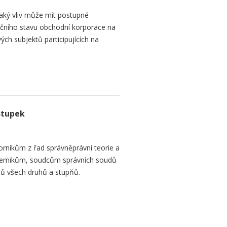
aký vliv může mít postupné
čního stavu obchodní korporace na
ých subjektů participujících na
stupek
orníkům z řad správněprávní teorie a
demikům, soudcům správních soudů
ů všech druhů a stupňů.