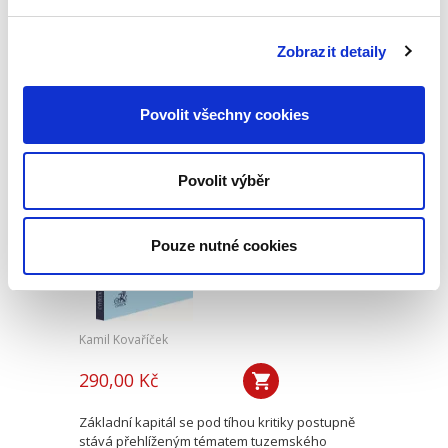
Vykonatelnost, případně uznání a výkon
soudních rozsudků je standardní částí většiny
publikací o civilním řízení. Jakékoli pojednání o
Zobrazit detaily
vykonatelnosti soudních smírů však v takových
publikacích...
Povolit všechny cookies
Základní kapitál a
ochrana věřitelů při
Povolit výběr
jeho rozdělování
Pouze nutné cookies
Kamil Kovaříček
290,00 Kč
Základní kapitál se pod tíhou kritiky postupně
stává přehlíženým tématem tuzemského