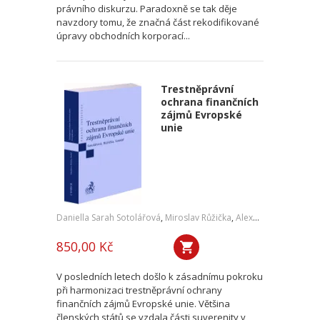
právního diskurzu. Paradoxně se tak děje
navzdory tomu, že značná část rekodifikované
úpravy obchodních korporací...
Trestněprávní
ochrana finančních
zájmů Evropské
unie
Daniella Sarah Sotolářová
,
Miroslav Růžička
,
Alexander Sotolář
850,00 Kč
V posledních letech došlo k zásadnímu pokroku
při harmonizaci trestněprávní ochrany
finančních zájmů Evropské unie. Většina
členských států se vzdala části suverenity v