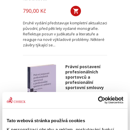
790,00 Kč
Druhé vydání představuje kompletní aktualizaci
původní, před pěti lety vydané monografie.
Reflektuje posun v judikatuře a literatuře a
reaguje na nové výkladové problémy. Některé
závěry týkající se...
Právní postavení
profesionálních
sportovců a
profesionální
sportovní smlouvy
Hynek Růžička
Tato webová stránka používá cookies
K personalizaci obsahu a reklam, poskytování funkcí