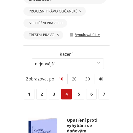
PROCESNÍ PRÁVO OBČANSKÉ
SOUTĚŽNÍ PRÁVO
Vynulovat filtry
TRESTNÍ PRÁVO
Řazení:
nejnovější
Zobrazovat po
10
20
30
40
1
2
3
4
5
6
7
Opatření proti
vyhýbání se
daňovým