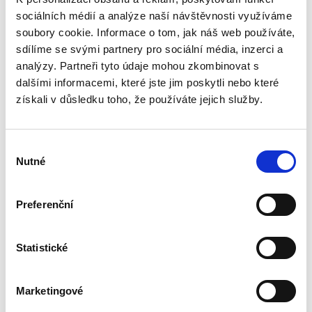
450,00 Kč
sociálních médií a analýze naší návštěvnosti využíváme
Publikace představuje v České republice vůbec
soubory cookie. Informace o tom, jak náš web používáte,
první práci, která uceleně a komplexně
sdílíme se svými partnery pro sociální média, inzerci a
pojednává o právním postavení
analýzy. Partneři tyto údaje mohou zkombinovat s
profesionálních sportovců v českém právním
dalšími informacemi, které jste jim poskytli nebo které
řádu a zkoumá profesionální sportovní...
získali v důsledku toho, že používáte jejich služby.
Výkon soudního
Výběr
smíru
Nutné
souhlasu
Preferenční
Statistické
Jan Šamlot
320,00 Kč
Marketingové