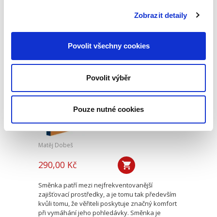
Procesní legitimace uspokojivě vysvětluje
situace, kdy v řízení vystupuje svým vlastním
Zobrazit detaily
jménem osoba...
Povolit všechny cookies
Směnečné spory
Povolit výběr
Pouze nutné cookies
Matěj Dobeš
290,00 Kč
Směnka patří mezi nejfrekventovanější
zajišťovací prostředky, a je tomu tak především
kvůli tomu, že věřiteli poskytuje značný komfort
při vymáhání jeho pohledávky. Směnka je