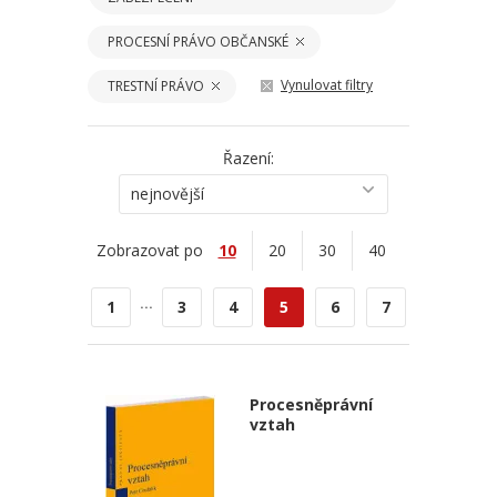
PROCESNÍ PRÁVO OBČANSKÉ
Vynulovat filtry
TRESTNÍ PRÁVO
Řazení:
nejnovější
Zobrazovat po
10
20
30
40
...
1
3
4
5
6
7
Procesněprávní
vztah