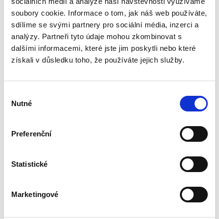
sociálních médií a analýze naší návštěvnosti využíváme
Publikace se věnuje restituční problematice v
podobě převodů náhradních pozemků na
soubory cookie. Informace o tom, jak náš web používáte,
oprávněné osoby podle zákona o půdě. Na ty
sdílíme se svými partnery pro sociální média, inzerci a
mají restituenti nárok, není-li možné navrátit jim
analýzy. Partneři tyto údaje mohou zkombinovat s
původní nemovitosti,...
dalšími informacemi, které jste jim poskytli nebo které
získali v důsledku toho, že používáte jejich služby.
Procesní legitimace
v civilním sporném
řízení
Výběr
Nutné
souhlasu
Preferenční
Petr Coufalík
Statistické
290,00 Kč
Marketingové
Publikace je první ucelenou prací u nás, která
podrobně zkoumá stejnojmenný právní institut.