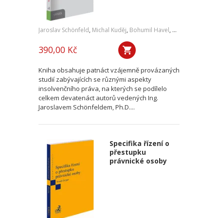
Jaroslav Schönfeld
,
Michal Kuděj
,
Bohumil Havel
,
Petr Sprinz
,
a kol
390,00 Kč
Kniha obsahuje patnáct vzájemně provázaných
studií zabývajících se různými aspekty
insolvenčního práva, na kterých se podílelo
celkem devatenáct autorů vedených Ing.
Jaroslavem Schönfeldem, Ph.D....
Specifika řízení o
přestupku
právnické osoby