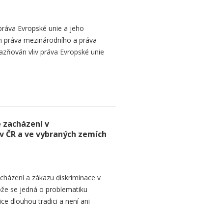
práva Evropské unie a jeho
em práva mezinárodního a práva
razňován vliv práva Evropské unie
 zacházení v
v ČR a ve vybraných zemích
házení a zákazu diskriminace v
ože se jedná o problematiku
e dlouhou tradici a není ani