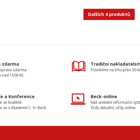
Dalších 4 produktů
a zdarma
Tradiční nakladatelst
dopravu zdarma
Působíme na trhu přes 30 le
u nad 1500 Kč.
e a Konference
Beck-online
e se kvalitně.
Náš unikátní informační sys
e se s Akademií C. H. Beck.
Vždy aktuální, vždy online.