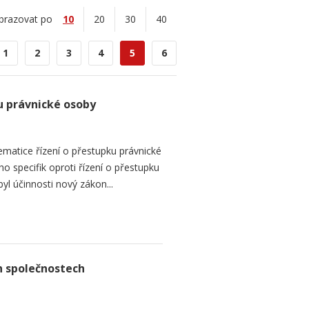
brazovat po
10
20
30
40
1
2
3
4
5
6
ku právnické osoby
ematice řízení o přestupku právnické
o specifik oproti řízení o přestupku
yl účinnosti nový zákon...
h společnostech