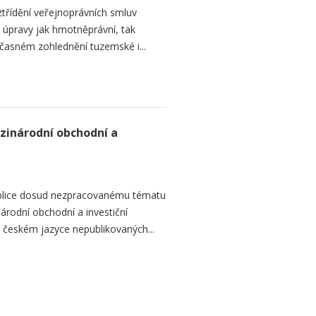
ztřídění veřejnoprávních smluv
 úpravy jak hmotněprávní, tak
učasném zohlednění tuzemské i...
zinárodní obchodní a
ublice dosud nezpracovanému tématu
rodní obchodní a investiční
 v českém jazyce nepublikovaných...