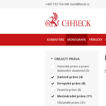
+420 733 734 348
beck@beck.cz
KOMENTÁŘE
MONOGRAFIE
PŘÍRUČKY
OBLASTI PRÁVA
Autorské právo a právo
duševního vlastnictví
(3)
Daňové právo
(4)
Evropské právo
(8)
Finanční právo
(8)
Mezinárodní právo
(11)
Občanské právo
(41)