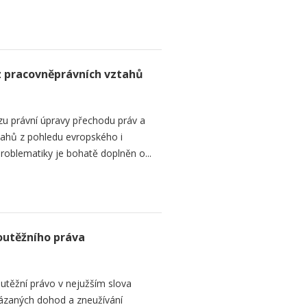
z pracovněprávních vztahů
zu právní úpravy přechodu práv a
tahů z pohledu evropského i
roblematiky je bohatě doplněn o...
outěžního práva
utěžní právo v nejužším slova
kázaných dohod a zneužívání