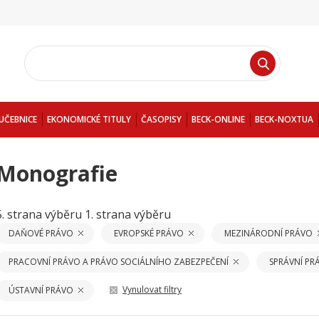
UČEBNICE
EKONOMICKÉ TITULY
ČASOPISY
BECK-ONLINE
BECK-NOXTUA
Monografie
5. strana výběru
1. strana výběru
DAŇOVÉ PRÁVO
EVROPSKÉ PRÁVO
MEZINÁRODNÍ PRÁVO
PRACOVNÍ PRÁVO A PRÁVO SOCIÁLNÍHO ZABEZPEČENÍ
SPRÁVNÍ PR
Vynulovat filtry
ÚSTAVNÍ PRÁVO