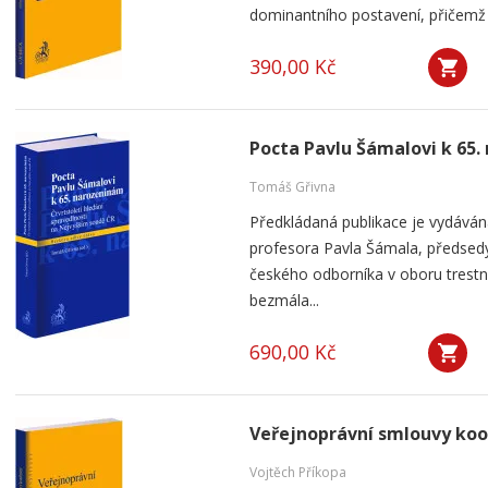
dominantního postavení, přičemž si
390,00 Kč
Pocta Pavlu Šámalovi k 65
Tomáš Gřivna
Předkládaná publikace je vydávána
profesora Pavla Šámala, předsed
českého odborníka v oboru trestn
bezmála...
690,00 Kč
Veřejnoprávní smlouvy koo
Vojtěch Příkopa