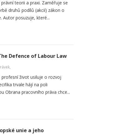
právní teorii a praxi. Zaměřuje se
rbě druhů podílů (akcií) zákon o
 Autor posuzuje, které...
The Defence of Labour Law
rávek,
 profesní život usiluje o rozvoj
ifika trvale hájí na poli
ou Obrana pracovního práva chce...
ropské unie a jeho