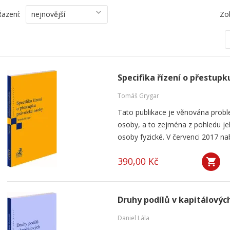
Řazení:
nejnovější
Zo
Specifika řízení o přestup
Tomáš Grygar
Tato publikace je věnována probl
osoby, a to zejména z pohledu jeh
osoby fyzické. V červenci 2017 nab
390,00 Kč
Druhy podílů v kapitálovýc
Daniel Lála