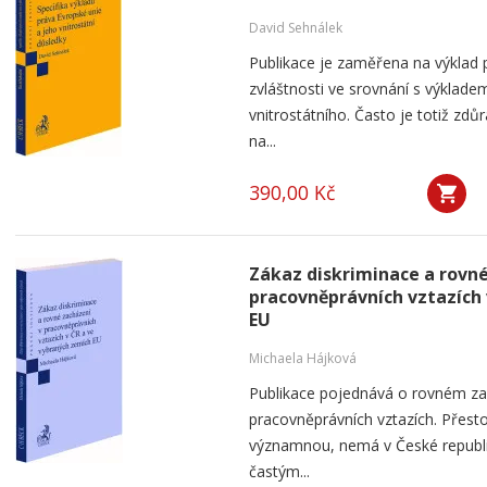
David Sehnálek
Publikace je zaměřena na výklad 
zvláštnosti ve srovnání s výklad
vnitrostátního. Často je totiž zdů
na...
390,00 Kč
Zákaz diskriminace a rovné
pracovněprávních vztazích 
EU
Michaela Hájková
Publikace pojednává o rovném zac
pracovněprávních vztazích. Přest
významnou, nemá v České republic
častým...