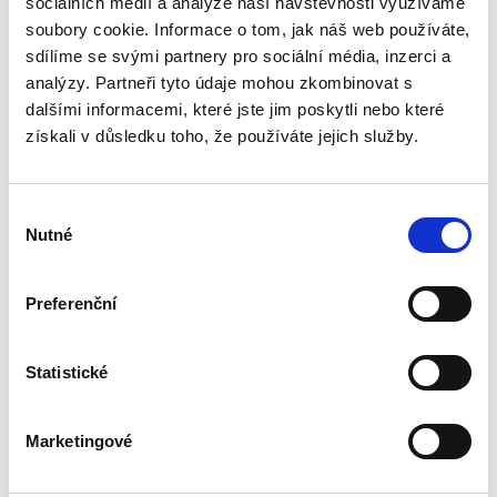
sociálních médií a analýze naší návštěvnosti využíváme
Publikace podrobně zkoumá rozsudek pro
zmeškání jako klasický institut civilního
soubory cookie. Informace o tom, jak náš web používáte,
sporného řízení. Autor postupně rozebírá
sdílíme se svými partnery pro sociální média, inzerci a
podmínky jeho vydání, právní důsledky i
analýzy. Partneři tyto údaje mohou zkombinovat s
možnosti obrany proti němu, přičemž...
dalšími informacemi, které jste jim poskytli nebo které
získali v důsledku toho, že používáte jejich služby.
Postavení
kontrolního orgánu
akciové společnosti
Výběr
řídicí koncern
Nutné
souhlasu
Preferenční
Jiří Bálek
Statistické
350,00 Kč
Marketingové
Předkládaná monografie, v tuzemské literatuře
dosud chybějící, systematicky zpracovává