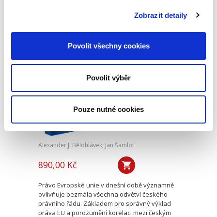
otázky role, prostředků kontroly a hranic
působnosti kontrolního orgánu akciové
Zobrazit detaily
společnost jako řídicí osoby,...
Povolit všechny cookies
Výklad práva
Evropské unie
Povolit výběr
Pouze nutné cookies
Alexander J. Bělohlávek
,
Jan Šamlot
890,00 Kč
Právo Evropské unie v dnešní době významně
ovlivňuje bezmála všechna odvětví českého
právního řádu. Základem pro správný výklad
práva EU a porozumění korelaci mezi českým