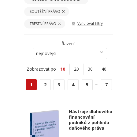
SOUTĚŽNÍ PRÁVO
Vynulovat filtry
TRESTNÍ PRÁVO
Řazení:
nejnovější
Zobrazovat po
10
20
30
40
...
1
2
3
4
5
7
Nástroje dluhového
financování
podniků z pohledu
daňového práva