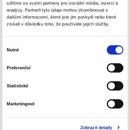
mezi pracovním a...
sdílíme se svými partnery pro sociální média, inzerci a
analýzy. Partneři tyto údaje mohou zkombinovat s
dalšími informacemi, které jste jim poskytli nebo které
Identifikace
získali v důsledku toho, že používáte jejich služby.
skutečného
majitele
právnických osob a
právních
Výběr
uspořádání orgány
Nutné
souhlasu
činnými v trestním
řízení
Preferenční
David Svoboda
390,00 Kč
Statistické
Kniha se věnuje tématu identifikace
skutečného majitele právnických osob a dalších
Marketingové
právních uspořádání – zejména svěřenských
fondů z pohledu orgánů činných v trestním
řízení. Přestože je...
Zobrazit detaily