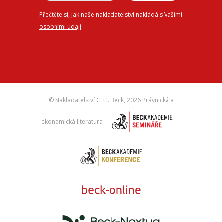
Přečtěte si, jak naše nakladatelství nakládá s Vašimi
osobními údaji
.
© Nakladatelství C. H. Beck,
2026 Právnická a
ekonomická literatura