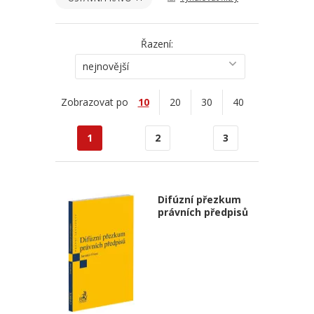
Řazení:
nejnovější
Zobrazovat po
10
20
30
40
1
2
3
Difúzní přezkum
právních předpisů