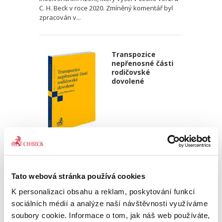
C. H. Beck v roce 2020. Zmíněný komentář byl
zpracován v...
Transpozice
nepřenosné části
rodičovské
dovolené
Lucie Přenosilová
340,00 Kč
Tato webová stránka používá cookies
Monografie analyzuje soulad české právní
K personalizaci obsahu a reklam, poskytování funkcí
úpravy s požadavky čl. 5 odst. 2 a čl. 8 odst. 3
směrnice Evropského parlamentu a Rady (EU)
sociálních médií a analýze naší návštěvnosti využíváme
2019/1158 ze dne 20. června 2019 o rovnováze
soubory cookie. Informace o tom, jak náš web používáte,