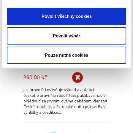
Dvacet let
Povolit všechny cookies
vnitrostátní
aplikace práva EU
Povolit výběr
Pouze nutné cookies
Michal Bobek
,
Petr Bříza
,
Pavlína Hubková
890,00 Kč
Jak právo EU ovlivňuje výklad a aplikaci
českého právního řádu? Tato publikace nabízí
ohlédnutí za prvními dvěma dekádami členství
České republiky v Evropské unii a ptá se: Byly
vyhlídky a predikce...