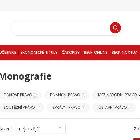
UČEBNICE
EKONOMICKÉ TITULY
ČASOPISY
BECK-ONLINE
BECK-NOXTUA
Monografie
DAŇOVÉ PRÁVO
FINANČNÍ PRÁVO
MEZINÁRODNÍ PRÁVO
SOUTĚŽNÍ PRÁVO
SPRÁVNÍ PRÁVO
ÚSTAVNÍ PRÁVO
Řazení:
nejnovější
Zo