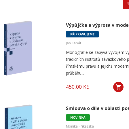
1
Výpůjčka a výprosa v mode
PŘIPRAVUJEME
Jan Kabát
Monografie se zabývá vývojem vý
tradičních institutů závazkového p
římskému právu a jejichž modern
průběhu...
450,00 Kč
Smlouva o díle v oblasti po
NOVINKA
Monika Příkazská