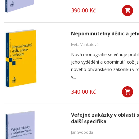
390,00 Kč
Nepominutelný dědic a jeh
Iveta Vankátová
Nová monografie se věnuje probl
jeho vydědění a opominutí, což js
nového občanského zákoníku v ro
v...
340,00 Kč
Veřejné zakázky v oblasti 
další specifika
Jan Svoboda