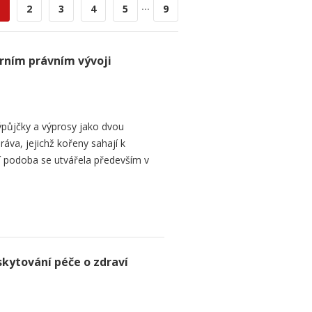
...
2
3
4
5
9
rním právním vývoji
půjčky a výprosy jako dvou
ráva, jejichž kořeny sahají k
í podoba se utvářela především v
skytování péče o zdraví