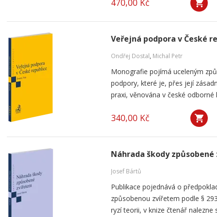
470,00 Kč
Veřejná podpora v České r
Ondřej Dostal
,
Michal Petr
Monografie pojímá uceleným způ
podpory, které je, přes její zása
praxi, věnována v české odborné li
340,00 Kč
Náhrada škody způsobené 
Josef Bártů
Publikace pojednává o předpoklad
způsobenou zvířetem podle § 293
ryzí teorii, v knize čtenář nalezne 