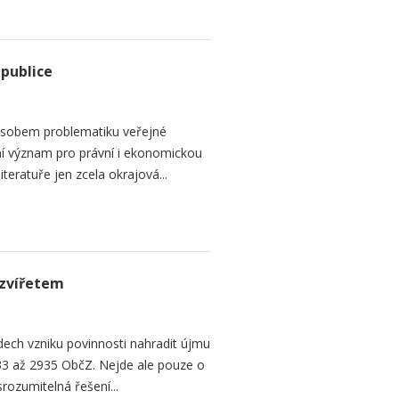
epublice
sobem problematiku veřejné
dní význam pro právní i ekonomickou
teratuře jen zcela okrajová...
zvířetem
ech vzniku povinnosti nahradit újmu
3 až 2935 ObčZ. Nejde ale pouze o
srozumitelná řešení...