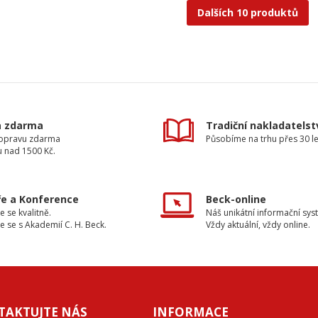
Dalších 10 produktů
a zdarma
Tradiční nakladatelst
dopravu zdarma
Působíme na trhu přes 30 le
u nad 1500 Kč.
e a Konference
Beck-online
e se kvalitně.
Náš unikátní informační sys
e se s Akademií C. H. Beck.
Vždy aktuální, vždy online.
TAKTUJTE NÁS
INFORMACE