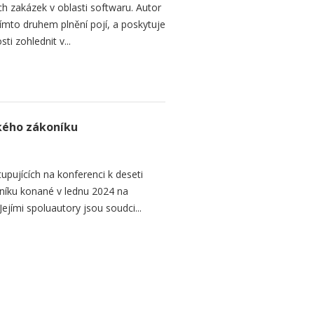
h zakázek v oblasti softwaru. Autor
 tímto druhem plnění pojí, a poskytuje
ti zohlednit v...
ského zákoníku
upujících na konferenci k deseti
níku konané v lednu 2024 na
ejími spoluautory jsou soudci...