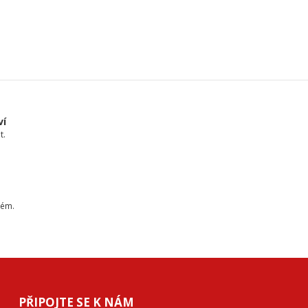
ví
t.
tém.
PŘIPOJTE SE K NÁM