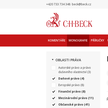
+420 733 734 348
beck@beck.cz
KOMENTÁŘE
MONOGRAFIE
PŘÍRUČKY
OBLASTI PRÁVA
Autorské právo a právo
duševního vlastnictví
(3)
Daňové právo
(4)
Evropské právo
(8)
Finanční právo
(8)
Mezinárodní právo
(11)
Občanské právo
(41)