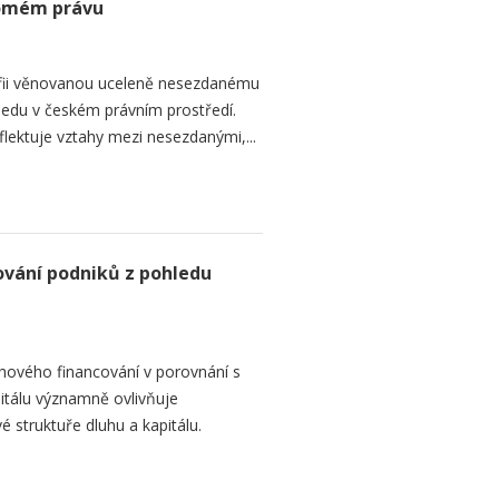
romém právu
fii věnovanou uceleně nesezdanému
edu v českém právním prostředí.
lektuje vztahy mezi nesezdanými,...
ování podniků z pohledu
hového financování v porovnání s
itálu významně ovlivňuje
é struktuře dluhu a kapitálu.