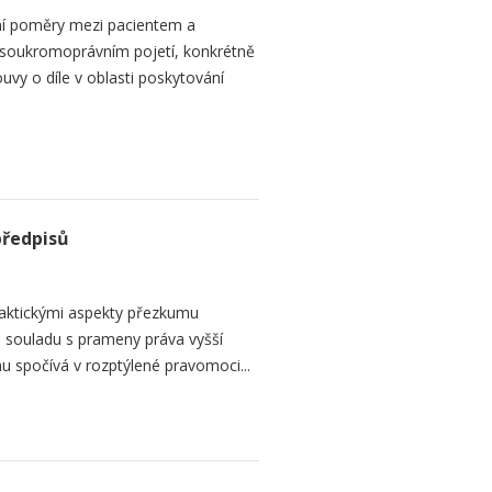
ní poměry mezi pacientem a
 soukromoprávním pojetí, konkrétně
vy o díle v oblasti poskytování
předpisů
raktickými aspekty přezkumu
ch souladu s prameny práva vyšší
mu spočívá v rozptýlené pravomoci...