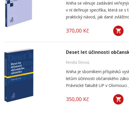
Kniha se věnuje zadávání veřejnýc
v ní definuje specifika, která se s
praktický návod, jak dané zvláštnos
370,00 Kč
Deset let účinnosti občan
Renáta Šínová,
Kniha je sborníkem příspěvků vyst
letům účinnosti občanského záko
Právnické fakultě UP v Olomouci. J
350,00 Kč