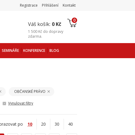
Registrace
Přihlášení
Kontakt
0
Váš košík:
0 Kč
1 500 Kč
do
dopravy
zdarma
.
SEMINÁŘE
KONFERENCE
BLOG
OBČANSKÉ PRÁVO
Vynulovat filtry
brazovat po
10
20
30
40